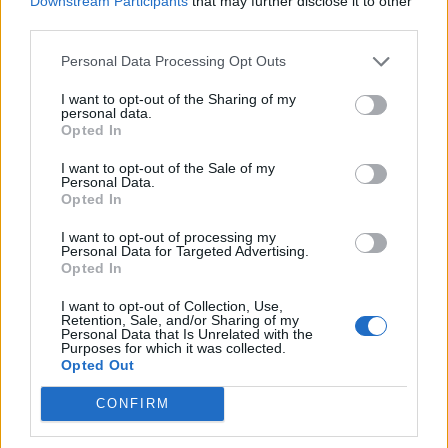
Downstream Participants
that may further disclose it to other
third parties.
Shaqueel van Persie ontkracht geruchten over
keuze voor Marokko
Personal Data Processing Opt Outs
Brengt Sporting Portugal Feyenoord in de
I want to opt-out of the Sharing of my
personal data.
problemen rond Hadj Moussa?
Opted In
Van droomtransfer tot contractontbinding: het
I want to opt-out of the Sale of my
Personal Data.
Feyenoord-verhaal van Calvin Stengs
Opted In
I want to opt-out of processing my
'Hij is weer gewoon mijn vader': Shaqueel
Personal Data for Targeted Advertising.
openhartig over Robin van Persie
Opted In
I want to opt-out of Collection, Use,
Lille geeft niet op na afwijzing: komt er nieuw
Retention, Sale, and/or Sharing of my
bod op Gjivai Zechiël?
Personal Data that Is Unrelated with the
Purposes for which it was collected.
Opted Out
Been blikt terug op historische afstraffing: "Die
schaamte voel ik nog altijd"
CONFIRM