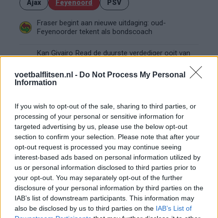
Ajax
Feyenoord
PSV
Fraser begint aan nieuwe uitdaging: oud-
Feyenoorder tekent als bondscoach
Kan Givairo Read de duurste verdediger ooit van
Feyenoord worden? Deze records liggen binnen
bereik
voetbalflitsen.nl -
Do Not Process My Personal
Information
Van Bronckhorst voert druk op: Feyenoord wil op
deze twee posities nog versterken
If you wish to opt-out of the sale, sharing to third parties, or
processing of your personal or sensitive information for
Feyenoord incasseert miljoenen: transfer Leo
targeted advertising by us, please use the below opt-out
Sauer naar Stuttgart bijna rond
section to confirm your selection. Please note that after your
opt-out request is processed you may continue seeing
interest-based ads based on personal information utilized by
Feyenoord zet deur open voor miljoenen: Ueda
us or personal information disclosed to third parties prior to
en Hadj Moussa mogen vertrekken
your opt-out. You may separately opt-out of the further
disclosure of your personal information by third parties on the
Feyenoord sluit voorbereiding bijna af: dit staat
IAB’s list of downstream participants. This information may
er nog op het programma
also be disclosed by us to third parties on the
IAB’s List of