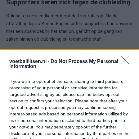
Supporters keren zich tegen de clubleiding
Ook buiten de kleedkamer loopt de frustratie op. Na de
afstraffing bij Go Ahead Eagles uitten supporters hun onvrede
met een spandoek bij het stadion, gericht op de gang van
zaken binnen de clubleiding en technische staf.
De echte pijn: Heracles oogt stuurloos
voetbalflitsen.nl -
Do Not Process My Personal
Information
Sportief is het oordeel genadeloos: Heracles oogt
verdedigend kwetsbaar, zonder duidelijke automatismen en
If you wish to opt-out of the sale, sharing to third parties, or
met te weinig houvast in het veld. In zulke fases is één ding
processing of your personal or sensitive information for
dodelijk: twijfel. En die twijfel is overal zichtbaar — in keuzes,
targeted advertising by us, please use the below opt-out
in veldbezetting, en nu zelfs in de tijdelijke rolwisseling aan de
section to confirm your selection. Please note that after your
top.
opt-out request is processed you may continue seeing
interest-based ads based on personal information utilized by
De komende dagen moeten uitwijzen of dit “tussenstation”
us or personal information disclosed to third parties prior to
your opt-out. You may separately opt-out of the further
richting een groter besluit gaat, of dat Heracles vooral tijd
disclosure of your personal information by third parties on the
koopt. Maar met PSV op bezoek en de druk vol op de ketel,