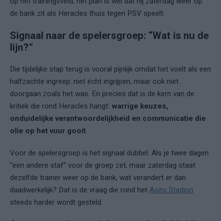
op het trainingsveld; het plan is wél dat hij zaterdag weer op
de bank zit als Heracles thuis tegen PSV speelt.
Signaal naar de spelersgroep: “Wat is nu de
lijn?”
Die tijdelijke stap terug is vooral pijnlijk omdat het voelt als een
halfzachte ingreep: niet écht ingrijpen, maar ook niet
doorgaan zoals het was. En precies dat is de kern van de
kritiek die rond Heracles hangt:
warrige keuzes,
onduidelijke verantwoordelijkheid en communicatie die
olie op het vuur gooit
.
Voor de spelersgroep is het signaal dubbel. Als je twee dagen
“een andere staf” voor de groep zet, maar zaterdag staat
dezelfde trainer weer op de bank, wat verandert er dan
daadwerkelijk? Dat is de vraag die rond het
Asito Stadion
steeds harder wordt gesteld.