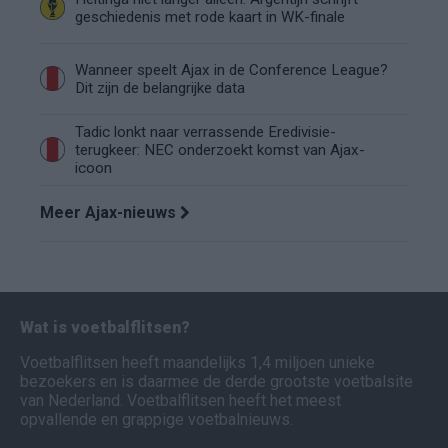
geschiedenis met rode kaart in WK-finale
Wanneer speelt Ajax in de Conference League?
Dit zijn de belangrijke data
Tadic lonkt naar verrassende Eredivisie-
terugkeer: NEC onderzoekt komst van Ajax-
icoon
Meer Ajax-nieuws
Wat is voetbalflitsen?
Voetbalflitsen heeft maandelijks 1,4 miljoen unieke
bezoekers en is daarmee de derde grootste voetbalsite
van Nederland. Voetbalflitsen heeft het meest
opvallende en grappige voetbalnieuws.