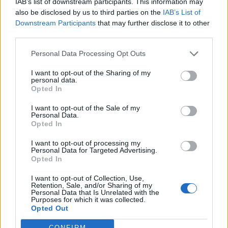
IAB’s list of downstream participants. This information may
wordt één ding steeds duidelijker:
de club heeft niet alleen
also be disclosed by us to third parties on the
IAB’s List of
punten nodig, maar vooral duidelijkheid.
Downstream Participants
that may further disclose it to other
third parties.
Ajax
Feyenoord
PSV
Personal Data Processing Opt Outs
Ajax ziet kans schoon: strijd om Van Rooij barst
I want to opt-out of the Sharing of my
los
personal data.
Opted In
Hart gaf de doorslag': Ouazane verkiest Marokko
I want to opt-out of the Sale of my
boven Oranje
Personal Data.
Opted In
Dit verdient Dusan Tadic bij NEC: salaris en
I want to opt-out of processing my
Personal Data for Targeted Advertising.
contractdetails
Opted In
Ajax dicht bij komst Arokodare: huurdeal met
I want to opt-out of Collection, Use,
Retention, Sale, and/or Sharing of my
koopoptie van 22 miljoen
Personal Data that Is Unrelated with the
Purposes for which it was collected.
Opted Out
Ajax helpt Burnley uit de brand met afgeknipte
sokken na blunder met tenues
CONFIRM