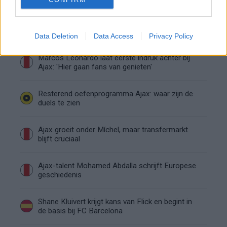
Hakim Ziyech verhuurt opnieuw luxe
appartement op Amsterdamse Zuidas
Data Deletion
Data Access
Privacy Policy
Marcos Leonardo laat eerste indruk achter bij
Ajax: 'Hier gaan fans van genieten'
Resterend oefenprogramma Ajax: waar zijn de
duels te zien
Ajax groeit onder Míchel, maar transfermarkt
blijft cruciaal
Ajax-talent Mohamed Abdalla schrijft Europese
geschiedenis
Shane Kluivert krijgt kans van Flick en begint in
de basis bij FC Barcelona