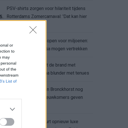
PSV-shirts zorgen voor hilariteit tijdens
Rotterdams Zomercarnaval: 'Dat kan hier
5.
niet'
Feyenoord zet deur open voor miljoenen:
6.
sonal or
Ueda en Hadj Moussa mogen vertrekken
ection to
ou may
 personal
Ajax helpt Burnley uit de brand met
7.
out of the
afgeknipte sokken na blunder met tenues
 downstream
B’s List of
Feyenoord onder Van Bronckhorst nog
altijd ongeslagen: nieuwkomers geven
8.
hoop
Hakim Ziyech verhuurt opnieuw luxe
9.