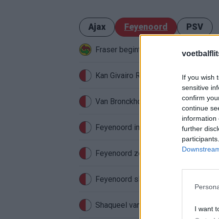
Ajax
Feyenoord
PSV
Fraser begint aan nieuwe uitdaging
voetbalfli
If you wish 
sensitive in
confirm you
Van Bronckhorst voert druk op: Fey
continue se
information 
Feyenoord incasseert miljoenen: tran
further disc
participants
Downstream 
Feyenoord zet deur open voor milj
Feyenoord sluit voorbereiding bijna 
Persona
Shaqueel van Persie ontkracht geru
I want t