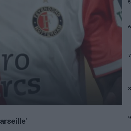
5
6
7
8
9
rseille'