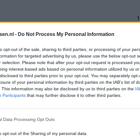
1
: oud-Feyenoorder tekent als bondscoach
tsen.nl -
Do Not Process My Personal Information
Kan Givairo Read de duurste verdediger ooit van Feyenoord worden? Deze records liggen binnen bereik
1
to opt-out of the sale, sharing to third parties, or processing of your per
formation for targeted advertising by us, please use the below opt-out s
r selection. Please note that after your opt-out request is processed y
enoord wil op deze twee posities nog versterken
eing interest-based ads based on personal information utilized by us or
1
disclosed to third parties prior to your opt-out. You may separately opt-
sfer Leo Sauer naar Stuttgart bijna rond
losure of your personal information by third parties on the IAB’s list of
. This information may also be disclosed by us to third parties on the
IA
Participants
that may further disclose it to other third parties.
oenen: Ueda en Hadj Moussa mogen vertrekken
1
af: dit staat er nog op het programma
l Data Processing Opt Outs
chten over keuze voor Marokko
o opt-out of the Sharing of my personal data.
1