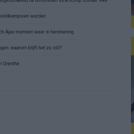
itgeschakeld na omstreden strafschop zonder VAR
wereldkampioen worden
sch Ajax-moment weer in herinnering
gen: waarom blijft het zo stil?
n Drenthe