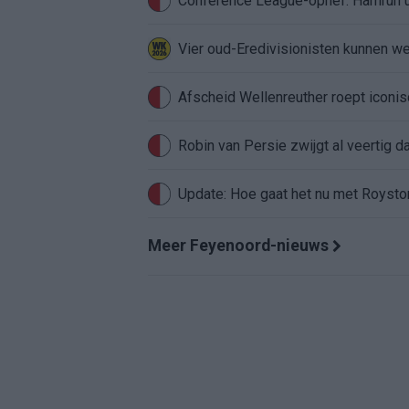
Conference League-ophef: Hamrun u
Vier oud-Eredivisionisten kunnen 
Afscheid Wellenreuther roept iconi
Robin van Persie zwijgt al veertig da
Update: Hoe gaat het nu met Roysto
Meer Feyenoord-nieuws