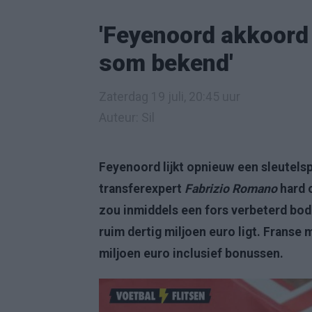
'Feyenoord akkoord 
som bekend'
Zaterdag 19 juli, 20:45 uur
Auteur: Sil
Feyenoord lijkt opnieuw een sleutelspe
transferexpert
Fabrizio Romano
hard 
zou inmiddels een fors verbeterd bod 
ruim dertig miljoen euro ligt. Franse
miljoen euro inclusief bonussen.