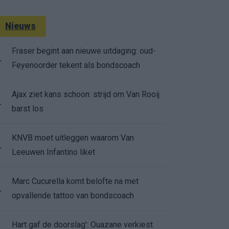
Nieuws
Fraser begint aan nieuwe uitdaging: oud-
.
Feyenoorder tekent als bondscoach
Ajax ziet kans schoon: strijd om Van Rooij
.
barst los
KNVB moet uitleggen waarom Van
.
Leeuwen Infantino liket
Marc Cucurella komt belofte na met
.
opvallende tattoo van bondscoach
Hart gaf de doorslag': Ouazane verkiest