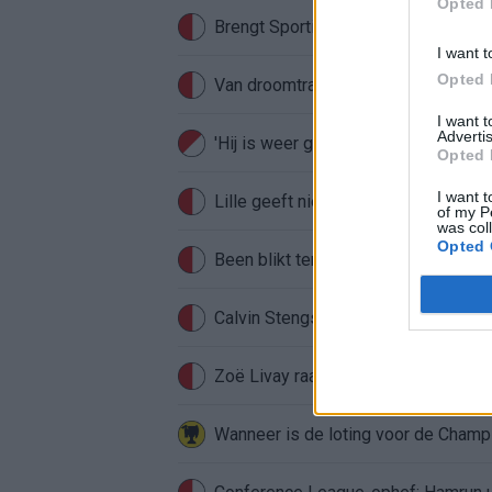
Opted 
Brengt Sporting Portugal Feyenoor
I want t
Opted 
Van droomtransfer tot contractontbi
I want 
Advertis
'Hij is weer gewoon mijn vader': Sh
Opted 
I want t
Lille geeft niet op na afwijzing: kom
of my P
was col
Opted 
Been blikt terug op historische afstra
Calvin Stengs opnieuw vader: bijzo
Zoë Livay raakt draad kwijt tijdens