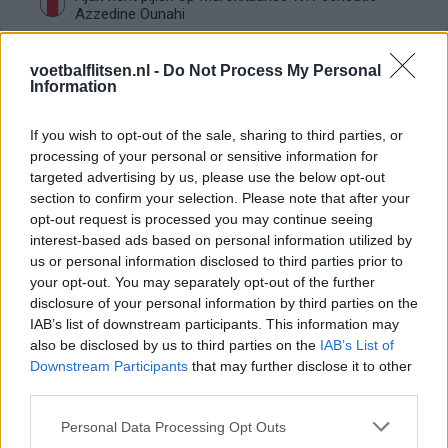
Azzedine Ounahi
Steven Berghuis zorgt voor ophef na harde
voetbalflitsen.nl -
Do Not Process My Personal
tackle in oefenduel van Ajax
Information
If you wish to opt-out of the sale, sharing to third parties, or
Dit houdt de transfer van Marc-André ter Stegen
naar Ajax nog tegen
processing of your personal or sensitive information for
targeted advertising by us, please use the below opt-out
section to confirm your selection. Please note that after your
De terugkeer van Daley Blind past in een groter
opt-out request is processed you may continue seeing
plan van Ajax
interest-based ads based on personal information utilized by
us or personal information disclosed to third parties prior to
Kritiek op Engels van Míchel genuanceerd: ‘Ajax-
your opt-out. You may separately opt-out of the further
spelers snappen dat echt wel’
disclosure of your personal information by third parties on the
IAB’s list of downstream participants. This information may
also be disclosed by us to third parties on the
IAB’s List of
De eerste Míchel-dagen bij Ajax: Blind coacht,
Downstream Participants
that may further disclose it to other
Gloukh krijgt standje en Ceballos wordt gebeld
third parties.
Steur kiest voor Newcastle na gemiste
Personal Data Processing Opt Outs
duidelijkheid bij Ajax