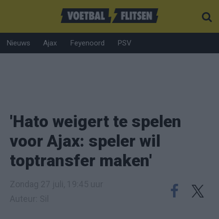
Nieuws
Ajax
Feyenoord
PSV
'Hato weigert te spelen
voor Ajax: speler wil
toptransfer maken'
Zondag 27 juli, 19:45 uur
Auteur: Sil