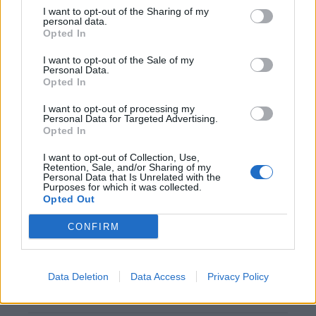
I want to opt-out of the Sharing of my
personal data.
Opted In
Blind kan bij Ajax de speler naast Míchel worden
I want to opt-out of the Sale of my
Personal Data.
“Twente was toen niet haalbaar”: Weghorst blikt
Opted In
terug op Ajax-keuze
I want to opt-out of processing my
Personal Data for Targeted Advertising.
De transferprioriteiten van Ajax worden steeds
Opted In
duidelijker
I want to opt-out of Collection, Use,
Retention, Sale, and/or Sharing of my
Personal Data that Is Unrelated with the
Ajax begint voorbereiding met nederlaag: zo ziet
Purposes for which it was collected.
de route naar PEC eruit
Opted Out
CONFIRM
Zo overtuigde PSV Sven Mijnans en bleef Ajax
met lege handen achter
Data Deletion
Data Access
Privacy Policy
Waarom steeds meer sleutelfiguren Ajax
verlaten