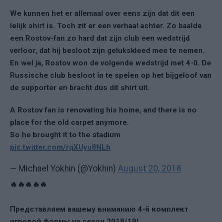
We kunnen het er allemaal over eens zijn dat dit een
lelijk shirt is. Toch zit er een verhaal achter. Zo baalde
een Rostov-fan zo hard dat zijn club een wedstrijd
verloor, dat hij besloot zijn gelukskleed mee te nemen.
En wel ja, Rostov won de volgende wedstrijd met 4-0. De
Russische club besloot in te spelen op het bijgeloof van
de supporter en bracht dus dit shirt uit.
A Rostov fan is renovating his home, and there is no
place for the old carpet anymore.
So he brought it to the stadium.
pic.twitter.com/rqXUyu8NLh
— Michael Yokhin (@Yokhin)
August 20, 2018
🔥🔥🔥🔥🔥
Представляем вашему вниманию 4-й комплект
игровой формы на сезон 2018/19!