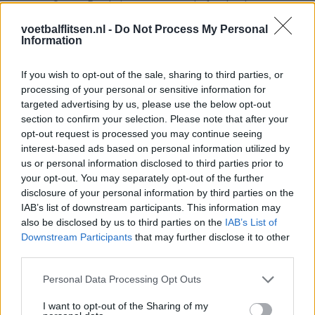
Steven Berghuis zorgt voor ophef na harde
tackle in oefenduel van Ajax
voetbalflitsen.nl -
Do Not Process My Personal
Information
Dit houdt de transfer van Marc-André ter Stegen
naar Ajax nog tegen
If you wish to opt-out of the sale, sharing to third parties, or
processing of your personal or sensitive information for
targeted advertising by us, please use the below opt-out
De terugkeer van Daley Blind past in een groter
plan van Ajax
section to confirm your selection. Please note that after your
opt-out request is processed you may continue seeing
interest-based ads based on personal information utilized by
Kritiek op Engels van Míchel genuanceerd: ‘Ajax-
us or personal information disclosed to third parties prior to
spelers snappen dat echt wel’
your opt-out. You may separately opt-out of the further
disclosure of your personal information by third parties on the
De eerste Míchel-dagen bij Ajax: Blind coacht,
IAB’s list of downstream participants. This information may
Gloukh krijgt standje en Ceballos wordt gebeld
also be disclosed by us to third parties on the
IAB’s List of
Downstream Participants
that may further disclose it to other
third parties.
Steur kiest voor Newcastle na gemiste
duidelijkheid bij Ajax
Personal Data Processing Opt Outs
I want to opt-out of the Sharing of my
Blind kan bij Ajax de speler naast Míchel worden