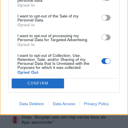
personal data.
Opted In
“Twente was toen niet haalbaar”: Weghorst blikt
I want to opt-out of the Sale of my
Personal Data.
terug op Ajax-keuze
Opted In
I want to opt-out of processing my
De transferprioriteiten van Ajax worden steeds
Personal Data for Targeted Advertising.
duidelijker
Opted In
I want to opt-out of Collection, Use,
Ajax begint voorbereiding met nederlaag: zo ziet
Retention, Sale, and/or Sharing of my
de route naar PEC eruit
Personal Data that Is Unrelated with the
Purposes for which it was collected.
Opted Out
Zo overtuigde PSV Sven Mijnans en bleef Ajax
met lege handen achter
CONFIRM
Waarom steeds meer sleutelfiguren Ajax
verlaten
Data Deletion
Data Access
Privacy Policy
Steijn: ‘Bergwijn was niet mijn eerste keus als
Ajax-aanvoerder’