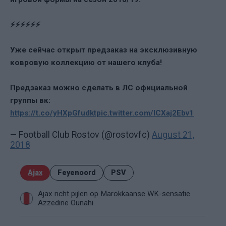
⚡⚡⚡⚡⚡⚡
Уже сейчас открыт предзаказ на эксклюзивную
ковровую коллекцию от нашего клуба!
Предзаказ можно сделать в ЛС официальной
группы вк:
https://t.co/yHXpGfudkt
pic.twitter.com/lCXaj2Ebv1
— Football Club Rostov (@rostovfc)
August 21,
2018
Ajax
Feyenoord
PSV
Ajax richt pijlen op Marokkaanse WK-sensatie
Azzedine Ounahi