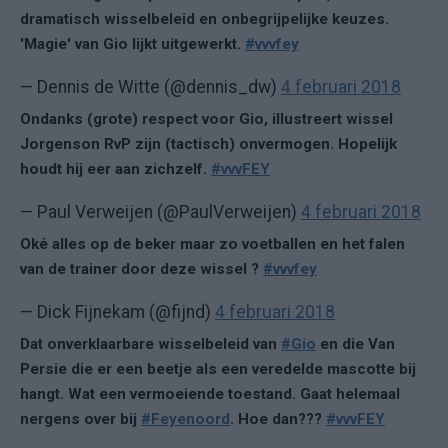
dramatisch wisselbeleid en onbegrijpelijke keuzes.
'Magie' van Gio lijkt uitgewerkt.
#vvvfey
— Dennis de Witte (@dennis_dw)
4 februari 2018
Ondanks (grote) respect voor Gio, illustreert wissel
Jorgenson RvP zijn (tactisch) onvermogen. Hopelijk
houdt hij eer aan zichzelf.
#vvvFEY
— Paul Verweijen (@PaulVerweijen)
4 februari 2018
Oké alles op de beker maar zo voetballen en het falen
van de trainer door deze wissel ?
#vvvfey
— Dick Fijnekam (@fijnd)
4 februari 2018
Dat onverklaarbare wisselbeleid van
#Gio
en die Van
Persie die er een beetje als een veredelde mascotte bij
hangt. Wat een vermoeiende toestand. Gaat helemaal
nergens over bij
#Feyenoord
. Hoe dan???
#vvvFEY