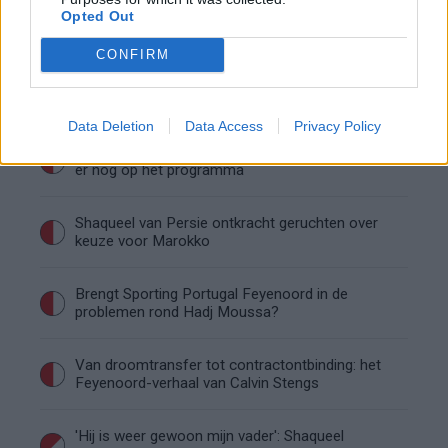
Feyenoord incasseert miljoenen: transfer Leo
Opted Out
Sauer naar Stuttgart bijna rond
CONFIRM
Feyenoord zet deur open voor miljoenen: Ueda
en Hadj Moussa mogen vertrekken
Data Deletion
Data Access
Privacy Policy
Feyenoord sluit voorbereiding bijna af: dit staat
er nog op het programma
Shaqueel van Persie ontkracht geruchten over
keuze voor Marokko
Brengt Sporting Portugal Feyenoord in de
problemen rond Hadj Moussa?
Van droomtransfer tot contractontbinding: het
Feyenoord-verhaal van Calvin Stengs
'Hij is weer gewoon mijn vader': Shaqueel