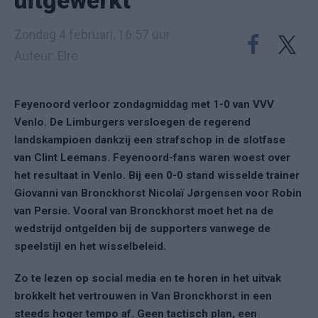
uitgewerkt"
Zondag 4 februari, 16:57 uur
Auteur: Elro
Feyenoord verloor zondagmiddag met 1-0 van VVV
Venlo. De Limburgers versloegen de regerend
landskampioen dankzij een strafschop in de slotfase
van Clint Leemans. Feyenoord-fans waren woest over
het resultaat in Venlo. Bij een 0-0 stand wisselde trainer
Giovanni van Bronckhorst Nicolaï Jørgensen voor Robin
van Persie. Vooral van Bronckhorst moet het na de
wedstrijd ontgelden bij de supporters vanwege de
speelstijl en het wisselbeleid.
Zo te lezen op social media en te horen in het uitvak
brokkelt het vertrouwen in Van Bronckhorst in een
steeds hoger tempo af. Geen tactisch plan, een