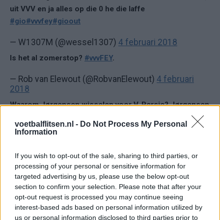
uit VVV en ja alles op die 0 he die laffe
#gio
#vvvfey
#gioout
— W1307M (@wessel1307)
4 februari 2018
Is het al zomerstop?
#vvvFEY
.
— Rob van Elewout (@RobvanElewout)
4 februari
2018
Waarom Jørgensen wisselen voor V. Persie? Jørgensen
kon in de laatste minuten prima met Robin voorin spelen.
voetbalflitsen.nl -
Do Not Process My Personal
Vervolgens na de 1-0 wel een andere spits (Vente) in
Information
het veld gooien. Duidt meer op paniekerig handelen door
Gio dan wisselen met (ware)gedachte erachter.
If you wish to opt-out of the sale, sharing to third parties, or
Schande!
#VVVFEY
processing of your personal or sensitive information for
targeted advertising by us, please use the below opt-out
— Kamahl Wehrmeijer (@KWehrmeijer)
4 februari
section to confirm your selection. Please note that after your
2018
opt-out request is processed you may continue seeing
interest-based ads based on personal information utilized by
Van Bronckhorst blijft falen op tactisch gebied. Wissels
us or personal information disclosed to third parties prior to