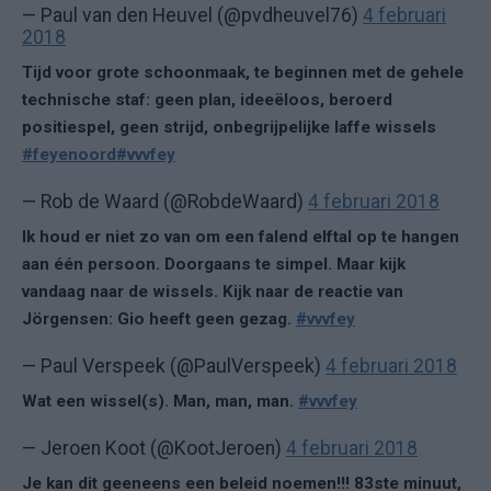
— Paul van den Heuvel (@pvdheuvel76)
4 februari
2018
Tijd voor grote schoonmaak, te beginnen met de gehele
technische staf: geen plan, ideeëloos, beroerd
positiespel, geen strijd, onbegrijpelijke laffe wissels
#feyenoord
#vvvfey
— Rob de Waard (@RobdeWaard)
4 februari 2018
Ik houd er niet zo van om een falend elftal op te hangen
aan één persoon. Doorgaans te simpel. Maar kijk
vandaag naar de wissels. Kijk naar de reactie van
Jörgensen: Gio heeft geen gezag.
#vvvfey
— Paul Verspeek (@PaulVerspeek)
4 februari 2018
Wat een wissel(s). Man, man, man.
#vvvfey
— Jeroen Koot (@KootJeroen)
4 februari 2018
Je kan dit geeneens een beleid noemen!!! 83ste minuut,