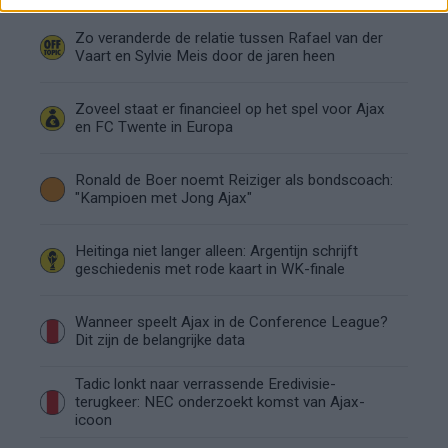
Zo veranderde de relatie tussen Rafael van der
Vaart en Sylvie Meis door de jaren heen
Zoveel staat er financieel op het spel voor Ajax
en FC Twente in Europa
Ronald de Boer noemt Reiziger als bondscoach:
"Kampioen met Jong Ajax"
Heitinga niet langer alleen: Argentijn schrijft
geschiedenis met rode kaart in WK-finale
Wanneer speelt Ajax in de Conference League?
Dit zijn de belangrijke data
Tadic lonkt naar verrassende Eredivisie-
terugkeer: NEC onderzoekt komst van Ajax-
icoon