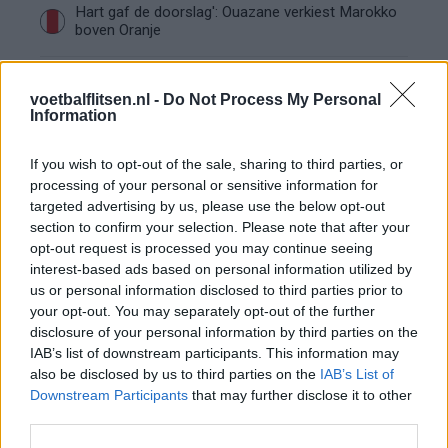
Hart gaf de doorslag': Ouazane verkiest Marokko
boven Oranje
Dit verdient Dusan Tadic bij NEC: salaris en
voetbalflitsen.nl -
Do Not Process My Personal
contractdetails
Information
Ajax dicht bij komst Arokodare: huurdeal met
If you wish to opt-out of the sale, sharing to third parties, or
koopoptie van 22 miljoen
processing of your personal or sensitive information for
targeted advertising by us, please use the below opt-out
Ajax helpt Burnley uit de brand met afgeknipte
section to confirm your selection. Please note that after your
sokken na blunder met tenues
opt-out request is processed you may continue seeing
interest-based ads based on personal information utilized by
us or personal information disclosed to third parties prior to
Hakim Ziyech verhuurt opnieuw luxe
your opt-out. You may separately opt-out of the further
appartement op Amsterdamse Zuidas
disclosure of your personal information by third parties on the
IAB’s list of downstream participants. This information may
Marcos Leonardo laat eerste indruk achter bij
also be disclosed by us to third parties on the
IAB’s List of
Ajax: 'Hier gaan fans van genieten'
Downstream Participants
that may further disclose it to other
third parties.
Resterend oefenprogramma Ajax: waar zijn de