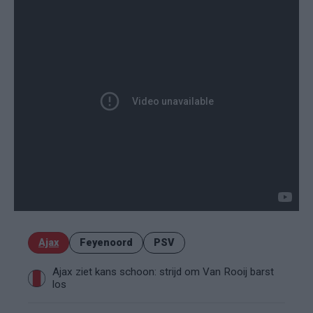
Ajax
Feyenoord
PSV
Ajax ziet kans schoon: strijd om Van Rooij barst
los