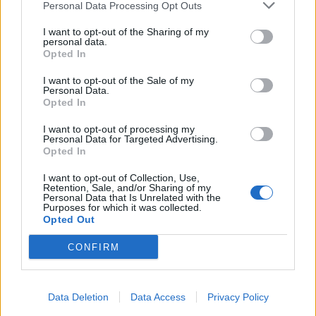
duels te zien
Personal Data Processing Opt Outs
I want to opt-out of the Sharing of my
personal data.
Ajax groeit onder Míchel, maar transfermarkt
Opted In
blijft cruciaal
I want to opt-out of the Sale of my
Personal Data.
Ajax-talent Mohamed Abdalla schrijft Europese
Opted In
geschiedenis
I want to opt-out of processing my
Personal Data for Targeted Advertising.
Shane Kluivert krijgt kans van Flick en begint in
Opted In
de basis bij FC Barcelona
I want to opt-out of Collection, Use,
Retention, Sale, and/or Sharing of my
Servische media vergelijken Ajax-talent Abdellah
Personal Data that Is Unrelated with the
Ouazane met Lionel Messi
Purposes for which it was collected.
Opted Out
Ajax zet grote stap richting volgende ronde na
CONFIRM
ruime zege op Vojvodina
Dusan Tadic kijkt met bijzondere gevoelens naar
Data Deletion
Data Access
Privacy Policy
Ajax - Vojvodina