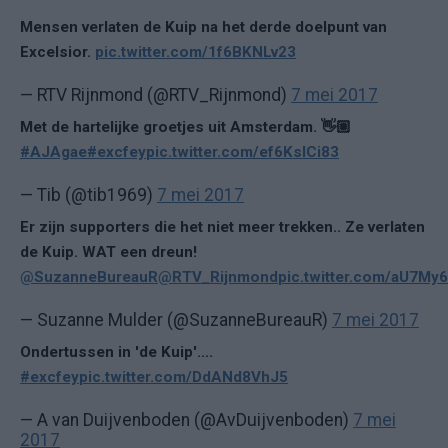
Mensen verlaten de Kuip na het derde doelpunt van
Excelsior.
pic.twitter.com/1f6BKNLv23
— RTV Rijnmond (@RTV_Rijnmond)
7 mei 2017
Met de hartelijke groetjes uit Amsterdam. 👋🏼
#AJAgae
#excfey
pic.twitter.com/ef6KslCi83
— Tib (@tib1969)
7 mei 2017
Er zijn supporters die het niet meer trekken.. Ze verlaten
de Kuip. WAT een dreun!
@SuzanneBureauR
@RTV_Rijnmond
pic.twitter.com/aU7My
— Suzanne Mulder (@SuzanneBureauR)
7 mei 2017
Ondertussen in 'de Kuip'....
#excfey
pic.twitter.com/DdANd8VhJ5
— A van Duijvenboden (@AvDuijvenboden)
7 mei
2017