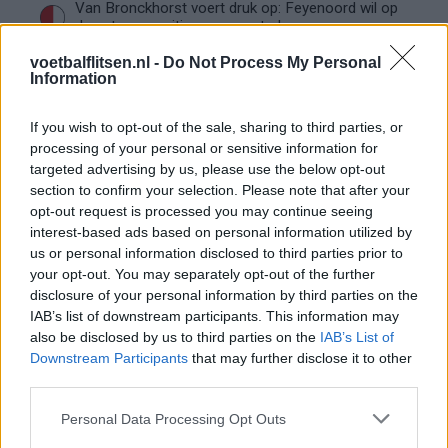
Van Bronckhorst voert druk op: Feyenoord wil op
deze twee posities nog versterken
voetbalflitsen.nl -
Do Not Process My Personal
Information
Feyenoord incasseert miljoenen: transfer Leo
Sauer naar Stuttgart bijna rond
If you wish to opt-out of the sale, sharing to third parties, or
processing of your personal or sensitive information for
Feyenoord zet deur open voor miljoenen: Ueda
en Hadj Moussa mogen vertrekken
targeted advertising by us, please use the below opt-out
section to confirm your selection. Please note that after your
opt-out request is processed you may continue seeing
Feyenoord sluit voorbereiding bijna af: dit staat
interest-based ads based on personal information utilized by
er nog op het programma
us or personal information disclosed to third parties prior to
your opt-out. You may separately opt-out of the further
Shaqueel van Persie ontkracht geruchten over
disclosure of your personal information by third parties on the
keuze voor Marokko
IAB’s list of downstream participants. This information may
also be disclosed by us to third parties on the
IAB’s List of
Downstream Participants
that may further disclose it to other
Brengt Sporting Portugal Feyenoord in de
third parties.
problemen rond Hadj Moussa?
Personal Data Processing Opt Outs
Van droomtransfer tot contractontbinding: het