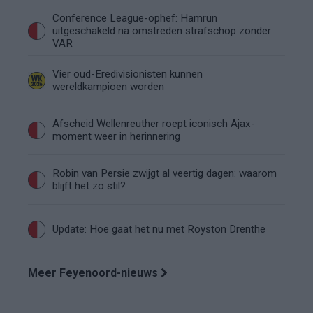
Conference League-ophef: Hamrun
uitgeschakeld na omstreden strafschop zonder
VAR
Vier oud-Eredivisionisten kunnen
wereldkampioen worden
Afscheid Wellenreuther roept iconisch Ajax-
moment weer in herinnering
Robin van Persie zwijgt al veertig dagen: waarom
blijft het zo stil?
Update: Hoe gaat het nu met Royston Drenthe
Meer Feyenoord-nieuws