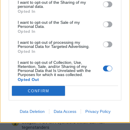
Feyenoord-verhaal van Calvin Stengs
I want to opt-out of the Sharing of my
personal data.
Opted In
'Hij is weer gewoon mijn vader': Shaqueel
openhartig over Robin van Persie
I want to opt-out of the Sale of my
Personal Data.
Opted In
Lille geeft niet op na afwijzing: komt er nieuw
bod op Gjivai Zechiël?
I want to opt-out of processing my
Personal Data for Targeted Advertising.
Opted In
Been blikt terug op historische afstraffing: "Die
I want to opt-out of Collection, Use,
schaamte voel ik nog altijd"
Retention, Sale, and/or Sharing of my
Personal Data that Is Unrelated with the
Purposes for which it was collected.
Calvin Stengs opnieuw vader: bijzonder nieuws in
Opted Out
onzekere transferzomer
CONFIRM
Zoë Livay raakt draad kwijt tijdens open dag
Feyenoord na storing met autocue
Data Deletion
Data Access
Privacy Policy
Wanneer is de loting voor de Champions
League? PSV en Feyenoord weten dan hun
tegenstanders