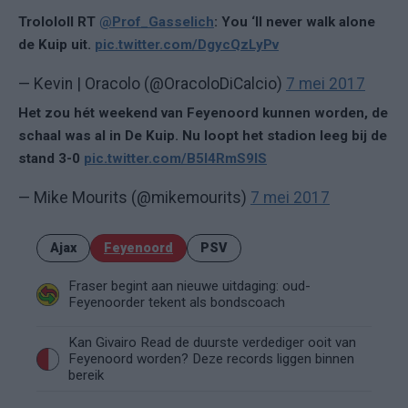
Trolololl RT
@Prof_Gasselich
: You ‘ll never walk alone
de Kuip uit.
pic.twitter.com/DgycQzLyPv
— Kevin | Oracolo (@OracoloDiCalcio)
7 mei 2017
Het zou hét weekend van Feyenoord kunnen worden, de
schaal was al in De Kuip. Nu loopt het stadion leeg bij de
stand 3-0
pic.twitter.com/B5I4RmS9IS
— Mike Mourits (@mikemourits)
7 mei 2017
Ajax
Feyenoord
PSV
Fraser begint aan nieuwe uitdaging: oud-
Feyenoorder tekent als bondscoach
Kan Givairo Read de duurste verdediger ooit van
Feyenoord worden? Deze records liggen binnen
bereik