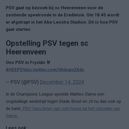
PSV gaat op bezoek bij sc Heerenveen voor de
zestiende speelronde in de Eredivisie. Om 18.45 wordt
er afgetrapt in het Abe Lenstra Stadion. Dit is hoe PSV
gaat starten.
Opstelling PSV tegen sc
Heerenveen
Ons PSV in Fryslân 🤘
#HEEPSV
pic.twitter.com/Uhjbqm2Xdc
— PSV (@PSV)
December 14, 2024
In de Champions League speelde Matteo Dams een
ongelukkige wedstrijd tegen Stade Brest en zit nu dan ook op
de bank
. PSV-fans lieten van zich horen na het optreden van
Dams.
Lees ook: