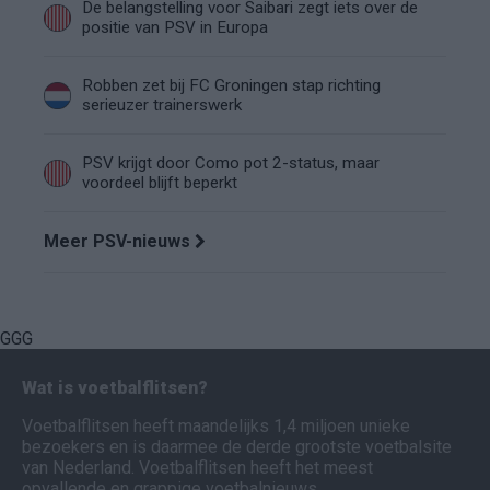
De belangstelling voor Saibari zegt iets over de
positie van PSV in Europa
Robben zet bij FC Groningen stap richting
serieuzer trainerswerk
PSV krijgt door Como pot 2-status, maar
voordeel blijft beperkt
Meer PSV-nieuws
GGG
Wat is voetbalflitsen?
Voetbalflitsen heeft maandelijks 1,4 miljoen unieke
bezoekers en is daarmee de derde grootste voetbalsite
van Nederland. Voetbalflitsen heeft het meest
opvallende en grappige voetbalnieuws.