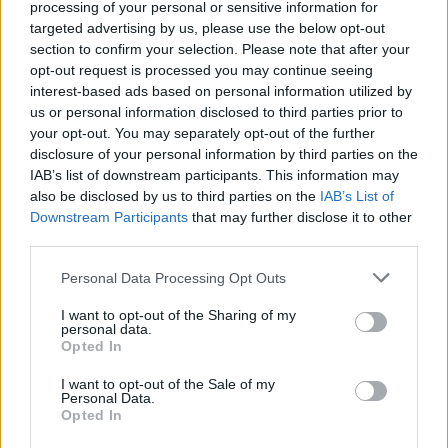
processing of your personal or sensitive information for
targeted advertising by us, please use the below opt-out
section to confirm your selection. Please note that after your
PSV kijkt naar Geertruida en raakt gevoelige
transferlijn
opt-out request is processed you may continue seeing
interest-based ads based on personal information utilized by
us or personal information disclosed to third parties prior to
PSV kiest met Tygo Land opnieuw voor de lange
your opt-out. You may separately opt-out of the further
route
disclosure of your personal information by third parties on the
IAB’s list of downstream participants. This information may
Overzicht: Zo presteren de PSV-spelers op het
also be disclosed by us to third parties on the
IAB’s List of
WK 2026
Downstream Participants
that may further disclose it to other
third parties.
Zo ziet de voorbereiding van PSV eruit richting
Personal Data Processing Opt Outs
het nieuwe seizoen
I want to opt-out of the Sharing of my
personal data.
BREAKING: Bayern en PSV bereiken record-deal
Opted In
over Saibari
I want to opt-out of the Sale of my
Personal Data.
Van Eindhoven naar München? Waarom Bayern
Opted In
juist nu overtuigd is van Saibari