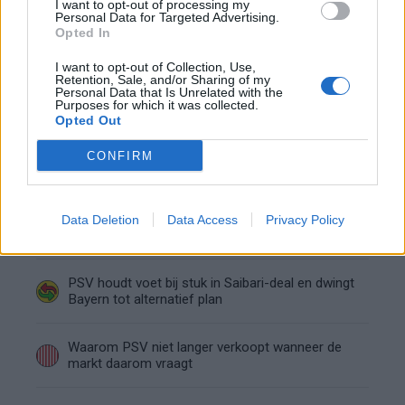
I want to opt-out of processing my
Personal Data for Targeted Advertising.
Buitenlandse interesse groeit rond Ryan
Opted In
Flamingo
I want to opt-out of Collection, Use,
Retention, Sale, and/or Sharing of my
Geen midweekse speelrondes meer in 26/27: dit
Personal Data that Is Unrelated with the
Purposes for which it was collected.
is het plan van de Eredivisie
Opted Out
PSV haakte af voor Mats Rots:
CONFIRM
miljoenentransfer legt probleem voor Eredivisie-
top bloot
Dit zijn de belangrijkste speeldata van het
Data Deletion
Data Access
Privacy Policy
Eredivisie-seizoen 2026/27
PSV houdt voet bij stuk in Saibari-deal en dwingt
Bayern tot alternatief plan
Waarom PSV niet langer verkoopt wanneer de
markt daarom vraagt