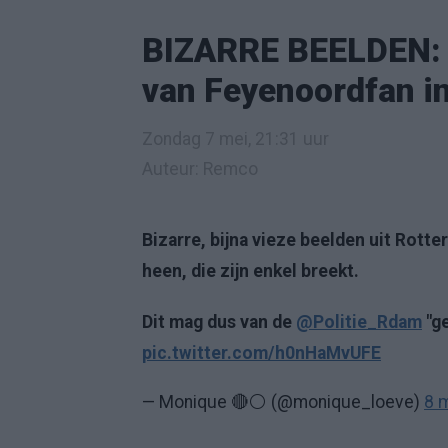
BIZARRE BEELDEN: 
van Feyenoordfan i
Zondag 7 mei, 21:31 uur
Auteur: Remco
Bizarre, bijna vieze beelden uit Rott
heen, die zijn enkel breekt.
Dit mag dus van de
@Politie_Rdam
"ge
pic.twitter.com/h0nHaMvUFE
— Monique 🔴⚪ (@monique_loeve)
8 