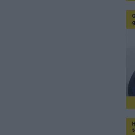
G
g
H
t