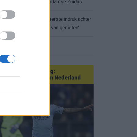
appartement op Amsterdamse Zuidas
Marcos Leonardo laat eerste indruk achter
bij Ajax: 'Hier gaan fans van genieten'
r nieuws
an Götze tot Sterling:
tatementtransfers in Nederland