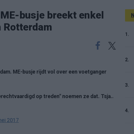
ME-busje breekt enkel
N
n Rotterdam
1.
2.
erdam. ME-busje rijdt vol over een voetganger
3.
rechtvaardigd op treden" noemen ze dat. Tsja..
4.
mei 2017