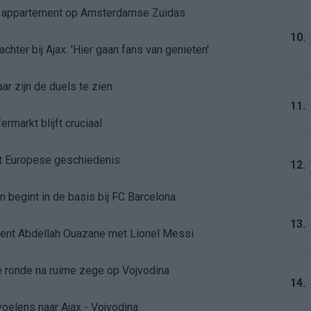
e appartement op Amsterdamse Zuidas
10.
chter bij Ajax: 'Hier gaan fans van genieten'
r zijn de duels te zien
11.
ermarkt blijft cruciaal
ft Europese geschiedenis
12.
en begint in de basis bij FC Barcelona
13.
alent Abdellah Ouazane met Lionel Messi
de ronde na ruime zege op Vojvodina
14.
voelens naar Ajax - Vojvodina