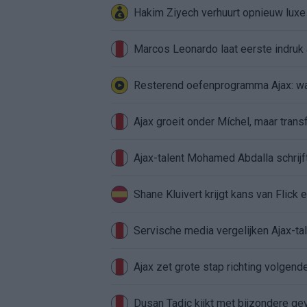
Hakim Ziyech verhuurt opnieuw lux
Marcos Leonardo laat eerste indruk a
Resterend oefenprogramma Ajax: waa
Ajax groeit onder Míchel, maar transf
Ajax-talent Mohamed Abdalla schrij
Shane Kluivert krijgt kans van Flick 
Servische media vergelijken Ajax-t
Ajax zet grote stap richting volgen
Dusan Tadic kijkt met bijzondere ge