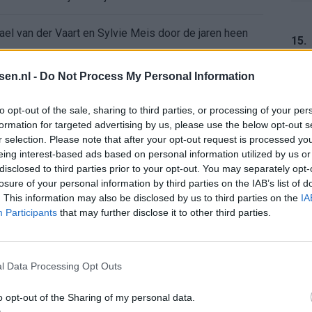
ael van der Vaart en Sylvie Meis door de jaren heen
15.
el voor Ajax en FC Twente in Europa
tsen.nl -
Do Not Process My Personal Information
 bondscoach: "Kampioen met Jong Ajax"
16.
to opt-out of the sale, sharing to third parties, or processing of your per
formation for targeted advertising by us, please use the below opt-out s
r selection. Please note that after your opt-out request is processed y
n schrijft geschiedenis met rode kaart in WK-finale
eing interest-based ads based on personal information utilized by us or
17.
disclosed to third parties prior to your opt-out. You may separately opt-
e League? Dit zijn de belangrijke data
losure of your personal information by third parties on the IAB’s list of
. This information may also be disclosed by us to third parties on the
IA
Participants
that may further disclose it to other third parties.
isie-terugkeer: NEC onderzoekt komst van Ajax-icoon
18.
l Data Processing Opt Outs
o opt-out of the Sharing of my personal data.
19.