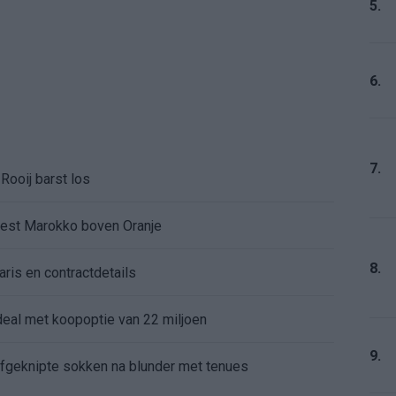
5.
6.
7.
Rooij barst los
kiest Marokko boven Oranje
8.
aris en contractdetails
rdeal met koopoptie van 22 miljoen
9.
 afgeknipte sokken na blunder met tenues