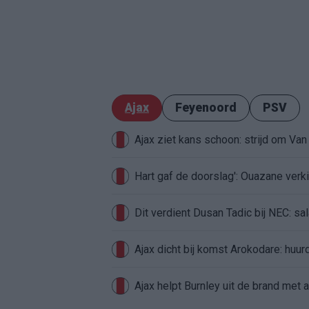
Ajax
Feyenoord
PSV
Ajax ziet kans schoon: strijd om Van 
Hart gaf de doorslag': Ouazane ver
Dit verdient Dusan Tadic bij NEC: sal
Ajax dicht bij komst Arokodare: huu
Ajax helpt Burnley uit de brand met