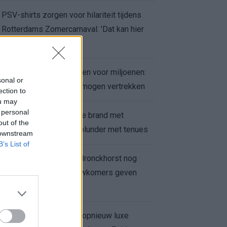
PSV-shirts zorgen voor hilariteit tijdens
Rotterdams Zomercarnaval: 'Dat kan hier
niet'
Feyenoord zet deur open voor miljoenen:
sonal or
Ueda en Hadj Moussa mogen vertrekken
ection to
ou may
 personal
Ajax helpt Burnley uit de brand met
out of the
afgeknipte sokken na blunder met tenues
 downstream
B’s List of
Feyenoord onder Van Bronckhorst nog
altijd ongeslagen: nieuwkomers geven
hoop
Hakim Ziyech verhuurt opnieuw luxe