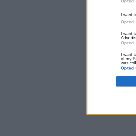
Opted 
I want t
Opted 
I want 
Advertis
Opted 
I want t
of my P
was col
Opted 