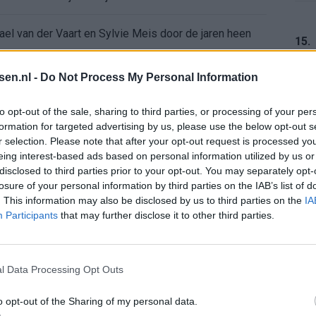
ael van der Vaart en Sylvie Meis door de jaren heen
15.
el voor Ajax en FC Twente in Europa
tsen.nl -
Do Not Process My Personal Information
 bondscoach: "Kampioen met Jong Ajax"
16.
to opt-out of the sale, sharing to third parties, or processing of your per
formation for targeted advertising by us, please use the below opt-out s
r selection. Please note that after your opt-out request is processed y
n schrijft geschiedenis met rode kaart in WK-finale
eing interest-based ads based on personal information utilized by us or
17.
disclosed to third parties prior to your opt-out. You may separately opt-
e League? Dit zijn de belangrijke data
losure of your personal information by third parties on the IAB’s list of
. This information may also be disclosed by us to third parties on the
IA
Participants
that may further disclose it to other third parties.
isie-terugkeer: NEC onderzoekt komst van Ajax-icoon
18.
l Data Processing Opt Outs
o opt-out of the Sharing of my personal data.
19.