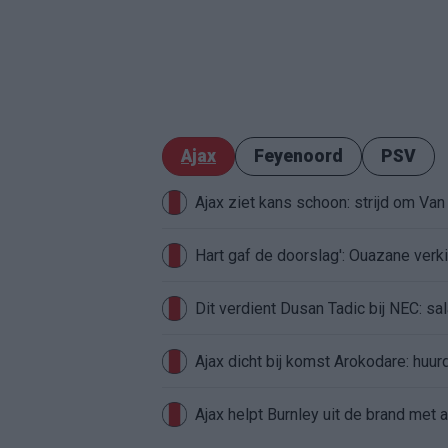
Ajax
Feyenoord
PSV
Ajax ziet kans schoon: strijd om Van 
Hart gaf de doorslag': Ouazane ver
Dit verdient Dusan Tadic bij NEC: sal
Ajax dicht bij komst Arokodare: huu
Ajax helpt Burnley uit de brand met