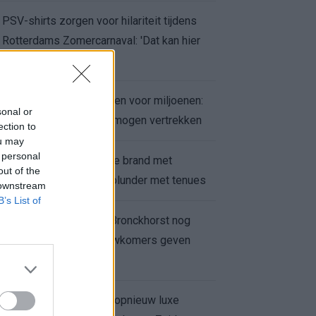
PSV-shirts zorgen voor hilariteit tijdens
Rotterdams Zomercarnaval: 'Dat kan hier
niet'
Feyenoord zet deur open voor miljoenen:
sonal or
Ueda en Hadj Moussa mogen vertrekken
ection to
ou may
 personal
Ajax helpt Burnley uit de brand met
out of the
afgeknipte sokken na blunder met tenues
 downstream
B’s List of
Feyenoord onder Van Bronckhorst nog
altijd ongeslagen: nieuwkomers geven
hoop
Hakim Ziyech verhuurt opnieuw luxe