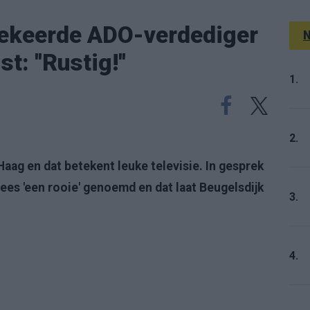
ekeerde ADO-verdediger
N
: ''Rustig!''
1.
2.
Haag en dat betekent leuke televisie. In gesprek
es 'een rooie' genoemd en dat laat Beugelsdijk
3.
4.