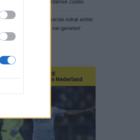
appartement op Amsterdamse Zuidas
Marcos Leonardo laat eerste indruk achter
bij Ajax: 'Hier gaan fans van genieten'
r nieuws
an Götze tot Sterling:
tatementtransfers in Nederland