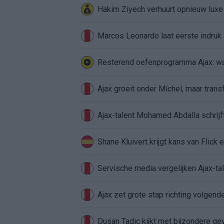
Hakim Ziyech verhuurt opnieuw lux
Marcos Leonardo laat eerste indruk a
Resterend oefenprogramma Ajax: waa
Ajax groeit onder Míchel, maar transf
Ajax-talent Mohamed Abdalla schrij
Shane Kluivert krijgt kans van Flick 
Servische media vergelijken Ajax-t
Ajax zet grote stap richting volgen
Dusan Tadic kijkt met bijzondere ge