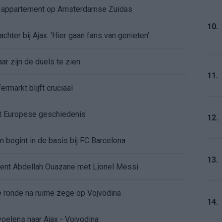
e appartement op Amsterdamse Zuidas
10.
chter bij Ajax: 'Hier gaan fans van genieten'
r zijn de duels te zien
11.
ermarkt blijft cruciaal
ft Europese geschiedenis
12.
en begint in de basis bij FC Barcelona
13.
alent Abdellah Ouazane met Lionel Messi
de ronde na ruime zege op Vojvodina
14.
voelens naar Ajax - Vojvodina