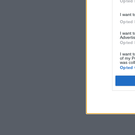
Opted 
I want t
Opted 
I want 
Advertis
Opted 
I want t
of my P
was col
Opted 