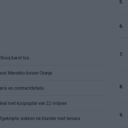
5.
6.
7.
Rooij barst los
kiest Marokko boven Oranje
8.
aris en contractdetails
rdeal met koopoptie van 22 miljoen
9.
 afgeknipte sokken na blunder met tenues