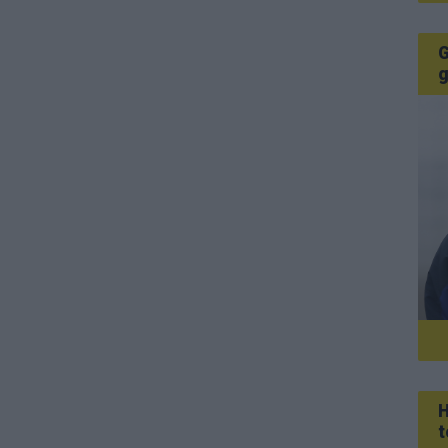
G
g
H
t