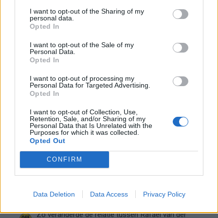
Ajax groeit onder Míchel, maar transfermarkt
I want to opt-out of the Sharing of my
blijft cruciaal
personal data.
Opted In
Ajax-talent Mohamed Abdalla schrijft Europese
I want to opt-out of the Sale of my
geschiedenis
Personal Data.
Opted In
Shane Kluivert krijgt kans van Flick en begint in
I want to opt-out of processing my
de basis bij FC Barcelona
Personal Data for Targeted Advertising.
Opted In
Servische media vergelijken Ajax-talent Abdellah
I want to opt-out of Collection, Use,
Retention, Sale, and/or Sharing of my
Ouazane met Lionel Messi
Personal Data that Is Unrelated with the
Purposes for which it was collected.
Opted Out
Ajax zet grote stap richting volgende ronde na
ruime zege op Vojvodina
CONFIRM
Dusan Tadic kijkt met bijzondere gevoelens naar
Ajax - Vojvodina
Data Deletion
Data Access
Privacy Policy
Zo veranderde de relatie tussen Rafael van der