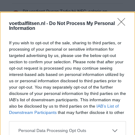
Dit verdient Dusan Tadic bij NEC: salaris en
contractdetails
voetbalflitsen.nl -
Do Not Process My Personal
Information
Ajax dicht bij komst Arokodare: huurdeal met
koopoptie van 22 miljoen
If you wish to opt-out of the sale, sharing to third parties, or
processing of your personal or sensitive information for
Ajax helpt Burnley uit de brand met afgeknipte
targeted advertising by us, please use the below opt-out
sokken na blunder met tenues
section to confirm your selection. Please note that after your
opt-out request is processed you may continue seeing
interest-based ads based on personal information utilized by
Hakim Ziyech verhuurt opnieuw luxe
appartement op Amsterdamse Zuidas
us or personal information disclosed to third parties prior to
your opt-out. You may separately opt-out of the further
disclosure of your personal information by third parties on the
Marcos Leonardo laat eerste indruk achter bij
IAB’s list of downstream participants. This information may
Ajax: 'Hier gaan fans van genieten'
also be disclosed by us to third parties on the
IAB’s List of
Downstream Participants
that may further disclose it to other
Resterend oefenprogramma Ajax: waar zijn de
third parties.
duels te zien
Personal Data Processing Opt Outs