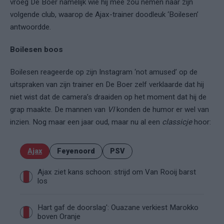
vroeg De Boer namelijk wie hij mee zou nemen naar zijn
volgende club, waarop de Ajax-trainer doodleuk ‘Boilesen’
antwoordde.
Boilesen boos
Boilesen reageerde op zijn Instagram ‘not amused’ op de
uitspraken van zijn trainer en De Boer zelf verklaarde dat hij
niet wist dat de camera’s draaiden op het moment dat hij de
grap maakte. De mannen van
VI
konden de humor er wel van
inzien. Nog maar een jaar oud, maar nu al een
classicje
hoor:
Ajax
Feyenoord
PSV
Ajax ziet kans schoon: strijd om Van Rooij barst
los
Hart gaf de doorslag': Ouazane verkiest Marokko
boven Oranje