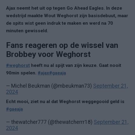
Ajax neemt het uit op tegen Go Ahead Eagles. In deze
wedstrijd maakte Wout Weghorst zijn basisdebuut, maar
de spits wist geen indruk te maken en werd na 70
minuten gewisseld.
Fans reageren op de wissel van
Brobbey voor Weghorst
#weghorst
heeft nu al spijt van zijn keuze. Gaat nooit
90min spelen.
#ajax
#gaeaja
— Michel Beukman (@mbeukman73)
September 21,
2024
Echt mooi, ziet nu al dat Weghorst weggegooid geld is
#gaeaja
— thewatcher777 (@thewatcherrr18)
September 21,
2024