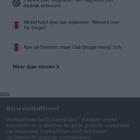
Twijfels over Weghorst? Ten Hag komt met
duidelijk antwoord
Míchel helpt Ajax aan topkeeper: ‘Akkoord over
Ter Stegen’
Ajax wil Sommer, maar Club Brugge mengt zich
Meer Ajax-nieuws
GGG
Wat is voetbalflitsen?
Voetbalflitsen heeft maandelijks 1,4 miljoen unieke
bezoekers en is daarmee de derde grootste voetbalsite
van Nederland. Voetbalflitsen heeft het meest
opvallende en grappige voetbalnieuws.