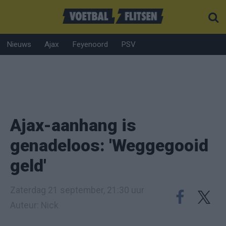
Nieuws
Ajax
Feyenoord
PSV
Ajax-aanhang is
genadeloos: 'Weggegooid
geld'
Zaterdag 21 september, 21:30 uur
Auteur: Nick