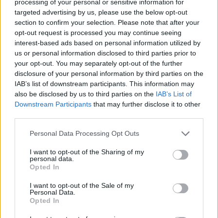
processing of your personal or sensitive information for
Amsterdamse aanhang is niet overtuigd: 'Ronduit
targeted advertising by us, please use the below opt-out
slecht!'
Ajax in EA FC 25: alle ratings op een rijtje
section to confirm your selection. Please note that after your
opt-out request is processed you may continue seeing
interest-based ads based on personal information utilized by
Ajax
Feyenoord
PSV
us or personal information disclosed to third parties prior to
your opt-out. You may separately opt-out of the further
Ajax richt pijlen op Marokkaanse WK-sensatie
disclosure of your personal information by third parties on the
Azzedine Ounahi
IAB’s list of downstream participants. This information may
also be disclosed by us to third parties on the
IAB’s List of
Steven Berghuis zorgt voor ophef na harde
Downstream Participants
that may further disclose it to other
tackle in oefenduel van Ajax
third parties.
Personal Data Processing Opt Outs
Dit houdt de transfer van Marc-André ter Stegen
naar Ajax nog tegen
I want to opt-out of the Sharing of my
personal data.
Opted In
De terugkeer van Daley Blind past in een groter
plan van Ajax
I want to opt-out of the Sale of my
Personal Data.
Opted In
Kritiek op Engels van Míchel genuanceerd: ‘Ajax-
spelers snappen dat echt wel’