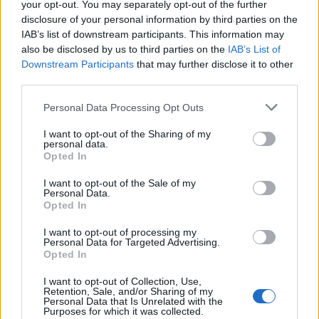
your opt-out. You may separately opt-out of the further
Voor Ajax betekent de deal bovendien een enorme
disclosure of your personal information by third parties on the
IAB’s list of downstream participants. This information may
kwaliteitsimpuls. De ervaren Duitse international won in zijn
also be disclosed by us to third parties on the
IAB’s List of
carrière onder meer de Champions League, meerdere
Downstream Participants
that may further disclose it to other
landstitels met FC Barcelona en speelde jarenlang op het
third parties.
hoogste internationale niveau.
Personal Data Processing Opt Outs
Ajax
Feyenoord
PSV
I want to opt-out of the Sharing of my
personal data.
Opted In
Ajax ziet kans schoon: strijd om Van Rooij barst
los
I want to opt-out of the Sale of my
Personal Data.
Opted In
Hart gaf de doorslag': Ouazane verkiest Marokko
boven Oranje
I want to opt-out of processing my
Personal Data for Targeted Advertising.
Opted In
Dit verdient Dusan Tadic bij NEC: salaris en
contractdetails
I want to opt-out of Collection, Use,
Retention, Sale, and/or Sharing of my
Personal Data that Is Unrelated with the
Purposes for which it was collected.
Ajax dicht bij komst Arokodare: huurdeal met