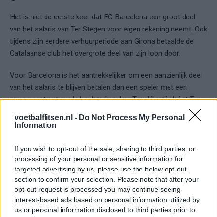
Het is niet de eerste keer dat FC Barcelona een groot deel
van het salaris van Ter Stegen voor eigen rekening neemt. Ook
tijdens zijn eerdere verhuurperiode aan Girona betaalde de
Catalaanse club het overgrote deel van zijn loon door.
Voor Barcelona is het aantrekkelijker om een aanzienlijk deel
van het salaris te blijven betalen dan een speler met een
zwaar contract op de bank te houden. Tegelijkertijd krijgt Ter
Stegen elders de kans om wekelijks te spelen.
voetbalflitsen.nl -
Do Not Process My Personal
Information
Een van de bestbetaalde spelers
van Ajax
If you wish to opt-out of the sale, sharing to third parties, or
processing of your personal or sensitive information for
targeted advertising by us, please use the below opt-out
Hoewel Ajax slechts tien procent van zijn salaris betaalt, zou
section to confirm your selection. Please note that after your
Ter Stegen met een jaarsalaris van ongeveer
twee miljoen
opt-out request is processed you may continue seeing
euro
nog altijd tot de bestbetaalde spelers van de
interest-based ads based on personal information utilized by
Amsterdamse selectie behoren.
us or personal information disclosed to third parties prior to