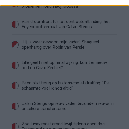
Brengt Sporting Portugal Feyenoord in de
problemen rond Hadj Moussa?
Van droomtransfer tot contractontbinding: het
Feyenoord-verhaal van Calvin Stengs
'Hij is weer gewoon mijn vader': Shaqueel
openhartig over Robin van Persie
Lille geeft niet op na afwijzing: komt er nieuw
bod op Gjivai Zechiël?
Been blikt terug op historische afstraffing: "Die
schaamte voel ik nog altijd"
Calvin Stengs opnieuw vader: bijzonder nieuws in
onzekere transferzomer
Zoë Livay raakt draad kwijt tijdens open dag