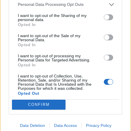
Personal Data Processing Opt Outs
Kan Givairo Read de duurste verdediger ooit van
Feyenoord worden? Deze records liggen binnen
bereik
I want to opt-out of the Sharing of my
personal data.
Opted In
Van Bronckhorst voert druk op: Feyenoord wil op
deze twee posities nog versterken
I want to opt-out of the Sale of my
Personal Data.
Opted In
Feyenoord incasseert miljoenen: transfer Leo
Sauer naar Stuttgart bijna rond
I want to opt-out of processing my
Personal Data for Targeted Advertising.
Opted In
Feyenoord zet deur open voor miljoenen: Ueda
en Hadj Moussa mogen vertrekken
I want to opt-out of Collection, Use,
Retention, Sale, and/or Sharing of my
Personal Data that Is Unrelated with the
Purposes for which it was collected.
Feyenoord sluit voorbereiding bijna af: dit staat
Opted Out
er nog op het programma
CONFIRM
Shaqueel van Persie ontkracht geruchten over
keuze voor Marokko
Data Deletion
Data Access
Privacy Policy