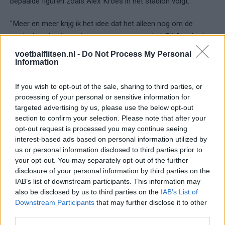
bepaalde figuren zoals Alex Kroes in het stadion volgt.
"Meer en meer krijg ik het idee dat het alleen nog om de
randzaken draait en niet meer om ons voetbal. Bij Ajax breken
ze de nek bijna om te zien of Alex Kroes wel in het stadion is.
voetbalflitsen.nl -
Do Not Process My Personal
En ja hoor, daar zat hij inderdaad weer. Stuurs naar het veld te
Information
kijken. Ja, want het is een Ajacied, hoor ik dan. Maar als
directielid van AZ en Go Ahead zat hij toch ook niet wekelijks
If you wish to opt-out of the sale, sharing to third parties, or
processing of your personal or sensitive information for
in het stadion? Je weet dat de camera’s je zullen volgen. En
targeted advertising by us, please use the below opt-out
dat wil je dan ook."
In beeld: F-Side eist vertrek Van Praag en
section to confirm your selection. Please note that after your
terugkeer Kroes
opt-out request is processed you may continue seeing
interest-based ads based on personal information utilized by
Lees ook:
us or personal information disclosed to third parties prior to
Scorende Kökcü snoert monden bij Benfica
your opt-out. You may separately opt-out of the further
disclosure of your personal information by third parties on the
IAB’s list of downstream participants. This information may
Ajax
Feyenoord
PSV
also be disclosed by us to third parties on the
IAB’s List of
Fraser begint aan nieuwe uitdaging: oud-
Downstream Participants
that may further disclose it to other
Feyenoorder tekent als bondscoach
third parties.