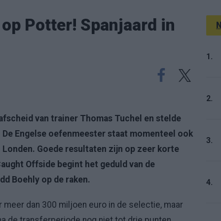
op Potter! Spanjaard in
N
1.
2.
 afscheid van trainer Thomas Tuchel en stelde
r. De Engelse oefenmeester staat momenteel ook
3.
 Londen. Goede resultaten zijn op zeer korte
aught Offside begint het geduld van de
dd Boehly op de raken.
4.
r meer dan 300 miljoen euro in de selectie, maar
a de transferperiode nog niet tot drie punten.