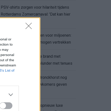
PSV-shirts zorgen voor hilariteit tijdens
Rotterdams Zomercarnaval: 'Dat kan hier
niet'
Feyenoord zet deur open voor miljoenen:
sonal or
Ueda en Hadj Moussa mogen vertrekken
ection to
ou may
 personal
Ajax helpt Burnley uit de brand met
out of the
afgeknipte sokken na blunder met tenues
 downstream
B’s List of
Feyenoord onder Van Bronckhorst nog
altijd ongeslagen: nieuwkomers geven
hoop
Hakim Ziyech verhuurt opnieuw luxe