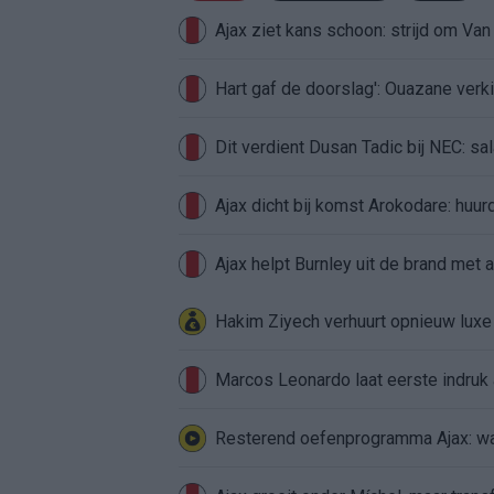
Ajax ziet kans schoon: strijd om Van 
Hart gaf de doorslag': Ouazane ver
Dit verdient Dusan Tadic bij NEC: sal
Ajax dicht bij komst Arokodare: huu
Ajax helpt Burnley uit de brand met
Hakim Ziyech verhuurt opnieuw lux
Marcos Leonardo laat eerste indruk a
Resterend oefenprogramma Ajax: waa