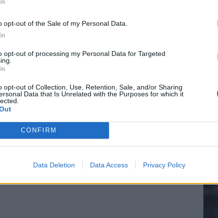
In
n schrijft geschiedenis met rode kaart in WK-finale
o opt-out of the Sale of my Personal Data.
In
20.
e League? Dit zijn de belangrijke data
to opt-out of processing my Personal Data for Targeted
ing.
isie-terugkeer: NEC onderzoekt komst van Ajax-icoon
In
Mee
o opt-out of Collection, Use, Retention, Sale, and/or Sharing
ersonal Data that Is Unrelated with the Purposes for which it
lected.
Out
V
s
CONFIRM
Data Deletion
Data Access
Privacy Policy