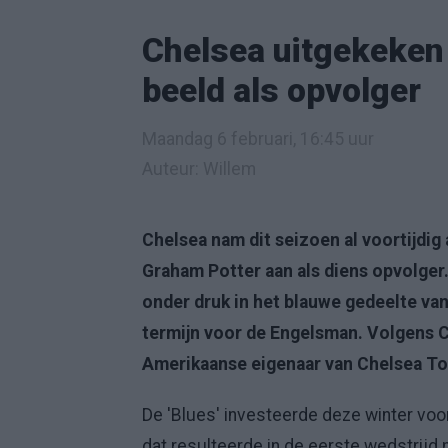
Chelsea uitgekeken 
beeld als opvolger
Maandag 6 februari, 16:45 uur
Auteur: Willem
Chelsea nam dit seizoen al voortijdig
Graham Potter aan als diens opvolge
onder druk in het blauwe gedeelte van
termijn voor de Engelsman. Volgens C
Amerikaanse eigenaar van Chelsea To
De 'Blues' investeerde deze winter voo
dat resulteerde in de eerste wedstrijd n