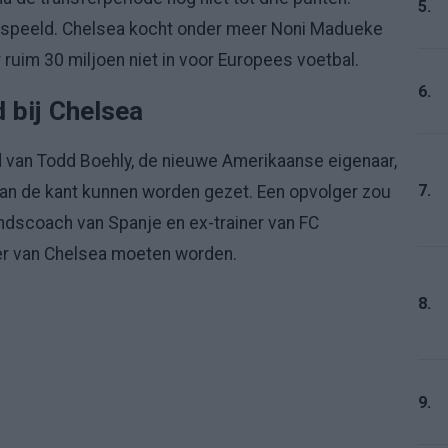
5.
gespeeld. Chelsea kocht onder meer Noni Madueke
ruim 30 miljoen niet in voor Europees voetbal.
6.
 bij Chelsea
 van Todd Boehly, de nieuwe Amerikaanse eigenaar,
7.
aan de kant kunnen worden gezet. Een opvolger zou
-bondscoach van Spanje en ex-trainer van FC
er van Chelsea moeten worden.
8.
9.