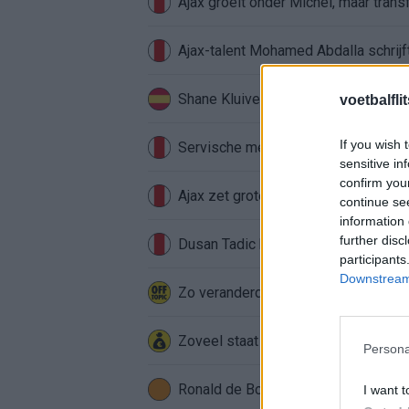
Ajax groeit onder Míchel, maar transf
Ajax-talent Mohamed Abdalla schrij
Shane Kluivert krijgt kans van Flick 
voetbalfli
If you wish 
Servische media vergelijken Ajax-t
sensitive in
confirm you
Ajax zet grote stap richting volgen
continue se
information 
further disc
Dusan Tadic kijkt met bijzondere ge
participants
Downstream 
Zo veranderde de relatie tussen Raf
Zoveel staat er financieel op het sp
Persona
Ronald de Boer noemt Reiziger als
I want t