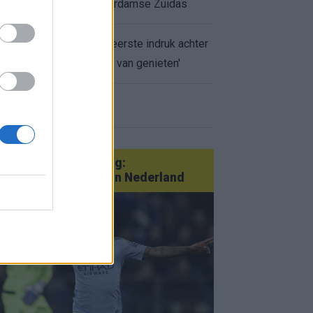
appartement op Amsterdamse Zuidas
Marcos Leonardo laat eerste indruk achter
bij Ajax: 'Hier gaan fans van genieten'
r nieuws
an Götze tot Sterling:
tatementtransfers in Nederland