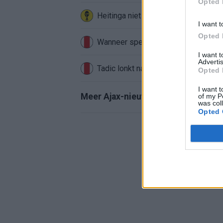
Opted 
Heitinga niet langer alleen: Argentij
I want t
Opted 
Wanneer speelt Ajax in de Conferenc
I want 
Advertis
Tadic lonkt naar verrassende Erediv
Opted 
I want t
Meer Ajax-nieuws
of my P
was col
Opted 