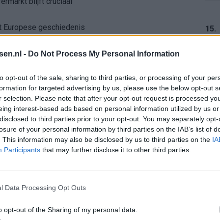
ermarkt blijft cruciaal
ft Europese geschiedenis
15.
en begint in de basis bij FC Barcelona
tsen.nl -
Do Not Process My Personal Information
16.
to opt-out of the sale, sharing to third parties, or processing of your per
alent Abdellah Ouazane met Lionel Messi
formation for targeted advertising by us, please use the below opt-out s
r selection. Please note that after your opt-out request is processed y
de ronde na ruime zege op Vojvodina
eing interest-based ads based on personal information utilized by us or
17.
disclosed to third parties prior to your opt-out. You may separately opt-
losure of your personal information by third parties on the IAB’s list of
voelens naar Ajax - Vojvodina
. This information may also be disclosed by us to third parties on the
IA
Participants
that may further disclose it to other third parties.
ael van der Vaart en Sylvie Meis door de jaren heen
18.
el voor Ajax en FC Twente in Europa
l Data Processing Opt Outs
 bondscoach: "Kampioen met Jong Ajax"
o opt-out of the Sharing of my personal data.
19.