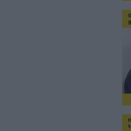
G
g
H
t