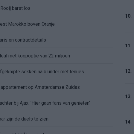
Rooij barst los
10.
kiest Marokko boven Oranje
aris en contractdetails
11.
rdeal met koopoptie van 22 miljoen
12.
 afgeknipte sokken na blunder met tenues
e appartement op Amsterdamse Zuidas
13.
chter bij Ajax: 'Hier gaan fans van genieten'
r zijn de duels te zien
14.