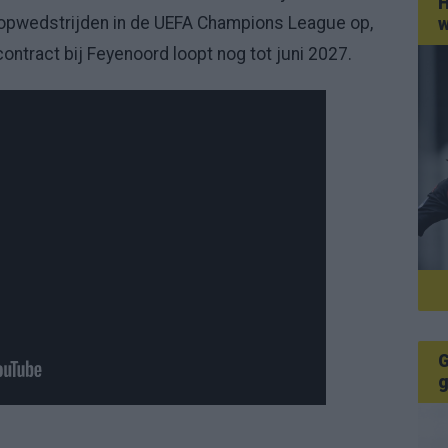
H
topwedstrijden in de UEFA Champions League op,
w
ontract bij Feyenoord loopt nog tot juni 2027.
G
g