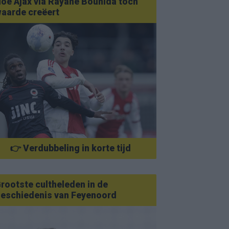
oe Ajax via Rayane Bounida toch
aarde creëert
👉 Verdubbeling in korte tijd
rootste cultheleden in de
eschiedenis van Feyenoord