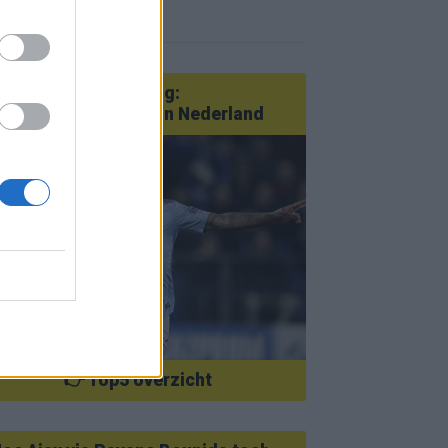
r nieuws
an Götze tot Sterling:
tatementtransfers in Nederland
👉 Top5 overzicht