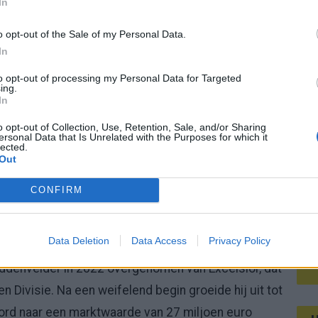
 seizoen in de Eredivisie en zijn contract bij PSV
In
Mee
o opt-out of the Sale of my Personal Data.
In
V
to opt-out of processing my Personal Data for Targeted
s
ing.
 samen met André Ramalho het centrum van de
In
jd uitgelegen met een blessure, maar dit seizoen is
o opt-out of Collection, Use, Retention, Sale, and/or Sharing
e in de formatie van Peter Bosz. De Monegask werd
ersonal Data that Is Unrelated with the Purposes for which it
lected.
n van OGC Nice en zou nu een bedrag van 27
Out
CONFIRM
Data Deletion
Data Access
Privacy Policy
eine broertjes uit Rotterdam. Voor nog geen 600
ddenvelder in 2022 overgenomen van Excelsior, dat
Divisie. Na een weifelend begin groeide hij uit tot
noord naar een marktwaarde van 27 miljoen euro