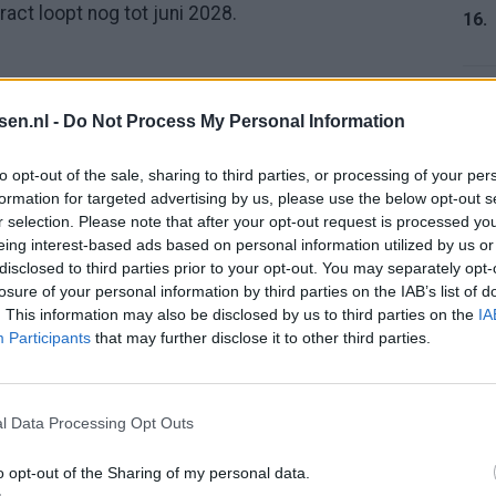
act loopt nog tot juni 2028.
16.
17.
vergenomen van Sparta Rotterdam. Grote broer
tsen.nl -
Do Not Process My Personal Information
pleiding en via daar werkte hij zich op naar een
to opt-out of the sale, sharing to third parties, or processing of your per
rige vleugelverdediger heeft zich inmiddels al een
formation for targeted advertising by us, please use the below opt-out s
coach Ronald Koeman en ook in de Eredivisie maakt
r selection. Please note that after your opt-out request is processed y
18.
eing interest-based ads based on personal information utilized by us or
een prijskaartje van 32 miljoen euro gekoppeld.
disclosed to third parties prior to your opt-out. You may separately opt-
losure of your personal information by third parties on the IAB’s list of
. This information may also be disclosed by us to third parties on the
IA
19.
Participants
that may further disclose it to other third parties.
ruida staat de centrale middenvelder van PSV:
joen euro overgenomen van SC Heerenveen en in de
l Data Processing Opt Outs
20.
lucht genomen naar boven. Schitterende passes op
en voor veel interesse vanuit het buitenland. De
o opt-out of the Sharing of my personal data.