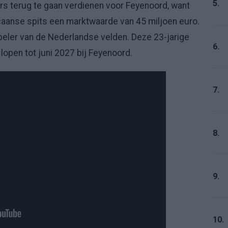
5.
rs terug te gaan verdienen voor Feyenoord, want
anse spits een marktwaarde van 45 miljoen euro.
peler van de Nederlandse velden. Deze 23-jarige
6.
lopen tot juni 2027 bij Feyenoord.
7.
8.
9.
10.