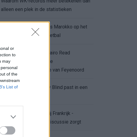
Waarom WK-records meer betekenen dan
alleen een plek in de statistieken
Voor de Schilderswijk is Marokko op het
WK meer dan alleen voetbal
sonal or
Afgewezen bod op Givairo Read
ection to
onderstreept de stevige
ou may
 personal
onderhandelingspositie van Feyenoord
out of the
 downstream
B’s List of
De terugkeer van Daley Blind past in een
groter plan van Ajax
Waarom de arbitrage bij Frankrijk -
Marokko voor zoveel discussie zorgt