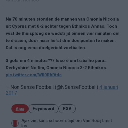
Na 70 minuten stonden de mannen van Omonia Nicosia
uit Cyprus met 0-2 achter tegen Ethnikos Ahnas. Toch
wist de thuisploeg de wedstrijd binnen vier minuten om
te draaien, door maar liefst drie doelpunten te maken.
Dat is nog eens doelgericht voetballen.
3 gols em 4 minutos??? Isso é um trabalho para...
Derbyshire! No fim, Omonia Nicosia 3-2 Ethnikos.
pic.twitter.com/WIl0RhDtds
— Non Sense Football (@NSenseFootball)
4 januari
2017
Ajax
Feyenoord
PSV
Ajax ziet kans schoon: strijd om Van Rooij barst
los