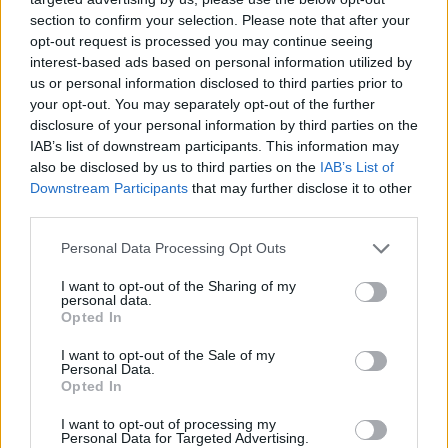
section to confirm your selection. Please note that after your
Resterend oefenprogramma Ajax: waar zijn de
duels te zien
opt-out request is processed you may continue seeing
interest-based ads based on personal information utilized by
us or personal information disclosed to third parties prior to
Ajax groeit onder Míchel, maar transfermarkt
your opt-out. You may separately opt-out of the further
blijft cruciaal
disclosure of your personal information by third parties on the
IAB’s list of downstream participants. This information may
Ajax-talent Mohamed Abdalla schrijft Europese
also be disclosed by us to third parties on the
IAB’s List of
geschiedenis
Downstream Participants
that may further disclose it to other
third parties.
Shane Kluivert krijgt kans van Flick en begint in
Personal Data Processing Opt Outs
de basis bij FC Barcelona
I want to opt-out of the Sharing of my
personal data.
Servische media vergelijken Ajax-talent Abdellah
Opted In
Ouazane met Lionel Messi
I want to opt-out of the Sale of my
Personal Data.
Ajax zet grote stap richting volgende ronde na
Opted In
ruime zege op Vojvodina
I want to opt-out of processing my
Personal Data for Targeted Advertising.