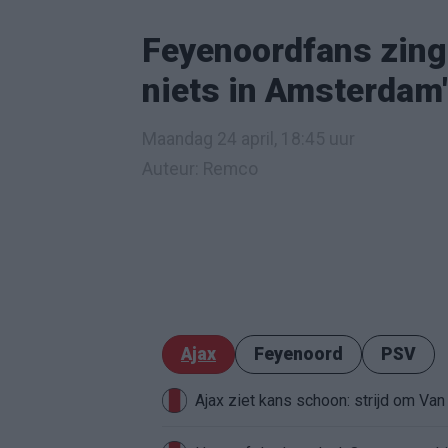
Feyenoordfans zinge
niets in Amsterdam
Maandag 24 april, 18:45 uur
Auteur: Remco
Ajax
Feyenoord
PSV
Ajax ziet kans schoon: strijd om Van 