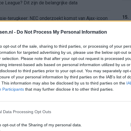
e League? Dit zijn de belangrijke data
15.
isie-terugkeer: NEC onderzoekt komst van Ajax-icoon
tsen.nl -
Do Not Process My Personal Information
16.
to opt-out of the sale, sharing to third parties, or processing of your per
formation for targeted advertising by us, please use the below opt-out s
r selection. Please note that after your opt-out request is processed y
eing interest-based ads based on personal information utilized by us or
17.
disclosed to third parties prior to your opt-out. You may separately opt-
losure of your personal information by third parties on the IAB’s list of
. This information may also be disclosed by us to third parties on the
IA
Participants
that may further disclose it to other third parties.
18.
l Data Processing Opt Outs
o opt-out of the Sharing of my personal data.
19.