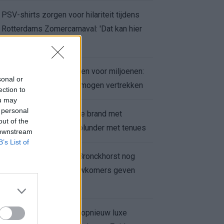
PSV-shirts zorgen voor hilariteit tijdens
Rotterdams Zomercarnaval: 'Dat kan hier
niet'
Feyenoord zet deur open voor miljoenen:
sonal or
Ueda en Hadj Moussa mogen vertrekken
ection to
ou may
 personal
Ajax helpt Burnley uit de brand met
out of the
afgeknipte sokken na blunder met tenues
 downstream
B’s List of
Feyenoord onder Van Bronckhorst nog
altijd ongeslagen: nieuwkomers geven
hoop
Hakim Ziyech verhuurt opnieuw luxe