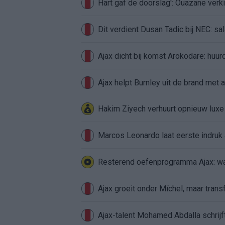
Hart gaf de doorslag': Ouazane ver
Dit verdient Dusan Tadic bij NEC: sal
Ajax dicht bij komst Arokodare: huu
Ajax helpt Burnley uit de brand met
Hakim Ziyech verhuurt opnieuw lux
Marcos Leonardo laat eerste indruk a
Resterend oefenprogramma Ajax: waa
Ajax groeit onder Míchel, maar transf
Ajax-talent Mohamed Abdalla schrij