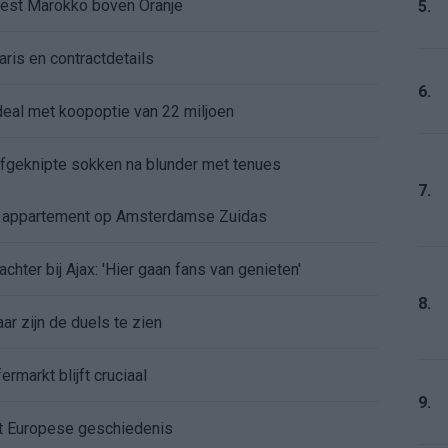
kiest Marokko boven Oranje
5.
aris en contractdetails
6.
rdeal met koopoptie van 22 miljoen
 afgeknipte sokken na blunder met tenues
7.
e appartement op Amsterdamse Zuidas
chter bij Ajax: 'Hier gaan fans van genieten'
8.
r zijn de duels te zien
ermarkt blijft cruciaal
9.
ft Europese geschiedenis