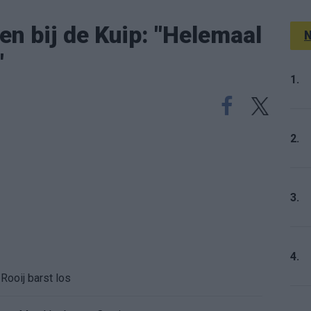
n bij de Kuip: "Helemaal
N
"
1.
2.
3.
4.
Rooij barst los