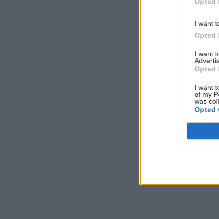
Opted 
I want t
Opted 
I want 
Advertis
Opted 
I want t
of my P
was col
Opted 