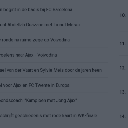
en begint in de basis bij FC Barcelona
10.
alent Abdellah Ouazane met Lionel Messi
de ronde na ruime zege op Vojvodina
11.
voelens naar Ajax - Vojvodina
12.
ael van der Vaart en Sylvie Meis door de jaren heen
el voor Ajax en FC Twente in Europa
13.
 bondscoach: "Kampioen met Jong Ajax"
n schrijft geschiedenis met rode kaart in WK-finale
14.