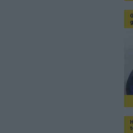
G
g
H
t