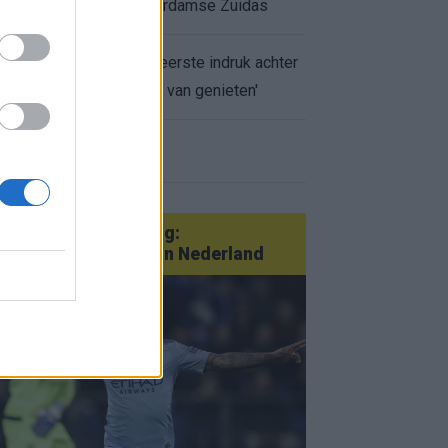
appartement op Amsterdamse Zuidas
Marcos Leonardo laat eerste indruk achter
bij Ajax: 'Hier gaan fans van genieten'
r nieuws
an Götze tot Sterling:
tatementtransfers in Nederland