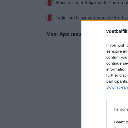
Wanneer speelt Ajax in de Conferenc
Tadic lonkt naar verrassende Erediv
voetbalfli
Meer Ajax-nieuws
If you wish 
sensitive in
confirm you
continue se
information 
further disc
participants
Downstream 
Persona
I want t