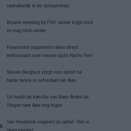
.
nadrukkelijk in de spitsenstrijd
Bizarre wending bij PSV: speler krijgt rood
.
en mag tóch verder
Feyenoord-supporters raken direct
.
enthousiast over nieuwe spits Nacho Ferri
Steven Berghuis zorgt voor ophef na
.
harde tackle in oefenduel van Ajax
Dit houdt de transfer van Marc-André ter
.
Stegen naar Ajax nog tegen
Van Hooijdonk reageert op ophef: ‘Het is
0.
geen mening’