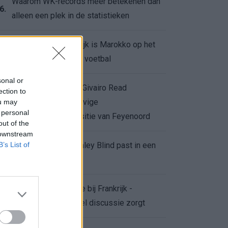
Waarom WK-records meer betekenen dan
6.
alleen een plek in de statistieken
Voor de Schilderswijk is Marokko op het
7.
WK meer dan alleen voetbal
sonal or
Afgewezen bod op Givairo Read
ection to
onderstreept de stevige
ou may
8.
 personal
onderhandelingspositie van Feyenoord
out of the
 downstream
B’s List of
De terugkeer van Daley Blind past in een
9.
groter plan van Ajax
Waarom de arbitrage bij Frankrijk -
0.
Marokko voor zoveel discussie zorgt