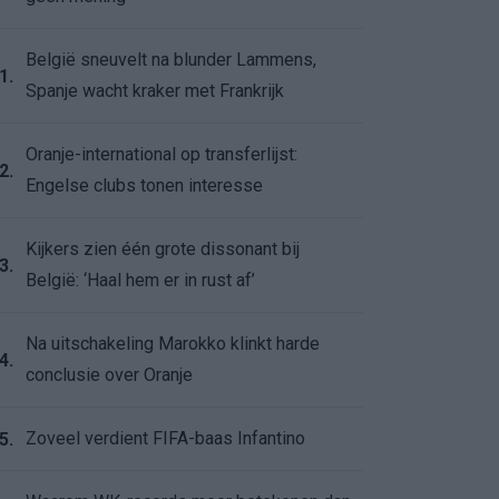
België sneuvelt na blunder Lammens,
1.
Spanje wacht kraker met Frankrijk
Oranje-international op transferlijst:
2.
Engelse clubs tonen interesse
Kijkers zien één grote dissonant bij
3.
België: ‘Haal hem er in rust af’
Na uitschakeling Marokko klinkt harde
4.
conclusie over Oranje
Zoveel verdient FIFA-baas Infantino
5.