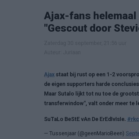
Ajax-fans helemaal 
"Gescout door Stev
Zaterdag 30 september, 21:56 uur
Auteur: Juriaan
Ajax
staat bij rust op een 1-2 voorsp
de eigen supporters harde conclusies 
Maar Sutalo lijkt tot nu toe de groot
transferwindow", valt onder meer te 
SuTaLo BeStE vAn De ErEdIvIsIe.
#rkc
— Tussenjaar (@geenMarioBeen)
Sept