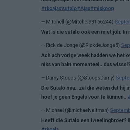
#rkcaja
#sutalo
#Ajax
#miskoop
— Mitchell (@Mitchel93156244)
Septem
Wat is die sutalo ook een miet joh. In
— Rick de Jonge (@RickdeJonge5)
Sep
Ach ach vorige week hadden we het ov
niks van bakt momenteel.. dus wissel
— Damy Stoops (@StoopsDamy)
Septe
Die Sutalo hea.. zal die weten dat hi
hoef je geen Engels voor te kunnen..
— Michael (@michaelveltman)
Septemb
Heeft die Sutalo een tweelingbroer? I
#rkcaja