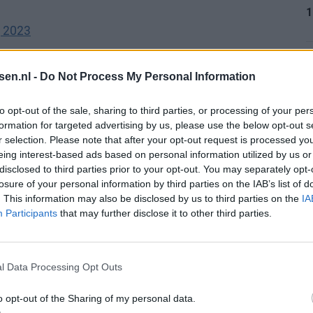
1
 2023
ergens op de speler bij Zagreb en zijn nationale
1
ook nerveus ogen. Kan misschien door zijn
tsen.nl -
Do Not Process My Personal Information
best met hem…
#rkcaja
to opt-out of the sale, sharing to third parties, or processing of your per
formation for targeted advertising by us, please use the below opt-out s
 30, 2023
r selection. Please note that after your opt-out request is processed y
1
 hij op een aanvaller af loopt die al gedekt wordt
eing interest-based ads based on personal information utilized by us or
disclosed to third parties prior to your opt-out. You may separately opt-
losure of your personal information by third parties on the IAB’s list of
. This information may also be disclosed by us to third parties on the
IA
2023
1
Participants
that may further disclose it to other third parties.
o
gescout heeft
#rkcaja
30, 2023
l Data Processing Opt Outs
2
o opt-out of the Sharing of my personal data.
tement middels spandoeken: dít viertal moet vertrekken