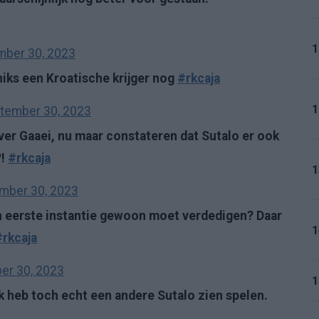
1
ber 30, 2023
 niks een Kroatische krijger nog
#rkcaja
1
tember 30, 2023
er Gaaei, nu maar constateren dat Sutalo er ook
?!
#rkcaja
1
mber 30, 2023
j in eerste instantie gewoon moet verdedigen? Daar
1
#rkcaja
er 30, 2023
1
k heb toch echt een andere Sutalo zien spelen.