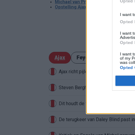
Opted 
Michael van Praag clasht met Valentijn 
Opstelling Ajax: Steijn heeft verrassi
I want t
Opted 
I want 
Advertis
Opted 
I want t
Ajax
Feyenoord
PSV
of my P
was col
Opted 
Ajax richt pijlen op Marokkaanse W
Steven Berghuis zorgt voor ophef na
Dit houdt de transfer van Marc-Andr
De terugkeer van Daley Blind past in