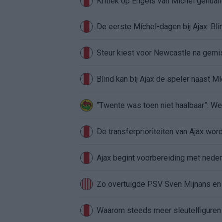
Kritiek op Engels van Míchel genuan
Steur kiest voor Newcastle na gemist
Blind kan bij Ajax de speler naast M
“Twente was toen niet haalbaar”: We
De transferprioriteiten van Ajax wor
Ajax begint voorbereiding met nederl
Zo overtuigde PSV Sven Mijnans en 
Waarom steeds meer sleutelfiguren 