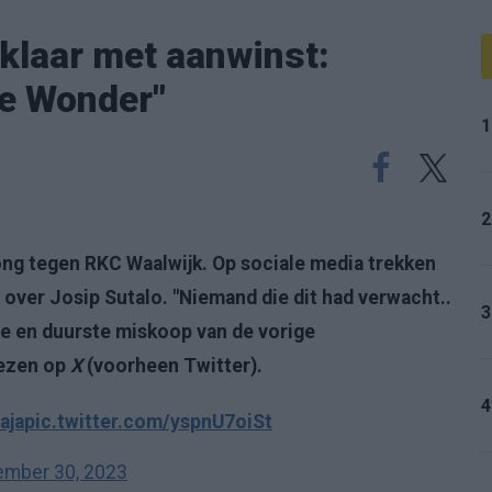
klaar met aanwinst:
ie Wonder"
1
2
rong tegen RKC Waalwijk. Op sociale media trekken
over Josip Sutalo. "Niemand die dit had verwacht..
3
ste en duurste miskoop van de vorige
lezen op
X
(voorheen Twitter).
4
aja
pic.twitter.com/yspnU7oiSt
ember 30, 2023