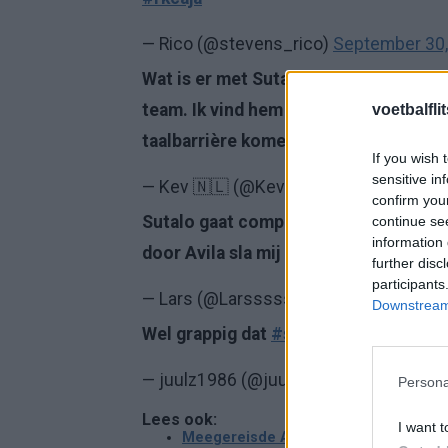
— Rico (@stevens_rico)
September 30,
Wat is er met Sutalo man. Lijkt echt n
team. Ik vind hem echt belabberd en 
voetbalfli
taalbarrière komen maar het is niet 
If you wish 
sensitive in
— Kev 🇳🇱 (@Kev2000_NL)
September
confirm you
Sutalo gaat compleet uit positie omdat
continue se
information 
door Avila sla mij maar neer
#rkcaja
further disc
participants
— Lars (@Larssssss_)
September 30, 
Downstream 
Wel grappig dat
#steviewonder
#sutal
— juulz1986 (@juulz1986)
September 
Persona
Lees ook:
I want t
Meegereisde Ajax-fans komen met sta