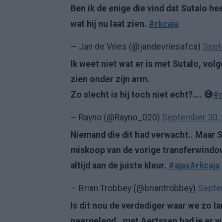
Ben ik de enige die vind dat Sutalo he
wat hij nu laat zien.
#rkcaja
— Jan de Vries (@jandevriesafca)
Sept
Ik weet niet wat er is met Sutalo, vol
zien onder zijn arm.
Zo slecht is hij toch niet echt?…. 😅
#r
— Rayno (@Rayno_020)
September 30,
Niemand die dit had verwacht.. Maar Su
miskoop van de vorige transferwindow.
altijd aan de juiste kleur.
#ajax
#rkcaja
— Brian Trobbey (@briantrobbey)
Septe
Is dit nou de verdediger waar we zo 
neergelegd.. met Aertssen had je er w