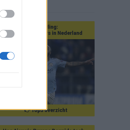
eer nieuws
Van Götze tot Sterling:
statementtransfers in Nederland
👉 Top5 overzicht