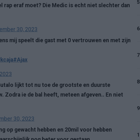
5
el rap eraf moet? Die Medic is echt niet slechter dan
6
ember 30, 2023
gens mij speelt die gast met 0 vertrouwen en met zijn
7
kcaja
#Ajax
 2023
8
talo lijkt tot nu toe de grootste en duurste
 Zodra ie de bal heeft, meteen afgeven.. En niet
9
mber 30, 2023
lang op gewacht hebben en 20mil voor hebben
1
aarschijnlijk nog beter voor gestaan.