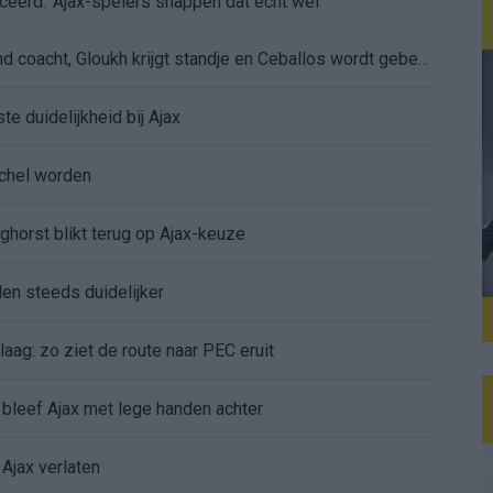
ceerd: ‘Ajax-spelers snappen dat echt wel’
De eerste Míchel-dagen bij Ajax: Blind coacht, Gloukh krijgt standje en Ceballos wordt gebeld
e duidelijkheid bij Ajax
íchel worden
ghorst blikt terug op Ajax-keuze
den steeds duidelijker
aag: zo ziet de route naar PEC eruit
bleef Ajax met lege handen achter
Ajax verlaten