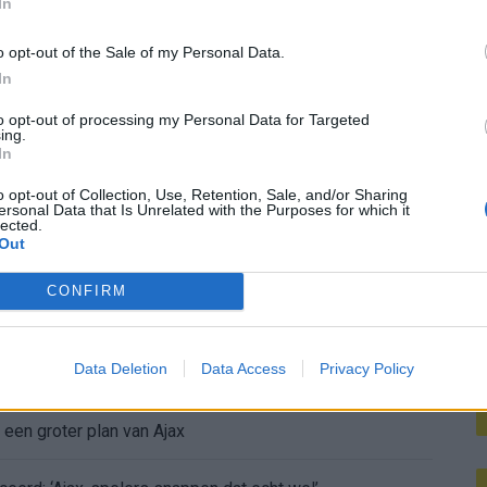
In
Driessen: "Jij bent geil op berichtjes van mij"
M
ng in petto tegen RKC Waalwijk
o opt-out of the Sale of my Personal Data.
In
to opt-out of processing my Personal Data for Targeted
ing.
In
o opt-out of Collection, Use, Retention, Sale, and/or Sharing
ersonal Data that Is Unrelated with the Purposes for which it
lected.
Out
K-sensatie Azzedine Ounahi
CONFIRM
 harde tackle in oefenduel van Ajax
Data Deletion
Data Access
Privacy Policy
é ter Stegen naar Ajax nog tegen
 een groter plan van Ajax