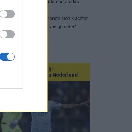
appartement op Amsterdamse Zuidas
Marcos Leonardo laat eerste indruk achter
bij Ajax: 'Hier gaan fans van genieten'
r nieuws
an Götze tot Sterling:
tatementtransfers in Nederland