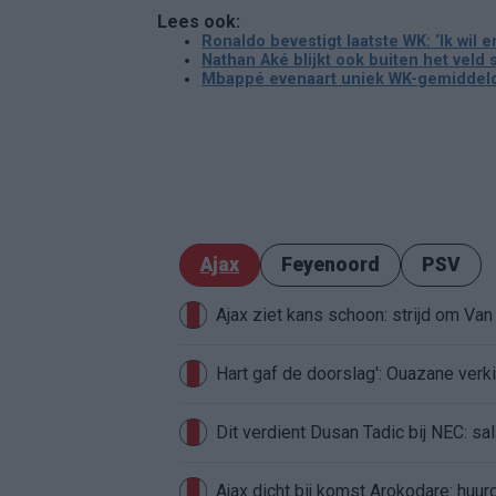
Lees ook:
Ronaldo bevestigt laatste WK: ‘Ik wil 
Nathan Aké blijkt ook buiten het veld 
Mbappé evenaart uniek WK-gemiddelde
Ajax
Feyenoord
PSV
Ajax ziet kans schoon: strijd om Van 
Hart gaf de doorslag': Ouazane ver
Dit verdient Dusan Tadic bij NEC: sal
Ajax dicht bij komst Arokodare: huu