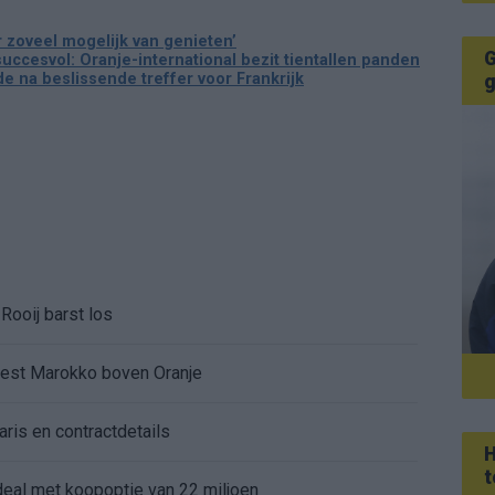
er zoveel mogelijk van genieten’
G
succesvol: Oranje-international bezit tientallen panden
 na beslissende treffer voor Frankrijk
g
Rooij barst los
kiest Marokko boven Oranje
aris en contractdetails
H
t
rdeal met koopoptie van 22 miljoen