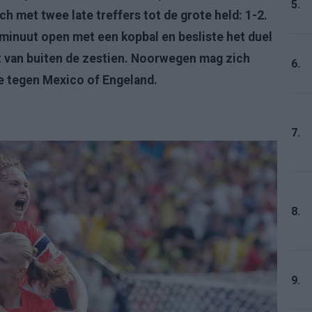
5.
h met twee late treffers tot de grote held: 1-2.
e minuut open met een kopbal en besliste het duel
t van buiten de zestien. Noorwegen mag zich
6.
e tegen Mexico of Engeland.
7.
8.
9.