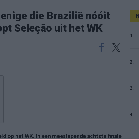
enige die Brazilië nóóit
N
opt Seleção uit het WK
1.
2.
3.
4.
ld op het WK. In een meeslepende achtste finale