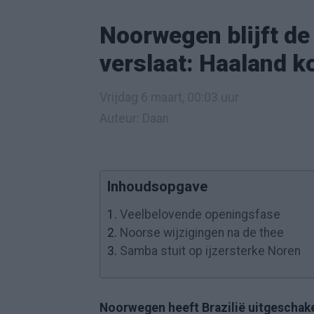
Noorwegen blijft de 
verslaat: Haaland k
Vrijdag 6 maart, 00:03 uur
Auteur: Daan
Inhoudsopgave
1.
Veelbelovende openingsfase
2.
Noorse wijzigingen na de thee
3.
Samba stuit op ijzersterke Noren
Noorwegen heeft Brazilië uitgeschake