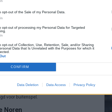
In
e poging van Ødegaard. Zo bleef het halverwege 0-
o opt-out of the Sale of my Personal Data.
In
20.
 thee
to opt-out of processing my Personal Data for Targeted
ing.
In
Mee
bb en Andreas Schjelderup kwamen in de ploeg
o opt-out of Collection, Use, Retention, Sale, and/or Sharing
ls zouden beslissend blijken. Brazilië zocht naar
ersonal Data that Is Unrelated with the Purposes for which it
lected.
e jonge aanvaller had bijna direct de 1-0 op zijn
Out
V
us, maar zijn aanname was te lang en zijn schot
s
CONFIRM
t Braziliaanse spel, maar Nyland bleef overeind.
Data Deletion
Data Access
Privacy Policy
 ook Bruno Guimarães kopte van dichtbij op de
agd voor buitenspel.
ke Noren