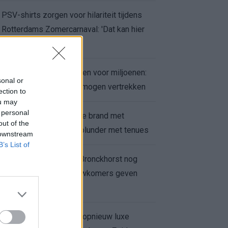
PSV-shirts zorgen voor hilariteit tijdens
Rotterdams Zomercarnaval: 'Dat kan hier
niet'
Feyenoord zet deur open voor miljoenen:
sonal or
Ueda en Hadj Moussa mogen vertrekken
ection to
ou may
 personal
Ajax helpt Burnley uit de brand met
out of the
afgeknipte sokken na blunder met tenues
 downstream
B’s List of
Feyenoord onder Van Bronckhorst nog
altijd ongeslagen: nieuwkomers geven
hoop
Hakim Ziyech verhuurt opnieuw luxe