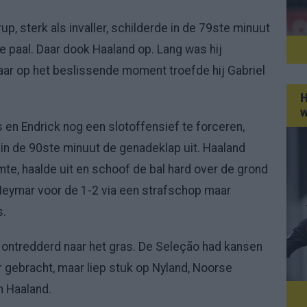
, sterk als invaller, schilderde in de 79ste minuut
e paal. Daar dook Haaland op. Lang was hij
aar op het beslissende moment troefde hij Gabriel
H
w
 en Endrick nog een slotoffensief te forceren,
in de 90ste minuut de genadeklap uit. Haaland
te, haalde uit en schoof de bal hard over de grond
 Neymar voor de 1-2 via een strafschop maar
s.
lië ontredderd naar het gras. De Seleção had kansen
 gebracht, maar liep stuk op Nyland, Noorse
an Haaland.