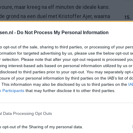
voure, maar kreeg na elf minuten de ideale kans.
de grond na een duel met Kristoffer Ajer, waarna
15.
ijken van de beelden naar de stip wees. Bruno
tsen.nl -
Do Not Process My Personal Information
ld even in en schoot vervolgens te bereikbaar in.
n pakte de penalty.
16.
to opt-out of the sale, sharing to third parties, or processing of your per
formation for targeted advertising by us, please use the below opt-out s
daarna nam Brazilië steeds nadrukkelijker het
r selection. Please note that after your opt-out request is processed y
eing interest-based ads based on personal information utilized by us or
iel Martinelli voor het doel, terwijl Martinelli even
17.
disclosed to third parties prior to your opt-out. You may separately opt-
n Bruno Guimarães zocht. Opnieuw stond Nyland in
losure of your personal information by third parties on the IAB’s list of
. This information may also be disclosed by us to third parties on the
IA
eeg.
Participants
that may further disclose it to other third parties.
18.
o Nusa en Ødegaard. De spelmaker schoot na 35
ort daarna voor het eerst opdook bij een voorzet van
l Data Processing Opt Outs
 vlak voor rust een grote kans na balverlies van
o opt-out of the Sharing of my personal data.
outloze Nyland. Net voor de pauze moest ook
19.