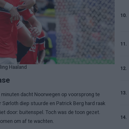
10.
11.
ling Haaland
12.
ase
13.
rie minuten dacht Noorwegen op voorsprong te
Sørloth diep stuurde en Patrick Berg hard raak
iet door: buitenspel. Toch was de toon gezet.
14.
omen om af te wachten.