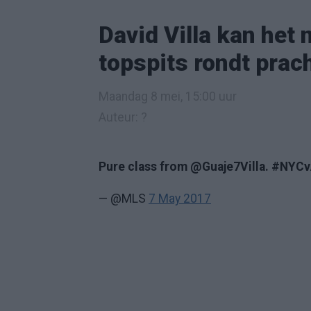
David Villa kan het
topspits rondt prac
Maandag 8 mei, 15:00 uur
Auteur: ?
Pure class from @Guaje7Villa. #NYC
— @MLS
7 May 2017