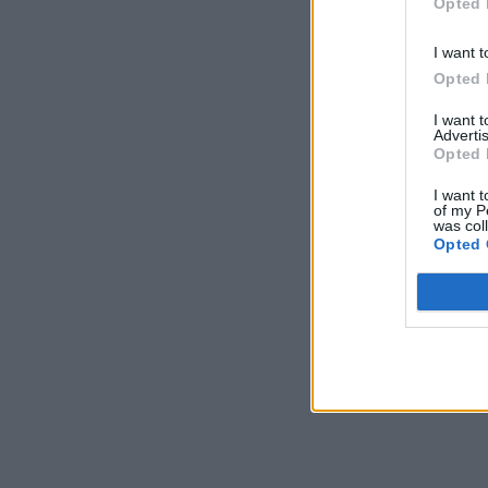
Opted 
I want t
Opted 
I want 
Advertis
Opted 
I want t
of my P
was col
Opted 