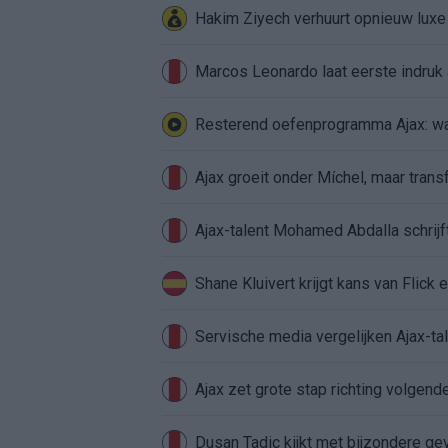
Hakim Ziyech verhuurt opnieuw lux
Marcos Leonardo laat eerste indruk a
Resterend oefenprogramma Ajax: waa
Ajax groeit onder Míchel, maar transf
Ajax-talent Mohamed Abdalla schrij
Shane Kluivert krijgt kans van Flick 
Servische media vergelijken Ajax-t
Ajax zet grote stap richting volgen
Dusan Tadic kijkt met bijzondere ge