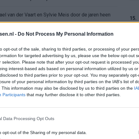
ael van der Vaart en Sylvie Meis door de jaren heen
15.
el voor Ajax en FC Twente in Europa
tsen.nl -
Do Not Process My Personal Information
 bondscoach: "Kampioen met Jong Ajax"
16.
to opt-out of the sale, sharing to third parties, or processing of your per
formation for targeted advertising by us, please use the below opt-out s
r selection. Please note that after your opt-out request is processed y
n schrijft geschiedenis met rode kaart in WK-finale
eing interest-based ads based on personal information utilized by us or
17.
disclosed to third parties prior to your opt-out. You may separately opt-
e League? Dit zijn de belangrijke data
losure of your personal information by third parties on the IAB’s list of
. This information may also be disclosed by us to third parties on the
IA
Participants
that may further disclose it to other third parties.
isie-terugkeer: NEC onderzoekt komst van Ajax-icoon
18.
l Data Processing Opt Outs
o opt-out of the Sharing of my personal data.
19.