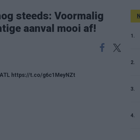
 nog steeds: Voormalig
N
htige aanval mooi af!
1.
2.
vATL https://t.co/g6c1MeyNZt
3.
4.