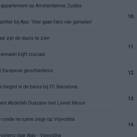
e appartement op Amsterdamse Zuidas
10.
chter bij Ajax: 'Hier gaan fans van genieten'
r zijn de duels te zien
11.
ermarkt blijft cruciaal
ft Europese geschiedenis
12.
en begint in de basis bij FC Barcelona
13.
alent Abdellah Ouazane met Lionel Messi
de ronde na ruime zege op Vojvodina
14.
voelens naar Ajax - Vojvodina