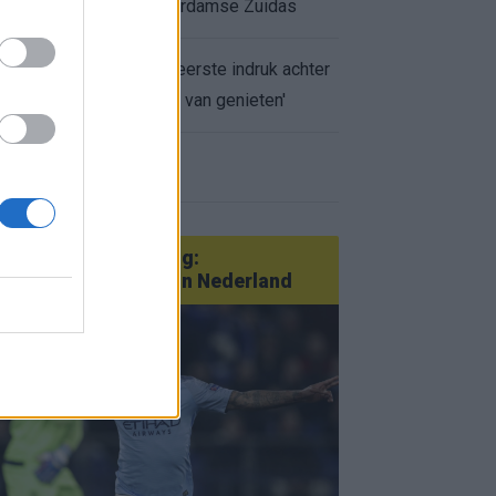
appartement op Amsterdamse Zuidas
Marcos Leonardo laat eerste indruk achter
bij Ajax: 'Hier gaan fans van genieten'
r nieuws
an Götze tot Sterling:
tatementtransfers in Nederland