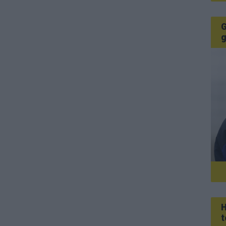
G
g
H
t