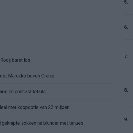
5.
6.
7.
Rooij barst los
kiest Marokko boven Oranje
8.
aris en contractdetails
rdeal met koopoptie van 22 miljoen
9.
 afgeknipte sokken na blunder met tenues