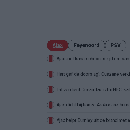
Ajax
Feyenoord
PSV
Ajax ziet kans schoon: strijd om Van 
Hart gaf de doorslag': Ouazane ver
Dit verdient Dusan Tadic bij NEC: sal
Ajax dicht bij komst Arokodare: huu
Ajax helpt Burnley uit de brand met