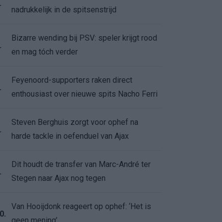
.
nadrukkelijk in de spitsenstrijd
Bizarre wending bij PSV: speler krijgt rood
.
en mag tóch verder
Feyenoord-supporters raken direct
.
enthousiast over nieuwe spits Nacho Ferri
Steven Berghuis zorgt voor ophef na
.
harde tackle in oefenduel van Ajax
Dit houdt de transfer van Marc-André ter
.
Stegen naar Ajax nog tegen
Van Hooijdonk reageert op ophef: ‘Het is
0.
geen mening’