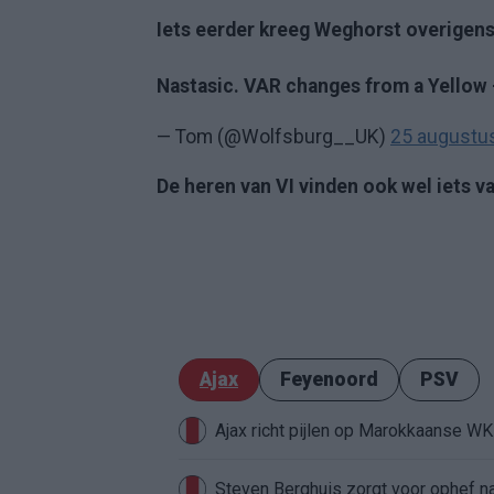
Iets eerder kreeg Weghorst overigen
Nastasic. VAR changes from a Yellow 
— Tom (@Wolfsburg__UK)
25 augustu
De heren van VI vinden ook wel iets v
Ajax
Feyenoord
PSV
Ajax richt pijlen op Marokkaanse W
Steven Berghuis zorgt voor ophef na