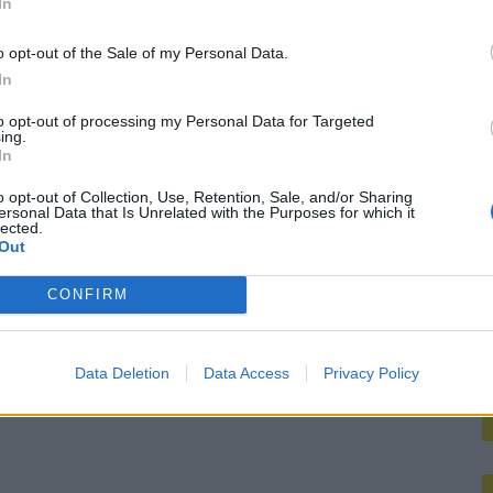
In
M
o opt-out of the Sale of my Personal Data.
mengt zich
In
to opt-out of processing my Personal Data for Targeted
ing.
In
o opt-out of Collection, Use, Retention, Sale, and/or Sharing
ersonal Data that Is Unrelated with the Purposes for which it
lected.
Out
CONFIRM
Data Deletion
Data Access
Privacy Policy