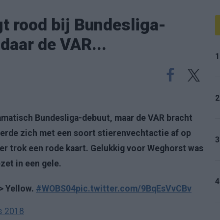
t rood bij Bundesliga-
 daar de VAR...
1
2
amatisch Bundesliga-debuut, maar de VAR bracht
eerde zich met een soort stierenvechtactie af op
3
ter trok een rode kaart. Gelukkig voor Weghorst was
zet in een gele.
4
> Yellow.
#WOBS04
pic.twitter.com/9BqEsVvCBv
s 2018