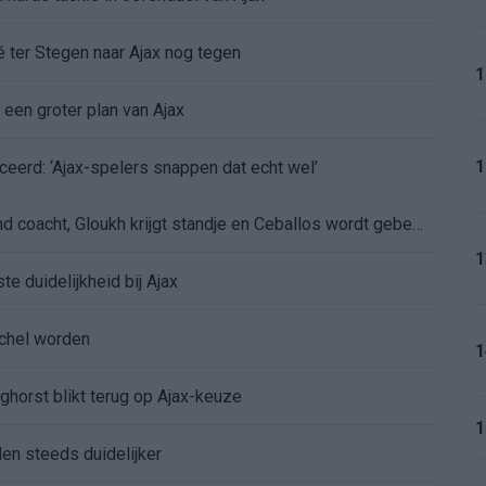
é ter Stegen naar Ajax nog tegen
1
 een groter plan van Ajax
1
ceerd: ‘Ajax-spelers snappen dat echt wel’
De eerste Míchel-dagen bij Ajax: Blind coacht, Gloukh krijgt standje en Ceballos wordt gebeld
1
e duidelijkheid bij Ajax
íchel worden
1
ghorst blikt terug op Ajax-keuze
1
den steeds duidelijker