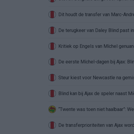
Dit houdt de transfer van Marc-Andr
De terugkeer van Daley Blind past in
Kritiek op Engels van Míchel genuan
Steur kiest voor Newcastle na gemist
Blind kan bij Ajax de speler naast M
“Twente was toen niet haalbaar”: We
De transferprioriteiten van Ajax wor