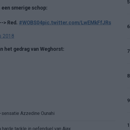
5
s een smerige schop:
--> Red.
#WOBS04
pic.twitter.com/LwEMkFfJRs
6
s 2018
an het gedrag van Weghorst:
7
8
9
K-sensatie Azzedine Ounahi
1
 harde tackle in oefenduel van Ajax