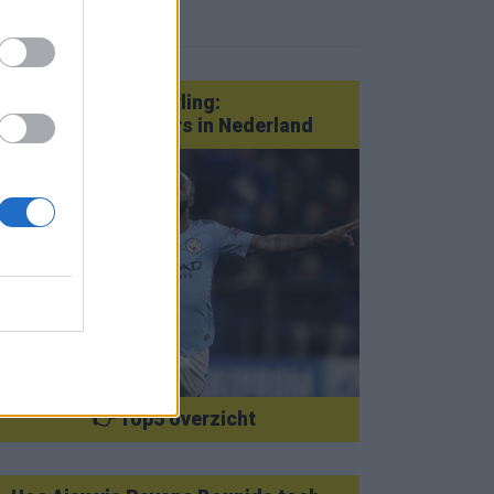
eer nieuws
Van Götze tot Sterling:
statementtransfers in Nederland
👉 Top5 overzicht