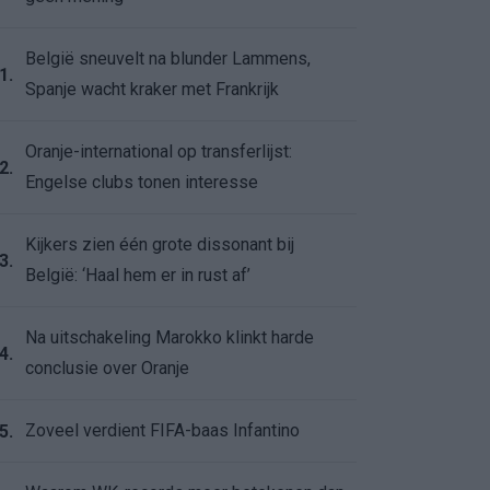
België sneuvelt na blunder Lammens,
1.
Spanje wacht kraker met Frankrijk
Oranje-international op transferlijst:
2.
Engelse clubs tonen interesse
Kijkers zien één grote dissonant bij
3.
België: ‘Haal hem er in rust af’
Na uitschakeling Marokko klinkt harde
4.
conclusie over Oranje
Zoveel verdient FIFA-baas Infantino
5.