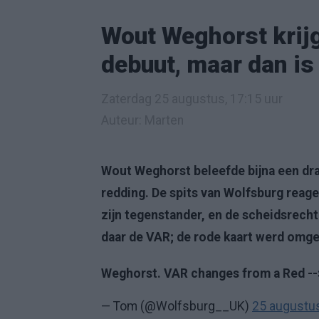
Wout Weghorst krijg
debuut, maar dan is
Zaterdag 25 augustus, 17:15 uur
Auteur: Marten
Wout Weghorst beleefde bijna een dr
redding. De spits van Wolfsburg reag
zijn tegenstander, en de scheidsrech
daar de VAR; de rode kaart werd omge
Weghorst. VAR changes from a Red --
— Tom (@Wolfsburg__UK)
25 augustu