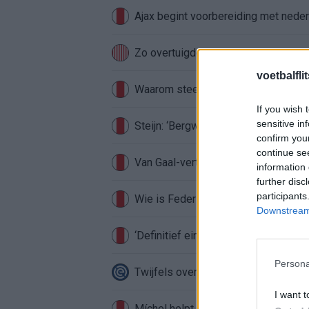
Ajax begint voorbereiding met nederl
Zo overtuigde PSV Sven Mijnans en 
voetbalfli
Waarom steeds meer sleutelfiguren 
If you wish 
sensitive in
Steijn: ‘Bergwijn was niet mijn eerst
confirm you
continue se
Van Gaal-vertrek markeert einde van
information 
further disc
participants
Wie is Federico Viñas, de Uruguayaa
Downstream 
‘Definitief einde verhaal voor Beuker 
Persona
Twijfels over Weghorst? Ten Hag ko
I want t
Míchel helpt Ajax aan topkeeper: ‘Ak