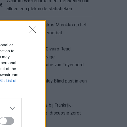
Waarom WK-records meer betekenen dan
6.
alleen een plek in de statistieken
Voor de Schilderswijk is Marokko op het
7.
WK meer dan alleen voetbal
sonal or
Afgewezen bod op Givairo Read
ection to
onderstreept de stevige
ou may
8.
 personal
onderhandelingspositie van Feyenoord
out of the
 downstream
B’s List of
De terugkeer van Daley Blind past in een
9.
groter plan van Ajax
Waarom de arbitrage bij Frankrijk -
0.
Marokko voor zoveel discussie zorgt