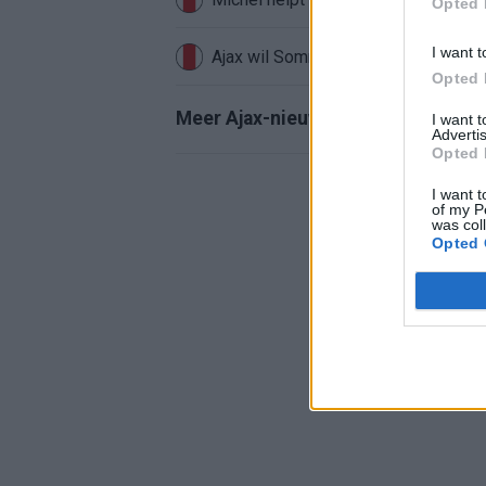
Opted 
I want t
Ajax wil Sommer, maar Club Brugge 
Opted 
Meer Ajax-nieuws
I want 
Advertis
Opted 
I want t
of my P
was col
Opted 