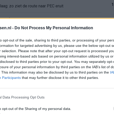
1
aag: zo ziet de route naar PEC eruit
bleef Ajax met lege handen achter
1
tsen.nl -
Do Not Process My Personal Information
Ajax verlaten
to opt-out of the sale, sharing to third parties, or processing of your per
formation for targeted advertising by us, please use the below opt-out s
e keus als Ajax-aanvoerder’
r selection. Please note that after your opt-out request is processed y
1
eing interest-based ads based on personal information utilized by us or
 bestuurlijke Ajax-fase
disclosed to third parties prior to your opt-out. You may separately opt-
losure of your personal information by third parties on the IAB’s list of
. This information may also be disclosed by us to third parties on the
IA
nse WK-spits op het lijstje van Ajax?
1
Participants
that may further disclose it to other third parties.
bij Ajax’
l Data Processing Opt Outs
2
mt met duidelijk antwoord
o opt-out of the Sharing of my personal data.
koord over Ter Stegen’