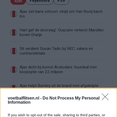
Ajax
Feyenoord
PSV
Ajax ziet kans schoon: strijd om Van Rooij barst
los
Hart gaf de doorslag': Ouazane verkiest Marokko
boven Oranje
Dit verdient Dusan Tadic bij NEC: salaris en
contractdetails
Ajax dicht bij komst Arokodare: huurdeal met
koopoptie van 22 miljoen
Ajax helpt Burnley uit de brand met afgeknipte
sokken na blunder met tenues
voetbalflitsen.nl -
Do Not Process My Personal
Information
Hakim Ziyech verhuurt opnieuw luxe
appartement op Amsterdamse Zuidas
If you wish to opt-out of the sale, sharing to third parties, or