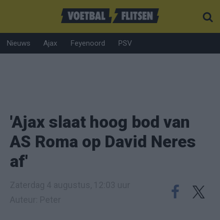
Nieuws
Ajax
Feyenoord
PSV
'Ajax slaat hoog bod van
AS Roma op David Neres
af'
Zaterdag 4 augustus, 12:03 uur
Auteur: Peter