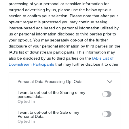
processing of your personal or sensitive information for
Marcos Leonardo laat eerste indruk achter bij
targeted advertising by us, please use the below opt-out
Ajax: 'Hier gaan fans van genieten'
section to confirm your selection. Please note that after your
opt-out request is processed you may continue seeing
Resterend oefenprogramma Ajax: waar zijn de
interest-based ads based on personal information utilized by
duels te zien
us or personal information disclosed to third parties prior to
your opt-out. You may separately opt-out of the further
disclosure of your personal information by third parties on the
Ajax groeit onder Míchel, maar transfermarkt
blijft cruciaal
IAB’s list of downstream participants. This information may
also be disclosed by us to third parties on the
IAB’s List of
Downstream Participants
that may further disclose it to other
Ajax-talent Mohamed Abdalla schrijft Europese
third parties.
geschiedenis
Personal Data Processing Opt Outs
Shane Kluivert krijgt kans van Flick en begint in
I want to opt-out of the Sharing of my
de basis bij FC Barcelona
personal data.
Opted In
Servische media vergelijken Ajax-talent Abdellah
I want to opt-out of the Sale of my
Ouazane met Lionel Messi
Personal Data.
Opted In
Ajax zet grote stap richting volgende ronde na