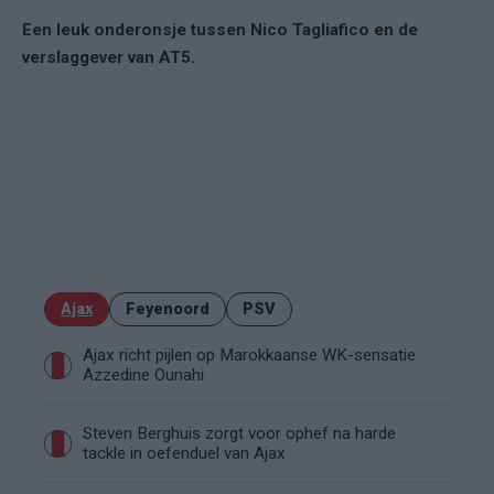
Een leuk onderonsje tussen Nico Tagliafico en de
verslaggever van AT5.
Ajax
Feyenoord
PSV
Ajax richt pijlen op Marokkaanse WK-sensatie
Azzedine Ounahi
Steven Berghuis zorgt voor ophef na harde
tackle in oefenduel van Ajax