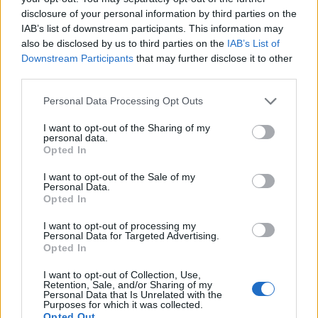
terug op Ajax-keuze
disclosure of your personal information by third parties on the
IAB’s list of downstream participants. This information may
also be disclosed by us to third parties on the
IAB’s List of
De transferprioriteiten van Ajax worden steeds
duidelijker
Downstream Participants
that may further disclose it to other
third parties.
Ajax begint voorbereiding met nederlaag: zo ziet
Personal Data Processing Opt Outs
de route naar PEC eruit
I want to opt-out of the Sharing of my
personal data.
Zo overtuigde PSV Sven Mijnans en bleef Ajax
Opted In
met lege handen achter
I want to opt-out of the Sale of my
Personal Data.
Waarom steeds meer sleutelfiguren Ajax
Opted In
verlaten
I want to opt-out of processing my
Personal Data for Targeted Advertising.
Steijn: ‘Bergwijn was niet mijn eerste keus als
Opted In
Ajax-aanvoerder’
I want to opt-out of Collection, Use,
Retention, Sale, and/or Sharing of my
Personal Data that Is Unrelated with the
Van Gaal-vertrek markeert einde van bestuurlijke
Purposes for which it was collected.
Ajax-fase
Opted Out