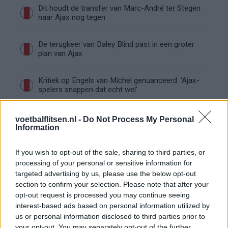
Dit houdt de transfer van Marc-André ter Stegen
naar Ajax nog tegen
De terugkeer van Daley Blind past in een groter
plan van Ajax
Kritiek op Engels van Míchel genuanceerd: ‘Ajax-
spelers snappen dat echt wel’
De eerste Míchel-dagen bij Ajax: Blind coacht,
voetbalflitsen.nl -
Do Not Process My Personal
Gloukh krijgt standje en Ceballos wordt gebeld
Information
Steur kiest voor Newcastle na gemiste
If you wish to opt-out of the sale, sharing to third parties, or
duidelijkheid bij Ajax
processing of your personal or sensitive information for
targeted advertising by us, please use the below opt-out
section to confirm your selection. Please note that after your
Blind kan bij Ajax de speler naast Míchel worden
opt-out request is processed you may continue seeing
interest-based ads based on personal information utilized by
us or personal information disclosed to third parties prior to
“Twente was toen niet haalbaar”: Weghorst blikt
your opt-out. You may separately opt-out of the further