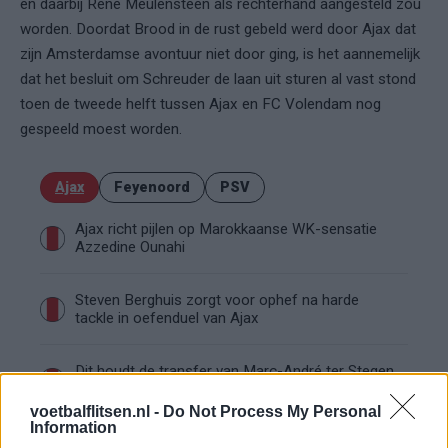
en daarbij René Meulensteen als rechterhand aangesteld zou
worden. Doordat Brood in de rust gebeld werd door Ajax dat
zijn Amsterdamse avontuur niet door ging, is het aannemelijk
dat het besluit om Schreuder de laan uit sturen al vast stond
toen de tweede helft tussen Ajax en FC Volendam nog
gespeeld moest worden.
Ajax
Feyenoord
PSV
Ajax richt pijlen op Marokkaanse WK-sensatie
Azzedine Ounahi
Steven Berghuis zorgt voor ophef na harde
tackle in oefenduel van Ajax
Dit houdt de transfer van Marc-André ter Stegen
naar Ajax nog tegen
voetbalflitsen.nl -
Do Not Process My Personal
Information
De terugkeer van Daley Blind past in een groter