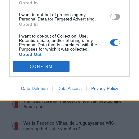
Opted In
Ajax begint voorbereiding met nederlaag: zo ziet
I want to opt-out of processing my
de route naar PEC eruit
Personal Data for Targeted Advertising.
Opted In
Zo overtuigde PSV Sven Mijnans en bleef Ajax
I want to opt-out of Collection, Use,
Retention, Sale, and/or Sharing of my
met lege handen achter
Personal Data that Is Unrelated with the
Purposes for which it was collected.
Opted Out
Waarom steeds meer sleutelfiguren Ajax
verlaten
CONFIRM
Steijn: ‘Bergwijn was niet mijn eerste keus als
Ajax-aanvoerder’
Data Deletion
Data Access
Privacy Policy
Van Gaal-vertrek markeert einde van bestuurlijke
Ajax-fase
Wie is Federico Viñas, de Uruguayaanse WK-
spits op het lijstje van Ajax?