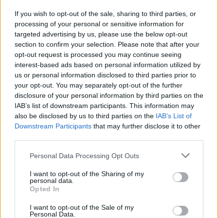
plan van Ajax
If you wish to opt-out of the sale, sharing to third parties, or
processing of your personal or sensitive information for
Kritiek op Engels van Míchel genuanceerd: ‘Ajax-
targeted advertising by us, please use the below opt-out
spelers snappen dat echt wel’
section to confirm your selection. Please note that after your
opt-out request is processed you may continue seeing
interest-based ads based on personal information utilized by
De eerste Míchel-dagen bij Ajax: Blind coacht,
Gloukh krijgt standje en Ceballos wordt gebeld
us or personal information disclosed to third parties prior to
your opt-out. You may separately opt-out of the further
disclosure of your personal information by third parties on the
Steur kiest voor Newcastle na gemiste
IAB’s list of downstream participants. This information may
duidelijkheid bij Ajax
also be disclosed by us to third parties on the
IAB’s List of
Downstream Participants
that may further disclose it to other
third parties.
Blind kan bij Ajax de speler naast Míchel worden
Personal Data Processing Opt Outs
“Twente was toen niet haalbaar”: Weghorst blikt
I want to opt-out of the Sharing of my
terug op Ajax-keuze
personal data.
Opted In
De transferprioriteiten van Ajax worden steeds
I want to opt-out of the Sale of my
duidelijker
Personal Data.