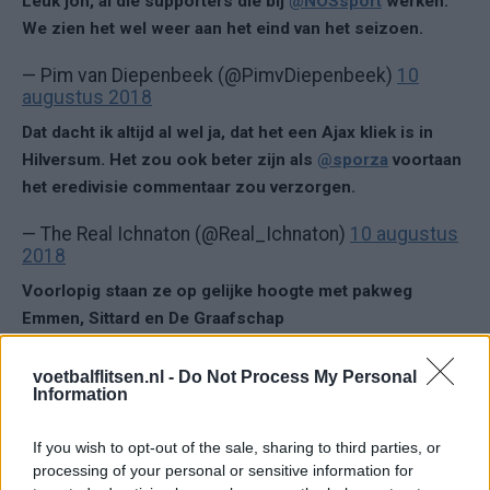
Leuk joh, al die supporters die bij
@NOSsport
werken.
We zien het wel weer aan het eind van het seizoen.
— Pim van Diepenbeek (@PimvDiepenbeek)
10
augustus 2018
Dat dacht ik altijd al wel ja, dat het een Ajax kliek is in
Hilversum. Het zou ook beter zijn als
@sporza
voortaan
het eredivisie commentaar zou verzorgen.
— The Real Ichnaton (@Real_Ichnaton)
10 augustus
2018
Voorlopig staan ze op gelijke hoogte met pakweg
Emmen, Sittard en De Graafschap
— geert kuiper (@kuimperia)
10 augustus 2018
voetbalflitsen.nl -
Do Not Process My Personal
Information
Ajax
Feyenoord
PSV
If you wish to opt-out of the sale, sharing to third parties, or
processing of your personal or sensitive information for
Ajax ziet kans schoon: strijd om Van Rooij barst