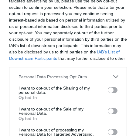
los
targeted advertising by us, please use the below opt-out
section to confirm your selection. Please note that after your
opt-out request is processed you may continue seeing
Hart gaf de doorslag': Ouazane verkiest Marokko
interest-based ads based on personal information utilized by
boven Oranje
us or personal information disclosed to third parties prior to
your opt-out. You may separately opt-out of the further
Dit verdient Dusan Tadic bij NEC: salaris en
disclosure of your personal information by third parties on the
contractdetails
IAB’s list of downstream participants. This information may
also be disclosed by us to third parties on the
IAB’s List of
Downstream Participants
that may further disclose it to other
Ajax dicht bij komst Arokodare: huurdeal met
third parties.
koopoptie van 22 miljoen
Personal Data Processing Opt Outs
Ajax helpt Burnley uit de brand met afgeknipte
sokken na blunder met tenues
I want to opt-out of the Sharing of my
personal data.
Opted In
Hakim Ziyech verhuurt opnieuw luxe
appartement op Amsterdamse Zuidas
I want to opt-out of the Sale of my
Personal Data.
Opted In
Marcos Leonardo laat eerste indruk achter bij
Ajax: 'Hier gaan fans van genieten'
I want to opt-out of processing my
Personal Data for Targeted Advertising.