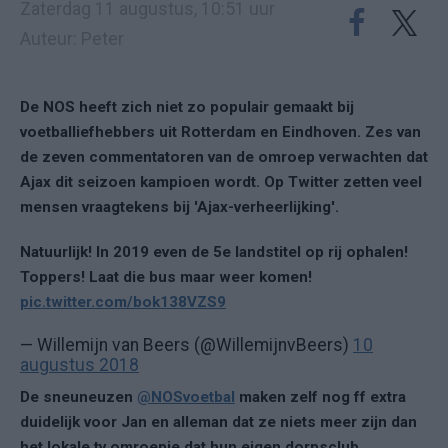
Zaterdag 11 augustus, 10:51 uur
Auteur: Peter
De NOS heeft zich niet zo populair gemaakt bij
voetballiefhebbers uit Rotterdam en Eindhoven. Zes van
de zeven commentatoren van de omroep verwachten dat
Ajax dit seizoen kampioen wordt. Op Twitter zetten veel
mensen vraagtekens bij 'Ajax-verheerlijking'.
Natuurlijk! In 2019 even de 5e landstitel op rij ophalen!
Toppers! Laat die bus maar weer komen!
pic.twitter.com/bok138VZS9
— Willemijn van Beers (@WillemijnvBeers)
10
augustus 2018
De sneuneuzen
@NOSvoetbal
maken zelf nog ff extra
duidelijk voor Jan en alleman dat ze niets meer zijn dan
het lokale tv omroepje dat hun eigen dorpsclub