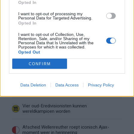
Opted In
schaamte voel ik nog altijd"
I want to opt-out of processing my
Personal Data for Targeted Advertising.
Calvin Stengs opnieuw vader: bijzonder nieuws in
Opted In
onzekere transferzomer
I want to opt-out of Collection, Use,
Retention, Sale, and/or Sharing of my
Zoë Livay raakt draad kwijt tijdens open dag
Personal Data that Is Unrelated with the
Purposes for which it was collected.
Feyenoord na storing met autocue
Opted Out
Wanneer is de loting voor de Champions
CONFIRM
League? PSV en Feyenoord weten dan hun
tegenstanders
Conference League-ophef: Hamrun
Data Deletion
Data Access
Privacy Policy
uitgeschakeld na omstreden strafschop zonder
VAR
Vier oud-Eredivisionisten kunnen
wereldkampioen worden
Afscheid Wellenreuther roept iconisch Ajax-
moment weer in herinnering