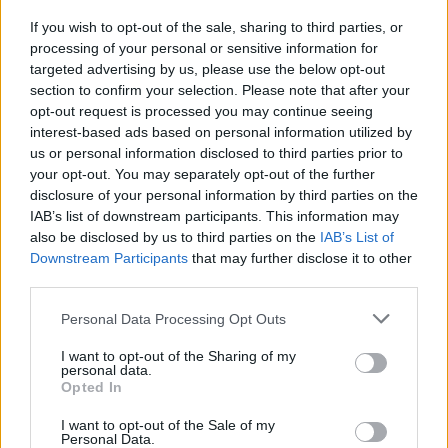
Feyenoord sluit voorbereiding bijna af: dit staat
If you wish to opt-out of the sale, sharing to third parties, or
er nog op het programma
processing of your personal or sensitive information for
targeted advertising by us, please use the below opt-out
section to confirm your selection. Please note that after your
Shaqueel van Persie ontkracht geruchten over
keuze voor Marokko
opt-out request is processed you may continue seeing
interest-based ads based on personal information utilized by
us or personal information disclosed to third parties prior to
Brengt Sporting Portugal Feyenoord in de
your opt-out. You may separately opt-out of the further
problemen rond Hadj Moussa?
disclosure of your personal information by third parties on the
IAB’s list of downstream participants. This information may
Van droomtransfer tot contractontbinding: het
also be disclosed by us to third parties on the
IAB’s List of
Feyenoord-verhaal van Calvin Stengs
Downstream Participants
that may further disclose it to other
third parties.
'Hij is weer gewoon mijn vader': Shaqueel
Personal Data Processing Opt Outs
openhartig over Robin van Persie
I want to opt-out of the Sharing of my
personal data.
Lille geeft niet op na afwijzing: komt er nieuw
Opted In
bod op Gjivai Zechiël?
I want to opt-out of the Sale of my
Personal Data.
Been blikt terug op historische afstraffing: "Die