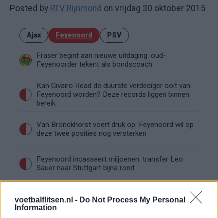
Posted by
RTV Rijnmond
on vrijdag 30 oktober 2015
Ajax
Feyenoord
PSV
Fraser begint aan nieuwe uitdaging: oud-
Feyenoorder tekent als bondscoach
Kan Givairo Read de duurste verdediger ooit van
Feyenoord worden? Deze records liggen binnen
bereik
Van Bronckhorst voert druk op: Feyenoord wil op
deze twee posities nog versterken
Feyenoord incasseert miljoenen: transfer Leo
Sauer naar Stuttgart bijna rond
Feyenoord zet deur open voor miljoenen: Ueda
voetbalflitsen.nl -
Do Not Process My Personal
en Hadj Moussa mogen vertrekken
Information