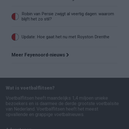
Robin van Persie zwijgt al veertig dagen: waarom
blijft het zo stil?
Update: Hoe gaat het nu met Royston Drenthe
Meer Feyenoord-nieuws
Wat is voetbalflitsen?
Voetbalflitsen heeft maandelijks 1,4 miljoen unieke
bezoekers en is daarmee de derde grootste voetbalsite
van Nederland. Voetbalflitsen heeft het meest
opvallende en grappige voetbalnieuws.