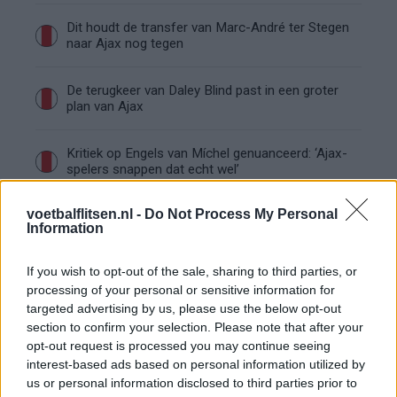
Dit houdt de transfer van Marc-André ter Stegen
naar Ajax nog tegen
De terugkeer van Daley Blind past in een groter
plan van Ajax
Kritiek op Engels van Míchel genuanceerd: ‘Ajax-
spelers snappen dat echt wel’
voetbalflitsen.nl -
Do Not Process My Personal
De eerste Míchel-dagen bij Ajax: Blind coacht,
Information
Gloukh krijgt standje en Ceballos wordt gebeld
If you wish to opt-out of the sale, sharing to third parties, or
Steur kiest voor Newcastle na gemiste
processing of your personal or sensitive information for
duidelijkheid bij Ajax
targeted advertising by us, please use the below opt-out
section to confirm your selection. Please note that after your
opt-out request is processed you may continue seeing
Blind kan bij Ajax de speler naast Míchel worden
interest-based ads based on personal information utilized by
us or personal information disclosed to third parties prior to