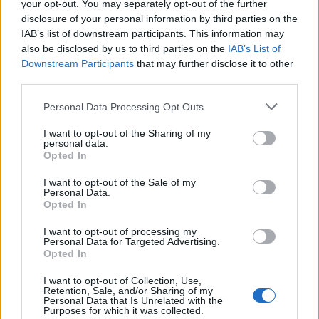
your opt-out. You may separately opt-out of the further
“Twente was toen niet haalbaar”: Weghorst blikt
terug op Ajax-keuze
disclosure of your personal information by third parties on the
IAB’s list of downstream participants. This information may
also be disclosed by us to third parties on the
IAB’s List of
De transferprioriteiten van Ajax worden steeds
Downstream Participants
that may further disclose it to other
duidelijker
third parties.
Ajax begint voorbereiding met nederlaag: zo ziet
Personal Data Processing Opt Outs
de route naar PEC eruit
I want to opt-out of the Sharing of my
personal data.
Opted In
Zo overtuigde PSV Sven Mijnans en bleef Ajax
met lege handen achter
I want to opt-out of the Sale of my
Personal Data.
Opted In
Waarom steeds meer sleutelfiguren Ajax
verlaten
I want to opt-out of processing my
Personal Data for Targeted Advertising.
Opted In
Steijn: ‘Bergwijn was niet mijn eerste keus als
Ajax-aanvoerder’
I want to opt-out of Collection, Use,
Retention, Sale, and/or Sharing of my
Personal Data that Is Unrelated with the
Van Gaal-vertrek markeert einde van bestuurlijke
Purposes for which it was collected.