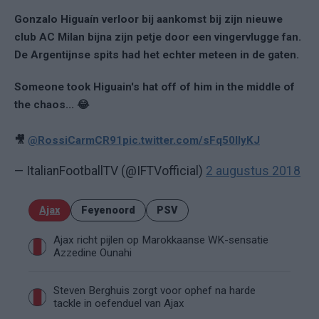
Gonzalo Higuaín verloor bij aankomst bij zijn nieuwe
club AC Milan bijna zijn petje door een vingervlugge fan.
De Argentijnse spits had het echter meteen in de gaten.
Someone took Higuain's hat off of him in the middle of
the chaos... 😂
🎥
@RossiCarmCR91
pic.twitter.com/sFq50llyKJ
— ItalianFootballTV (@IFTVofficial)
2 augustus 2018
Ajax
Feyenoord
PSV
Ajax richt pijlen op Marokkaanse WK-sensatie
Azzedine Ounahi
Steven Berghuis zorgt voor ophef na harde
tackle in oefenduel van Ajax