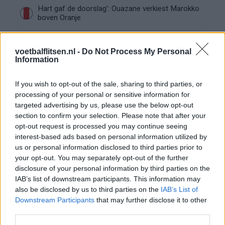
Hart gaf de doorslag': Ouazane verkiest Marokko
boven Oranje
Dit verdient Dusan Tadic bij NEC: salaris en
voetbalflitsen.nl -
Do Not Process My Personal
contractdetails
Information
Ajax dicht bij komst Arokodare: huurdeal met
If you wish to opt-out of the sale, sharing to third parties, or
koopoptie van 22 miljoen
processing of your personal or sensitive information for
targeted advertising by us, please use the below opt-out
Ajax helpt Burnley uit de brand met afgeknipte
section to confirm your selection. Please note that after your
sokken na blunder met tenues
opt-out request is processed you may continue seeing
interest-based ads based on personal information utilized by
us or personal information disclosed to third parties prior to
Hakim Ziyech verhuurt opnieuw luxe
your opt-out. You may separately opt-out of the further
appartement op Amsterdamse Zuidas
disclosure of your personal information by third parties on the
IAB’s list of downstream participants. This information may
Marcos Leonardo laat eerste indruk achter bij
also be disclosed by us to third parties on the
IAB’s List of
Ajax: 'Hier gaan fans van genieten'
Downstream Participants
that may further disclose it to other
third parties.
Resterend oefenprogramma Ajax: waar zijn de