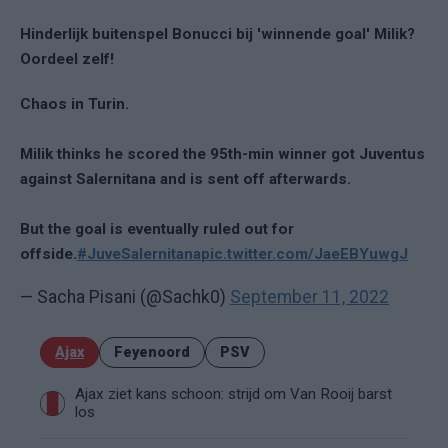
Hinderlijk buitenspel Bonucci bij 'winnende goal' Milik?
Oordeel zelf!
Chaos in Turin.
Milik thinks he scored the 95th-min winner got Juventus
against Salernitana and is sent off afterwards.
But the goal is eventually ruled out for
offside.
#JuveSalernitana
pic.twitter.com/JaeEBYuwgJ
— Sacha Pisani (@Sachk0)
September 11, 2022
Ajax
Feyenoord
PSV
Ajax ziet kans schoon: strijd om Van Rooij barst
los