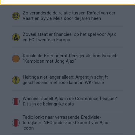
Zo veranderde de relatie tussen Rafael van der
Vaart en Sylvie Meis door de jaren heen
Zoveel staat er financieel op het spel voor Ajax
en FC Twente in Europa
Ronald de Boer noemt Reiziger als bondscoach:
"Kampioen met Jong Ajax"
Heitinga niet langer alleen: Argentijn schrijft
geschiedenis met rode kaart in WK-finale
Wanneer speelt Ajax in de Conference League?
Dit zijn de belangrijke data
Tadic lonkt naar verrassende Eredivisie-
terugkeer: NEC onderzoekt komst van Ajax-
icoon