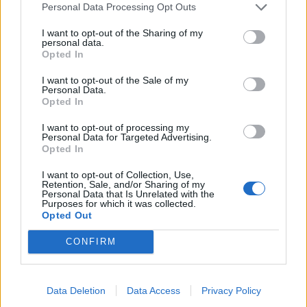
Personal Data Processing Opt Outs
duels te zien
I want to opt-out of the Sharing of my
personal data.
Ajax groeit onder Míchel, maar transfermarkt
Opted In
blijft cruciaal
I want to opt-out of the Sale of my
Personal Data.
Ajax-talent Mohamed Abdalla schrijft Europese
Opted In
geschiedenis
I want to opt-out of processing my
Personal Data for Targeted Advertising.
Shane Kluivert krijgt kans van Flick en begint in
Opted In
de basis bij FC Barcelona
I want to opt-out of Collection, Use,
Retention, Sale, and/or Sharing of my
Servische media vergelijken Ajax-talent Abdellah
Personal Data that Is Unrelated with the
Ouazane met Lionel Messi
Purposes for which it was collected.
Opted Out
Ajax zet grote stap richting volgende ronde na
CONFIRM
ruime zege op Vojvodina
Dusan Tadic kijkt met bijzondere gevoelens naar
Data Deletion
Data Access
Privacy Policy
Ajax - Vojvodina