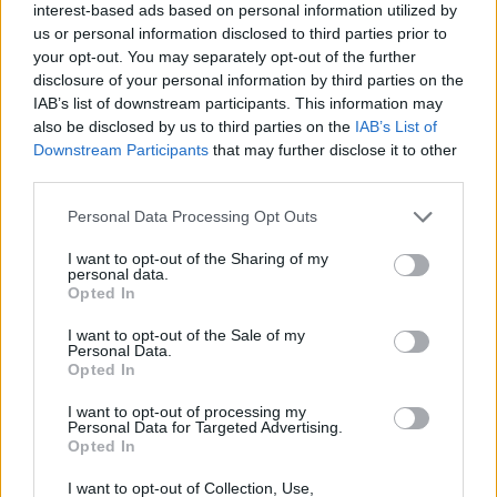
interest-based ads based on personal information utilized by
Givairo Read spreekt zich uit over Feyenoord-
us or personal information disclosed to third parties prior to
toekomst: 'Het kan nog alle kanten op'
your opt-out. You may separately opt-out of the further
disclosure of your personal information by third parties on the
IAB’s list of downstream participants. This information may
Feyenoord zoekt nieuwe nummer één na
also be disclosed by us to third parties on the
IAB’s List of
dreigend vertrek Wellenreuther
Downstream Participants
that may further disclose it to other
third parties.
Feyenoord doet voorstel aan beoogde nieuwe
eerste keeper
Personal Data Processing Opt Outs
I want to opt-out of the Sharing of my
Saoedische topclub maakt werk van Hadj
personal data.
Moussa: Feyenoord wacht op bod
Opted In
I want to opt-out of the Sale of my
Mats Deijl neemt definitief afscheid van
Personal Data.
Deventer: Feyenoorder zet woning te koop
Opted In
I want to opt-out of processing my
Van Beukering haalt hard uit na opmerkingen
Personal Data for Targeted Advertising.
over zijn gewicht
Opted In
I want to opt-out of Collection, Use,