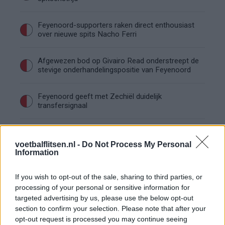
Feyenoord-supporters raken direct enthousiast
over nieuwe spits Nacho Ferri
Afgewezen bod op Givairo Read onderstreept de
stevige onderhandelingspositie van Feyenoord
Feyenoord geeft met Zechiël duidelijk
transfersignaal
Staf Van Bronckhorst rond: nu nog de selectie
voetbalflitsen.nl -
Do Not Process My Personal
Information
Feyenoord lost met nieuwe controleur direct
groot probleem van vorig seizoen op
If you wish to opt-out of the sale, sharing to third parties, or
processing of your personal or sensitive information for
targeted advertising by us, please use the below opt-out
Feyenoord begint voorbereiding overtuigend: zo
section to confirm your selection. Please note that after your
ziet de route naar de seizoensstart eruit
opt-out request is processed you may continue seeing