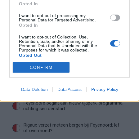
Opted In
Saoedische topclub maakt werk van Hadj
I want to opt-out of processing my
Personal Data for Targeted Advertising.
Moussa: Feyenoord wacht op bod
Opted In
Mats Deijl neemt definitief afscheid van
I want to opt-out of Collection, Use,
Retention, Sale, and/or Sharing of my
Deventer: Feyenoorder zet woning te koop
Personal Data that Is Unrelated with the
Purposes for which it was collected.
Opted Out
Van Beukering haalt hard uit na opmerkingen
over zijn gewicht
CONFIRM
Overzicht: Zo presteren de Feyenoord-spelers
op het WK 2026
Data Deletion
Data Access
Privacy Policy
Feyenoord begint aan nieuw tijdperk: programma
richting seizoenstart
Rigaux verzet meteen bergen bij Feyenoord: lef
of overmoed?