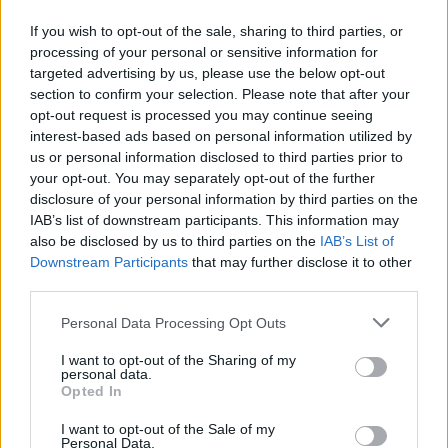
transfersignaal
If you wish to opt-out of the sale, sharing to third parties, or
processing of your personal or sensitive information for
targeted advertising by us, please use the below opt-out
Staf Van Bronckhorst rond: nu nog de selectie
section to confirm your selection. Please note that after your
opt-out request is processed you may continue seeing
interest-based ads based on personal information utilized by
Feyenoord lost met nieuwe controleur direct
us or personal information disclosed to third parties prior to
groot probleem van vorig seizoen op
your opt-out. You may separately opt-out of the further
disclosure of your personal information by third parties on the
Feyenoord begint voorbereiding overtuigend: zo
IAB’s list of downstream participants. This information may
ziet de route naar de seizoensstart eruit
also be disclosed by us to third parties on the
IAB’s List of
Downstream Participants
that may further disclose it to other
Givairo Read spreekt zich uit over Feyenoord-
third parties.
toekomst: 'Het kan nog alle kanten op'
Personal Data Processing Opt Outs
Feyenoord zoekt nieuwe nummer één na
I want to opt-out of the Sharing of my
dreigend vertrek Wellenreuther
personal data.
Opted In
Feyenoord doet voorstel aan beoogde nieuwe
I want to opt-out of the Sale of my
eerste keeper
Personal Data.