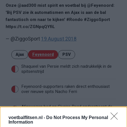
Onze @aad300 mist spirit en voetbal bij @Feyenoord:
'Bij PSV zie ik automatismen en Ajax is aan de bal
fantastisch om naar te kijken' #Rondo #ZiggoSport
https://t.co/ZGNpqQYfiL
— @ZiggoSport
19 August 2018
Ajax
Feyenoord
PSV
Shaqueel van Persie meldt zich nadrukkelijk in de
spitsenstrijd
Feyenoord-supporters raken direct enthousiast
over nieuwe spits Nacho Ferri
Afgewezen bod op Givairo Read onderstreept de
stevige onderhandelingspositie van Feyenoord
voetbalflitsen.nl -
Do Not Process My Personal
Information
Feyenoord geeft met Zechiël duidelijk