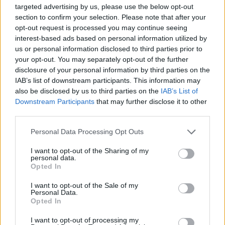
targeted advertising by us, please use the below opt-out
De eerste Míchel-dagen bij Ajax: Blind coacht,
section to confirm your selection. Please note that after your
Gloukh krijgt standje en Ceballos wordt gebeld
opt-out request is processed you may continue seeing
interest-based ads based on personal information utilized by
Steur kiest voor Newcastle na gemiste
us or personal information disclosed to third parties prior to
duidelijkheid bij Ajax
your opt-out. You may separately opt-out of the further
disclosure of your personal information by third parties on the
IAB’s list of downstream participants. This information may
Blind kan bij Ajax de speler naast Míchel worden
also be disclosed by us to third parties on the
IAB’s List of
Downstream Participants
that may further disclose it to other
third parties.
“Twente was toen niet haalbaar”: Weghorst blikt
terug op Ajax-keuze
Personal Data Processing Opt Outs
I want to opt-out of the Sharing of my
De transferprioriteiten van Ajax worden steeds
personal data.
duidelijker
Opted In
I want to opt-out of the Sale of my
Ajax begint voorbereiding met nederlaag: zo ziet
Personal Data.
de route naar PEC eruit
Opted In
I want to opt-out of processing my
Zo overtuigde PSV Sven Mijnans en bleef Ajax