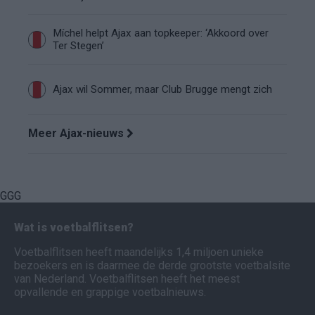
Míchel helpt Ajax aan topkeeper: ‘Akkoord over
Ter Stegen’
Ajax wil Sommer, maar Club Brugge mengt zich
Meer Ajax-nieuws
GGG
Wat is voetbalflitsen?
Voetbalflitsen heeft maandelijks 1,4 miljoen unieke
bezoekers en is daarmee de derde grootste voetbalsite
van Nederland. Voetbalflitsen heeft het meest
opvallende en grappige voetbalnieuws.