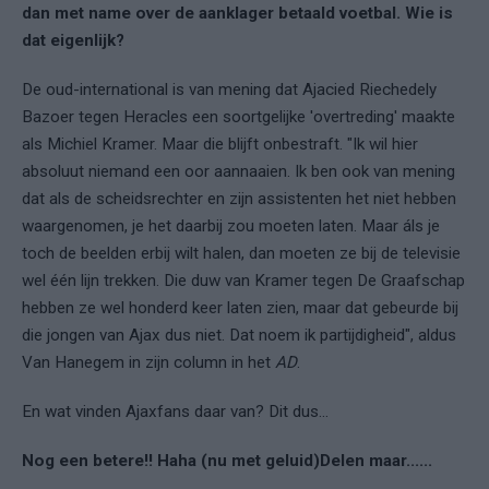
dan met name over de aanklager betaald voetbal. Wie is
dat eigenlijk?
De oud-international is van mening dat Ajacied Riechedely
Bazoer tegen Heracles een soortgelijke 'overtreding' maakte
als Michiel Kramer. Maar die blijft onbestraft. "Ik wil hier
absoluut niemand een oor aannaaien. Ik ben ook van mening
dat als de scheidsrechter en zijn assistenten het niet hebben
waargenomen, je het daarbij zou moeten laten. Maar áls je
toch de beelden erbij wilt halen, dan moeten ze bij de televisie
wel één lijn trekken. Die duw van Kramer tegen De Graafschap
hebben ze wel honderd keer laten zien, maar dat gebeurde bij
die jongen van Ajax dus niet. Dat noem ik partijdigheid", aldus
Van Hanegem in zijn column in het
AD
.
En wat vinden Ajaxfans daar van? Dit dus...
Nog een betere!! Haha (nu met geluid)Delen maar......