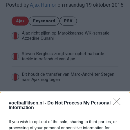
Posted by
Ajax Humor
on maandag 19 oktober 2015
Ajax
Feyenoord
PSV
Ajax richt pijlen op Marokkaanse WK-sensatie
Azzedine Ounahi
Steven Berghuis zorgt voor ophef na harde
tackle in oefenduel van Ajax
Dit houdt de transfer van Marc-André ter Stegen
naar Ajax nog tegen
De terugkeer van Daley Blind past in een groter
plan van Ajax
voetbalflitsen.nl -
Do Not Process My Personal
Information
Kritiek op Engels van Míchel genuanceerd: ‘Ajax-
spelers snappen dat echt wel’
If you wish to opt-out of the sale, sharing to third parties, or
processing of your personal or sensitive information for