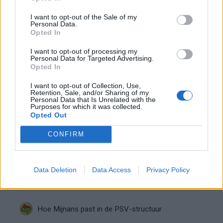
I want to opt-out of the Sale of my
Personal Data.
Opted In
I want to opt-out of processing my
Personal Data for Targeted Advertising.
Stand Eredivisie
Opted In
Stand Eredivisie, check
Teletekst pagina 818
I want to opt-out of Collection, Use,
Retention, Sale, and/or Sharing of my
Personal Data that Is Unrelated with the
Lees ook:
Purposes for which it was collected.
Elftal van de Week speelronde 6 met FC Twente, AZ
Opted Out
en Feyenoord
CONFIRM
Ajax
Feyenoord
PSV
Bizarre wending bij PSV: speler krijgt rood en
Data Deletion
Data Access
Privacy Policy
mag tóch verder
Hoe Mijnans past in de PSV-structuur