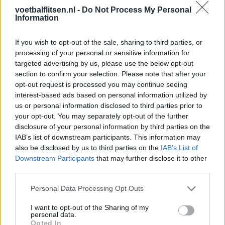
voetbalflitsen.nl -
Do Not Process My Personal
Information
If you wish to opt-out of the sale, sharing to third parties, or
processing of your personal or sensitive information for
targeted advertising by us, please use the below opt-out
stand eredivisie
section to confirm your selection. Please note that after your
opt-out request is processed you may continue seeing
Stand Eredivisie na speelronde 6
interest-based ads based on personal information utilized by
us or personal information disclosed to third parties prior to
Na speelronde 6 zien we enkele veranderingen in de ranglijst.
your opt-out. You may separately opt-out of the further
Zo is Feyenoord de top-5 binnen gekropen en staat PEC
disclosure of your personal information by third parties on the
IAB’s list of downstream participants. This information may
Zwolle op de zestiende plek. Daarnaast blijven Almere City en
also be disclosed by us to third parties on the
IAB’s List of
RKC stijf onderaan.
Downstream Participants
that may further disclose it to other
third parties.
Personal Data Processing Opt Outs
I want to opt-out of the Sharing of my
personal data.
Opted In