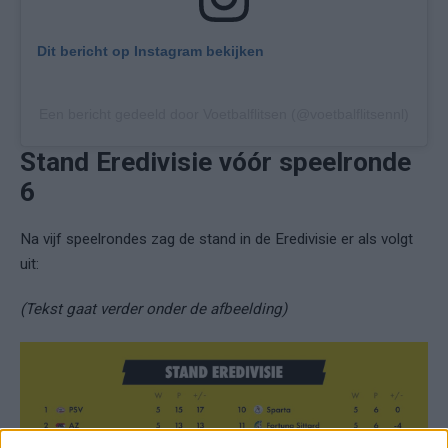
Dit bericht op Instagram bekijken
Een bericht gedeeld door Voetbalflitsen (@voetbalflitsennl)
Stand Eredivisie vóór speelronde
6
Na vijf speelrondes zag de stand in de Eredivisie er als volgt
uit:
(Tekst gaat verder onder de afbeelding)