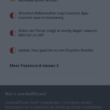
wereldkampioen worden
Afscheid Wellenreuther roept iconisch Ajax-
moment weer in herinnering
Robin van Persie zwijgt al veertig dagen: waarom
blijft het zo stil?
Update: Hoe gaat het nu met Royston Drenthe
Meer Feyenoord-nieuws
Wat is voetbalflitsen?
Voetbalflitsen heeft maandelijks 1,4 miljoen unieke
bezoekers en is daarmee de derde grootste voetbalsite