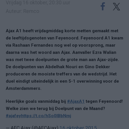
Vrijdag 16 oktober, 20:30 uur
Auteur: Remco
Ajax A1 heeft vrijdagmiddag korte metten gemaakt met
de leeftijdsgenoten van Feyenoord. Feyenoord A1 kwam
via Rashaan Fernandes nog wel op voorsprong, maar
daarna was het woord aan Ajax. Aanvaller Ezra Walian
was met twee doelpunten de grote man aan Ajax-zijde.
De doelpunten van Abdelhak Nouri en Gino Dekker
produceren de mooiste treffers van de wedstrijd. Het
duel eindigt uiteindelijk in een 5-1 overwinning voor de
Amsterdammers.
Heerlijke goals vanmiddag bij
#AjaxA1
tegen Feyenoord!
Welke zien we terug bij Doelpunt van de Maand?
#ajafey
https://t.co/hSo0lBbNmj
— AFC Ajax (@AFCAjax)
16 oktober 2015