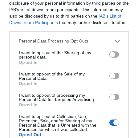
disclosure of your personal information by third parties on the
Feyenoord zet deur open voor miljoenen: Ueda
IAB’s list of downstream participants. This information may
en Hadj Moussa mogen vertrekken
also be disclosed by us to third parties on the
IAB’s List of
Downstream Participants
that may further disclose it to other
third parties.
Feyenoord sluit voorbereiding bijna af: dit staat
er nog op het programma
Personal Data Processing Opt Outs
Shaqueel van Persie ontkracht geruchten over
I want to opt-out of the Sharing of my
personal data.
keuze voor Marokko
Opted In
Brengt Sporting Portugal Feyenoord in de
I want to opt-out of the Sale of my
Personal Data.
problemen rond Hadj Moussa?
Opted In
I want to opt-out of processing my
Van droomtransfer tot contractontbinding: het
Personal Data for Targeted Advertising.
Feyenoord-verhaal van Calvin Stengs
Opted In
I want to opt-out of Collection, Use,
'Hij is weer gewoon mijn vader': Shaqueel
Retention, Sale, and/or Sharing of my
openhartig over Robin van Persie
Personal Data that Is Unrelated with the
Purposes for which it was collected.
Opted Out