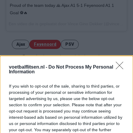
Proud of the team today 🙏 Ajax A1 5-1 Feyenoord A1 1
Goal ⚽️🔥
Een video die is geplaatst door Vince Gino Dekker (@vincegino) op
Ajax
Feyenoord
PSV
Fraser begint aan nieuwe uitdaging: oud-
Feyenoorder tekent als bondscoach
voetbalflitsen.nl -
Do Not Process My Personal
Information
Kan Givairo Read de duurste verdediger ooit van
Feyenoord worden? Deze records liggen binnen
bereik
If you wish to opt-out of the sale, sharing to third parties, or
processing of your personal or sensitive information for
targeted advertising by us, please use the below opt-out
Van Bronckhorst voert druk op: Feyenoord wil op
deze twee posities nog versterken
section to confirm your selection. Please note that after your
opt-out request is processed you may continue seeing
interest-based ads based on personal information utilized by
Feyenoord incasseert miljoenen: transfer Leo
us or personal information disclosed to third parties prior to
Sauer naar Stuttgart bijna rond
your opt-out. You may separately opt-out of the further