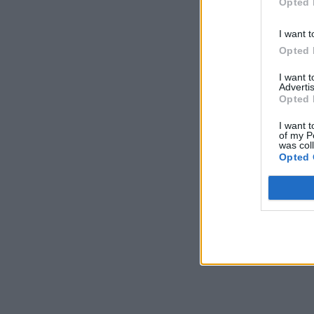
Opted 
I want t
Opted 
I want 
Advertis
Opted 
I want t
of my P
was col
Opted 