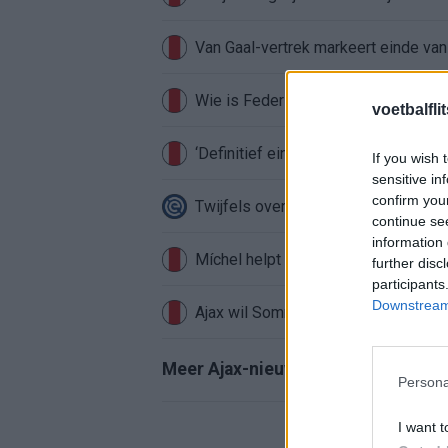
Van Gaal-vertrek markeert einde van
Wie is Federico Viñas, de Uruguayaa
voetbalfli
‘Definitief einde verhaal voor Beuker 
If you wish 
sensitive in
confirm you
Twijfels over Weghorst? Ten Hag ko
continue se
information 
Míchel helpt Ajax aan topkeeper: ‘Ak
further disc
participants
Downstream 
Ajax wil Sommer, maar Club Brugge 
Meer Ajax-nieuws
Persona
I want t