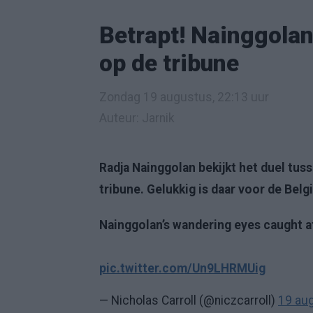
Betrapt! Nainggola
op de tribune
Zondag 19 augustus, 22:13 uur
Auteur: Jarnik
Radja Nainggolan bekijkt het duel tus
tribune. Gelukkig is daar voor de Bel
Nainggolan’s wandering eyes caught 
pic.twitter.com/Un9LHRMUig
— Nicholas Carroll (@niczcarroll)
19 au