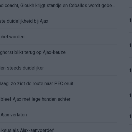
De eerste Míchel-dagen bij Ajax: Blind coacht, Gloukh krijgt standje en Ceballos wordt gebeld
1
e duidelijkheid bij Ajax
íchel worden
1
ghorst blikt terug op Ajax-keuze
den steeds duidelijker
1
aag: zo ziet de route naar PEC eruit
1
bleef Ajax met lege handen achter
Ajax verlaten
1
e keus als Ajax-aanvoerder’