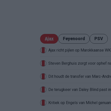
Ajax
Feyenoord
PSV
Ajax richt pijlen op Marokkaanse W
Steven Berghuis zorgt voor ophef na
Dit houdt de transfer van Marc-Andr
De terugkeer van Daley Blind past in
Kritiek op Engels van Míchel genuan