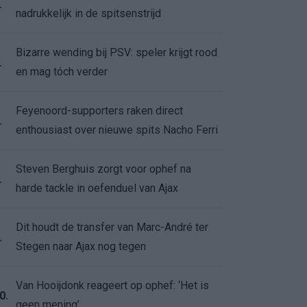
.
nadrukkelijk in de spitsenstrijd
Bizarre wending bij PSV: speler krijgt rood
.
en mag tóch verder
Feyenoord-supporters raken direct
.
enthousiast over nieuwe spits Nacho Ferri
Steven Berghuis zorgt voor ophef na
.
harde tackle in oefenduel van Ajax
Dit houdt de transfer van Marc-André ter
.
Stegen naar Ajax nog tegen
Van Hooijdonk reageert op ophef: ‘Het is
0.
geen mening’