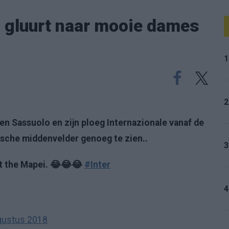
n gluurt naar mooie dames
1
2
sen Sassuolo en zijn ploeg Internazionale vanaf de
gische middenvelder genoeg te zien..
3
at the Mapei. 😂😂😂
#Inter
4
gustus 2018