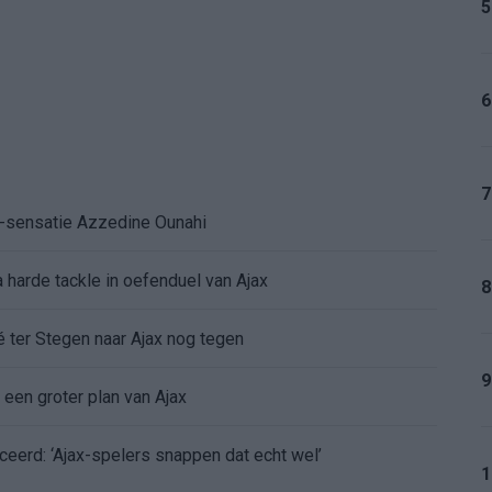
5
6
7
K-sensatie Azzedine Ounahi
 harde tackle in oefenduel van Ajax
8
é ter Stegen naar Ajax nog tegen
9
 een groter plan van Ajax
ceerd: ‘Ajax-spelers snappen dat echt wel’
1