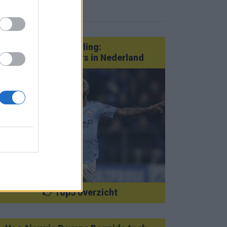
eer nieuws
Van Götze tot Sterling:
statementtransfers in Nederland
👉 Top5 overzicht