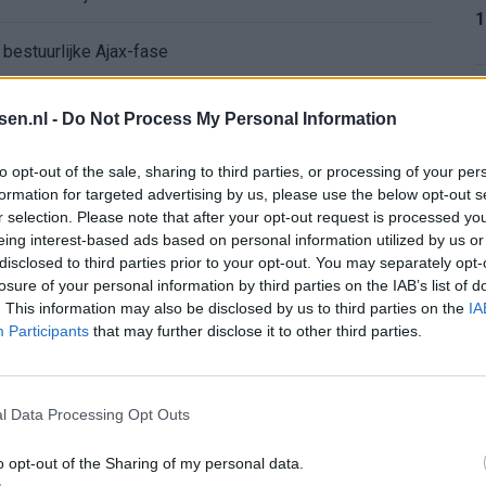
1
 bestuurlijke Ajax-fase
nse WK-spits op het lijstje van Ajax?
1
tsen.nl -
Do Not Process My Personal Information
bij Ajax’
to opt-out of the sale, sharing to third parties, or processing of your per
formation for targeted advertising by us, please use the below opt-out s
r selection. Please note that after your opt-out request is processed y
1
mt met duidelijk antwoord
eing interest-based ads based on personal information utilized by us or
disclosed to third parties prior to your opt-out. You may separately opt-
koord over Ter Stegen’
losure of your personal information by third parties on the IAB’s list of
. This information may also be disclosed by us to third parties on the
IA
1
Participants
that may further disclose it to other third parties.
mengt zich
l Data Processing Opt Outs
2
o opt-out of the Sharing of my personal data.