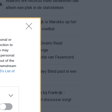
Waarom WK-records meer betekenen dan
6.
alleen een plek in de statistieken
Voor de Schilderswijk is Marokko op het
7.
WK meer dan alleen voetbal
sonal or
Afgewezen bod op Givairo Read
ection to
onderstreept de stevige
ou may
8.
 personal
onderhandelingspositie van Feyenoord
out of the
 downstream
B’s List of
De terugkeer van Daley Blind past in een
9.
groter plan van Ajax
Waarom de arbitrage bij Frankrijk -
0.
Marokko voor zoveel discussie zorgt