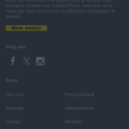
ander uw merk en/of campagne door te vertalen naar
relevante content voor Voetbalflitsen, waardoor we in
staat zijn zeer succesvolle en efficiënte campagnes te
draaien.
Meer weten?
Volg ons
Extra
Over ons
Privacy-beleid
Redactie
Samenwerken
Contact
Wedden