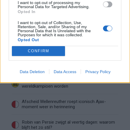
I want to opt-out of processing my
onzekere transferzomer
Personal Data for Targeted Advertising.
Opted In
Zoë Livay raakt draad kwijt tijdens open dag
I want to opt-out of Collection, Use,
Feyenoord na storing met autocue
Retention, Sale, and/or Sharing of my
Personal Data that Is Unrelated with the
Purposes for which it was collected.
Wanneer is de loting voor de Champions
Opted Out
League? PSV en Feyenoord weten dan hun
tegenstanders
CONFIRM
Conference League-ophef: Hamrun
uitgeschakeld na omstreden strafschop zonder
VAR
Data Deletion
Data Access
Privacy Policy
Vier oud-Eredivisionisten kunnen
wereldkampioen worden
Afscheid Wellenreuther roept iconisch Ajax-
moment weer in herinnering
Robin van Persie zwijgt al veertig dagen: waarom
blijft het zo stil?