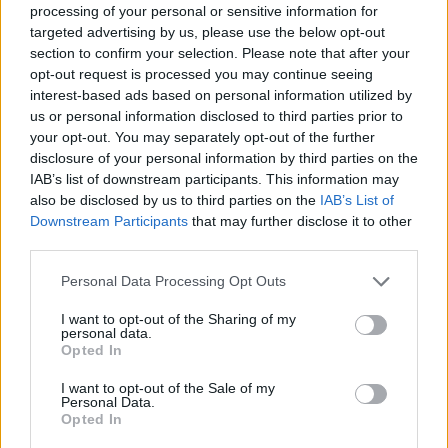
processing of your personal or sensitive information for
Shaqueel van Persie ontkracht geruchten over
targeted advertising by us, please use the below opt-out
keuze voor Marokko
section to confirm your selection. Please note that after your
opt-out request is processed you may continue seeing
Brengt Sporting Portugal Feyenoord in de
interest-based ads based on personal information utilized by
problemen rond Hadj Moussa?
us or personal information disclosed to third parties prior to
your opt-out. You may separately opt-out of the further
disclosure of your personal information by third parties on the
Van droomtransfer tot contractontbinding: het
Feyenoord-verhaal van Calvin Stengs
IAB’s list of downstream participants. This information may
also be disclosed by us to third parties on the
IAB’s List of
Downstream Participants
that may further disclose it to other
'Hij is weer gewoon mijn vader': Shaqueel
third parties.
openhartig over Robin van Persie
Personal Data Processing Opt Outs
Lille geeft niet op na afwijzing: komt er nieuw
bod op Gjivai Zechiël?
I want to opt-out of the Sharing of my
personal data.
Opted In
Been blikt terug op historische afstraffing: "Die
I want to opt-out of the Sale of my
schaamte voel ik nog altijd"
Personal Data.
Opted In
Calvin Stengs opnieuw vader: bijzonder nieuws in