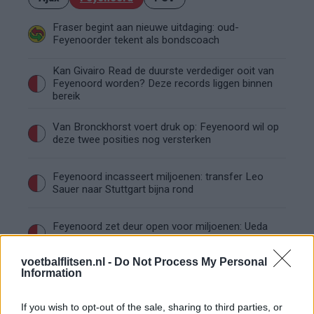
Fraser begint aan nieuwe uitdaging: oud-
Feyenoorder tekent als bondscoach
Kan Givairo Read de duurste verdediger ooit van
Feyenoord worden? Deze records liggen binnen
bereik
Van Bronckhorst voert druk op: Feyenoord wil op
deze twee posities nog versterken
Feyenoord incasseert miljoenen: transfer Leo
Sauer naar Stuttgart bijna rond
Feyenoord zet deur open voor miljoenen: Ueda
en Hadj Moussa mogen vertrekken
voetbalflitsen.nl -
Do Not Process My Personal
Information
Feyenoord sluit voorbereiding bijna af: dit staat
er nog op het programma
If you wish to opt-out of the sale, sharing to third parties, or