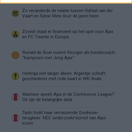
Zo veranderde de relatie tussen Rafael van der
Vaart en Sylvie Meis door de jaren heen
Zoveel staat er financieel op het spel voor Ajax
en FC Twente in Europa
Ronald de Boer noemt Reiziger als bondscoach:
"Kampioen met Jong Ajax"
Heitinga niet langer alleen: Argentijn schrijft
geschiedenis met rode kaart in WK-finale
Wanneer speelt Ajax in de Conference League?
Dit zijn de belangrijke data
Tadic lonkt naar verrassende Eredivisie-
terugkeer: NEC onderzoekt komst van Ajax-
icoon