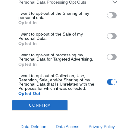
duels te zien
Personal Data Processing Opt Outs
I want to opt-out of the Sharing of my
Ajax groeit onder Míchel, maar transfermarkt
personal data.
Opted In
blijft cruciaal
I want to opt-out of the Sale of my
Personal Data.
Ajax-talent Mohamed Abdalla schrijft Europese
Opted In
geschiedenis
I want to opt-out of processing my
Personal Data for Targeted Advertising.
Shane Kluivert krijgt kans van Flick en begint in
Opted In
de basis bij FC Barcelona
I want to opt-out of Collection, Use,
Retention, Sale, and/or Sharing of my
Servische media vergelijken Ajax-talent Abdellah
Personal Data that Is Unrelated with the
Ouazane met Lionel Messi
Purposes for which it was collected.
Opted Out
Ajax zet grote stap richting volgende ronde na
CONFIRM
ruime zege op Vojvodina
Dusan Tadic kijkt met bijzondere gevoelens naar
Data Deletion
Data Access
Privacy Policy
Ajax - Vojvodina