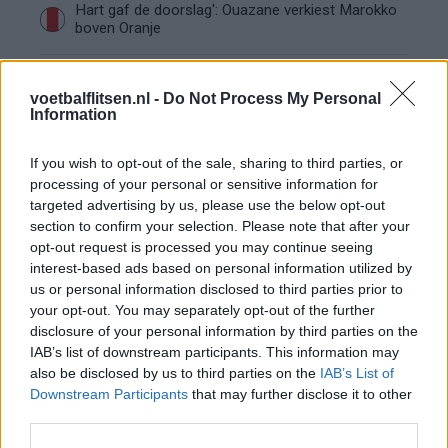
Hart gaf de doorslag': Ouazane verkiest Marokko
boven Oranje
Dit verdient Dusan Tadic bij NEC: salaris en
voetbalflitsen.nl -
contractdetails
Do Not Process My Personal
Information
Ajax dicht bij komst Arokodare: huurdeal met
If you wish to opt-out of the sale, sharing to third parties, or
koopoptie van 22 miljoen
processing of your personal or sensitive information for
targeted advertising by us, please use the below opt-out
Ajax helpt Burnley uit de brand met afgeknipte
section to confirm your selection. Please note that after your
sokken na blunder met tenues
opt-out request is processed you may continue seeing
interest-based ads based on personal information utilized by
us or personal information disclosed to third parties prior to
Hakim Ziyech verhuurt opnieuw luxe
your opt-out. You may separately opt-out of the further
appartement op Amsterdamse Zuidas
disclosure of your personal information by third parties on the
IAB’s list of downstream participants. This information may
Marcos Leonardo laat eerste indruk achter bij
also be disclosed by us to third parties on the
IAB’s List of
Ajax: 'Hier gaan fans van genieten'
Downstream Participants
that may further disclose it to other
third parties.
Resterend oefenprogramma Ajax: waar zijn de