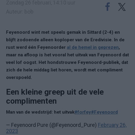
Zondag 26 februari, 14:10 uur
Auteur: bob
Feyenoord wint met speels gemak in Sittard (2-4) en
blijft zodoende alleen koploper van de Eredivisie. In de
rust werd één Feyenoorder
al de hemel in geprezen
,
maar na afloop is het vooral het uitvak van Feyenoord dat
veel lof oogst. Het hondstrouwe Feyenoord-publiek, dat
zich de hele middag liet horen, wordt met compliment
overspoeld.
Een kleine greep uit de vele
complimenten
Man van de wedstrijd: het uitvak
#forfey
#Feyenoord
— Feyenoord Pure (@Feyenoord_Pure)
February 26,
2023