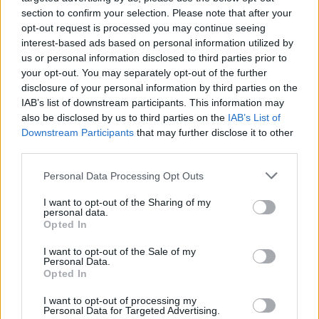
section to confirm your selection. Please note that after your
opt-out request is processed you may continue seeing
Ajax
Feyenoord
PSV
interest-based ads based on personal information utilized by
us or personal information disclosed to third parties prior to
Shaqueel van Persie meldt zich nadrukkelijk in de
spitsenstrijd
your opt-out. You may separately opt-out of the further
disclosure of your personal information by third parties on the
IAB’s list of downstream participants. This information may
Feyenoord-supporters raken direct enthousiast
also be disclosed by us to third parties on the
IAB’s List of
over nieuwe spits Nacho Ferri
Downstream Participants
that may further disclose it to other
third parties.
Afgewezen bod op Givairo Read onderstreept de
stevige onderhandelingspositie van Feyenoord
Personal Data Processing Opt Outs
I want to opt-out of the Sharing of my
Feyenoord geeft met Zechiël duidelijk
personal data.
transfersignaal
Opted In
I want to opt-out of the Sale of my
Personal Data.
Staf Van Bronckhorst rond: nu nog de selectie
Opted In
I want to opt-out of processing my
Personal Data for Targeted Advertising.
Feyenoord lost met nieuwe controleur direct