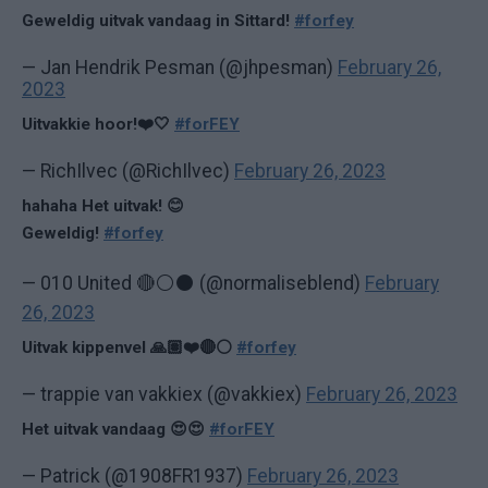
Geweldig uitvak vandaag in Sittard!
#forfey
— Jan Hendrik Pesman (@jhpesman)
February 26,
2023
Uitvakkie hoor!❤️🤍
#forFEY
— RichIlvec (@RichIlvec)
February 26, 2023
hahaha Het uitvak! 😊
Geweldig!
#forfey
— 010 United 🔴⚪⚫ (@normaliseblend)
February
26, 2023
Uitvak kippenvel 🙏🏽❤️🔴⚪️
#forfey
— trappie van vakkiex (@vakkiex)
February 26, 2023
Het uitvak vandaag 😍😍
#forFEY
— Patrick (@1908FR1937)
February 26, 2023