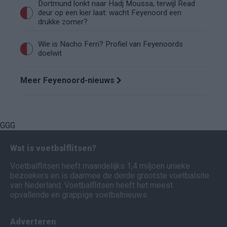
Dortmund lonkt naar Hadj Moussa, terwijl Read
deur op een kier laat: wacht Feyenoord een
drukke zomer?
Wie is Nacho Ferri? Profiel van Feyenoords
doelwit
Meer Feyenoord-nieuws
GGG
Wat is voetbalflitsen?
Voetbalflitsen heeft maandelijks 1,4 miljoen unieke
bezoekers en is daarmee de derde grootste voetbalsite
van Nederland. Voetbalflitsen heeft het meest
opvallende en grappige voetbalnieuws.
Adverteren