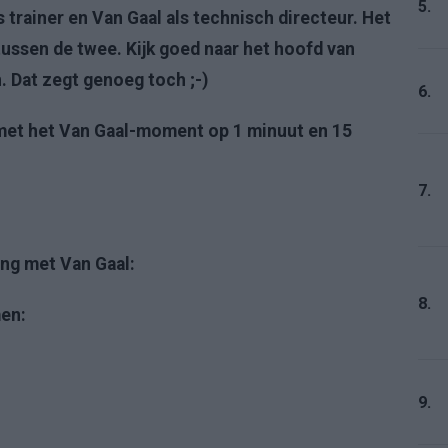
5.
trainer en Van Gaal als technisch directeur. Het
ssen de twee. Kijk goed naar het hoofd van
. Dat zegt genoeg toch ;-)
6.
met het Van Gaal-moment op 1 minuut en 15
7.
ng met Van Gaal:
8.
men:
9.