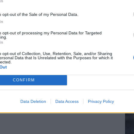
In
 bondscoach: "Kampioen met Jong Ajax"
o opt-out of the Sale of my Personal Data.
In
20.
n schrijft geschiedenis met rode kaart in WK-finale
to opt-out of processing my Personal Data for Targeted
ing.
In
e League? Dit zijn de belangrijke data
Mee
o opt-out of Collection, Use, Retention, Sale, and/or Sharing
ersonal Data that Is Unrelated with the Purposes for which it
isie-terugkeer: NEC onderzoekt komst van Ajax-icoon
lected.
Out
V
s
CONFIRM
Data Deletion
Data Access
Privacy Policy