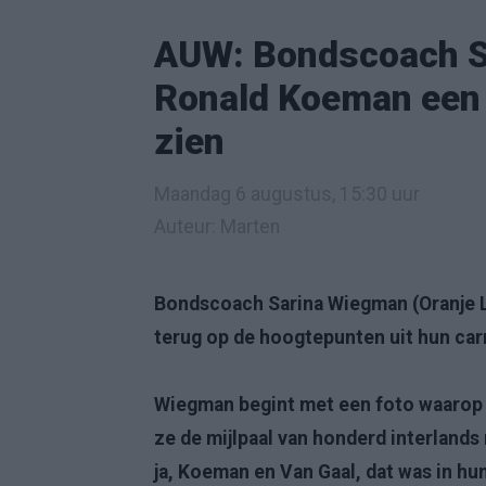
AUW: Bondscoach S
Ronald Koeman een 
zien
Maandag 6 augustus, 15:30 uur
Auteur: Marten
Bondscoach Sarina Wiegman (Oranje 
terug op de hoogtepunten uit hun car
Wiegman begint met een foto waarop z
ze de mijlpaal van honderd interland
ja, Koeman en Van Gaal, dat was in hu