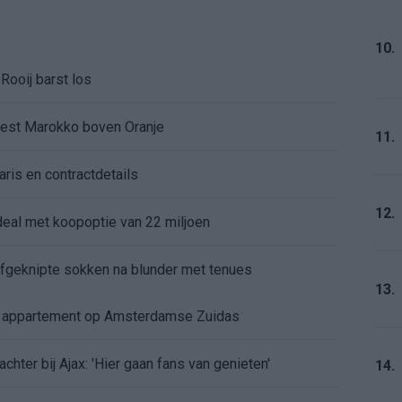
10.
Rooij barst los
kiest Marokko boven Oranje
11.
aris en contractdetails
12.
rdeal met koopoptie van 22 miljoen
 afgeknipte sokken na blunder met tenues
13.
e appartement op Amsterdamse Zuidas
chter bij Ajax: 'Hier gaan fans van genieten'
14.