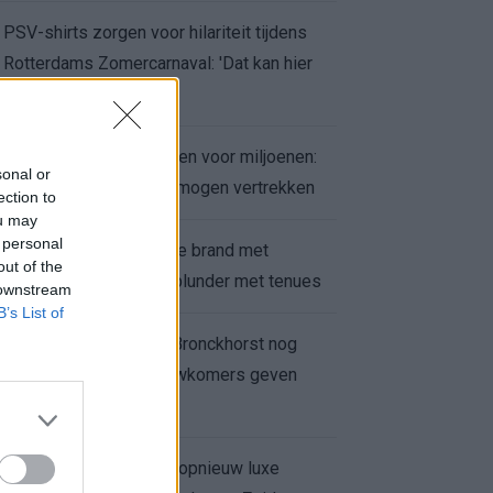
PSV-shirts zorgen voor hilariteit tijdens
Rotterdams Zomercarnaval: 'Dat kan hier
niet'
Feyenoord zet deur open voor miljoenen:
sonal or
Ueda en Hadj Moussa mogen vertrekken
ection to
ou may
 personal
Ajax helpt Burnley uit de brand met
out of the
afgeknipte sokken na blunder met tenues
 downstream
B’s List of
Feyenoord onder Van Bronckhorst nog
altijd ongeslagen: nieuwkomers geven
hoop
Hakim Ziyech verhuurt opnieuw luxe