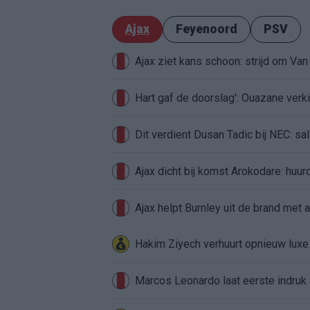
Ajax
Feyenoord
PSV
Ajax ziet kans schoon: strijd om Van 
Hart gaf de doorslag': Ouazane ver
Dit verdient Dusan Tadic bij NEC: sal
Ajax dicht bij komst Arokodare: huu
Ajax helpt Burnley uit de brand met
Hakim Ziyech verhuurt opnieuw lux
Marcos Leonardo laat eerste indruk a