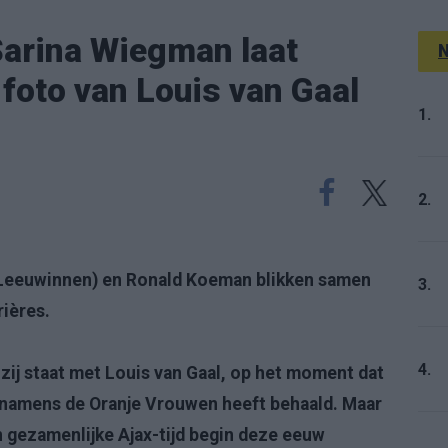
arina Wiegman laat
N
foto van Louis van Gaal
1.
2.
Leeuwinnen) en Ronald Koeman blikken samen
3.
rières.
4.
ij staat met Louis van Gaal, op het moment dat
s namens de Oranje Vrouwen heeft behaald. Maar
n gezamenlijke Ajax-tijd begin deze eeuw