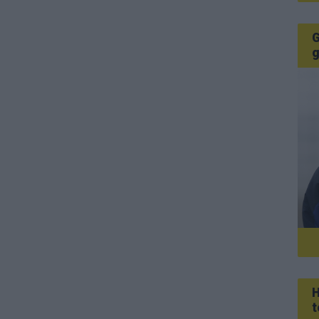
G
g
H
t