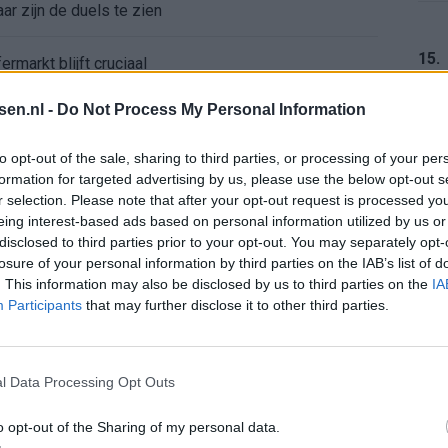
r zijn de duels te zien
15.
ermarkt blijft cruciaal
tsen.nl -
Do Not Process My Personal Information
ft Europese geschiedenis
16.
to opt-out of the sale, sharing to third parties, or processing of your per
en begint in de basis bij FC Barcelona
formation for targeted advertising by us, please use the below opt-out s
r selection. Please note that after your opt-out request is processed y
alent Abdellah Ouazane met Lionel Messi
eing interest-based ads based on personal information utilized by us or
17.
disclosed to third parties prior to your opt-out. You may separately opt-
losure of your personal information by third parties on the IAB’s list of
de ronde na ruime zege op Vojvodina
. This information may also be disclosed by us to third parties on the
IA
Participants
that may further disclose it to other third parties.
voelens naar Ajax - Vojvodina
18.
ael van der Vaart en Sylvie Meis door de jaren heen
l Data Processing Opt Outs
o opt-out of the Sharing of my personal data.
el voor Ajax en FC Twente in Europa
19.