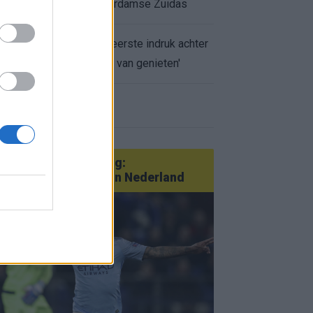
appartement op Amsterdamse Zuidas
Marcos Leonardo laat eerste indruk achter
bij Ajax: 'Hier gaan fans van genieten'
r nieuws
an Götze tot Sterling:
tatementtransfers in Nederland