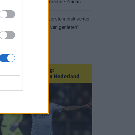
appartement op Amsterdamse Zuidas
Marcos Leonardo laat eerste indruk achter
bij Ajax: 'Hier gaan fans van genieten'
r nieuws
an Götze tot Sterling:
tatementtransfers in Nederland