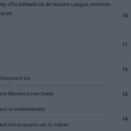
 play-offs behaald via de Nations League, mochten
iceren.
10.
11.
12.
Rooij barst los
kiest Marokko boven Oranje
13.
aris en contractdetails
14.
rdeal met koopoptie van 22 miljoen