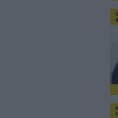
G
g
H
t