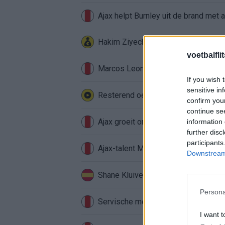
Ajax helpt Burnley uit de brand met
Hakim Ziyech verhuurt opnieuw lux
voetbalfli
Marcos Leonardo laat eerste indruk a
If you wish 
sensitive in
Resterend oefenprogramma Ajax: waa
confirm you
continue se
Ajax groeit onder Míchel, maar transf
information 
further disc
participants
Ajax-talent Mohamed Abdalla schrij
Downstream 
Shane Kluivert krijgt kans van Flick 
Persona
Servische media vergelijken Ajax-t
I want t