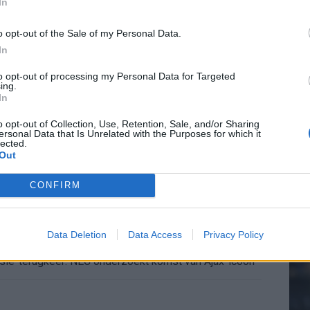
In
de ronde na ruime zege op Vojvodina
o opt-out of the Sale of my Personal Data.
voelens naar Ajax - Vojvodina
In
20.
to opt-out of processing my Personal Data for Targeted
ael van der Vaart en Sylvie Meis door de jaren heen
ing.
In
Mee
el voor Ajax en FC Twente in Europa
o opt-out of Collection, Use, Retention, Sale, and/or Sharing
ersonal Data that Is Unrelated with the Purposes for which it
lected.
 bondscoach: "Kampioen met Jong Ajax"
Out
V
s
CONFIRM
n schrijft geschiedenis met rode kaart in WK-finale
e League? Dit zijn de belangrijke data
Data Deletion
Data Access
Privacy Policy
isie-terugkeer: NEC onderzoekt komst van Ajax-icoon