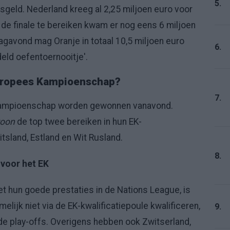
5.
sgeld. Nederland kreeg al 2,25 miljoen euro voor
 de finale te bereiken kwam er nog eens 6 miljoen
ondagavond mag Oranje in totaal 10,5 miljoen euro
6.
deld oefentoernooitje'.
Europees Kampioenschap?
7.
 Kampioenschap worden gewonnen vanavond.
oon
de top twee bereiken in hun EK-
itsland, Estland en Wit Rusland.
8.
 voor het EK
t hun goede prestaties in de Nations League, is
lijk niet via de EK-kwalificatiepoule kwalificeren,
9.
 de play-offs. Overigens hebben ook Zwitserland,