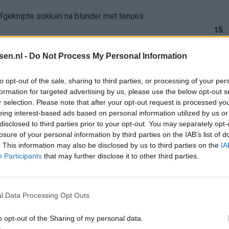
 afgeknipte sokken na blunder met tenues
15.
e appartement op Amsterdamse Zuidas
tsen.nl -
Do Not Process My Personal Information
chter bij Ajax: 'Hier gaan fans van genieten'
16.
to opt-out of the sale, sharing to third parties, or processing of your per
formation for targeted advertising by us, please use the below opt-out s
r zijn de duels te zien
r selection. Please note that after your opt-out request is processed y
eing interest-based ads based on personal information utilized by us or
ermarkt blijft cruciaal
17.
disclosed to third parties prior to your opt-out. You may separately opt-
losure of your personal information by third parties on the IAB’s list of
. This information may also be disclosed by us to third parties on the
IA
ft Europese geschiedenis
Participants
that may further disclose it to other third parties.
18.
en begint in de basis bij FC Barcelona
l Data Processing Opt Outs
alent Abdellah Ouazane met Lionel Messi
o opt-out of the Sharing of my personal data.
19.