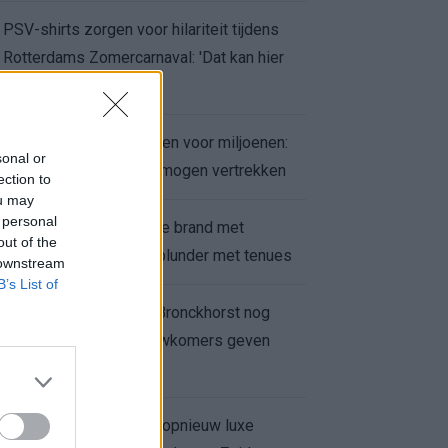
PSV-shirts zorgen voor hilariteit tijdens
Rotterdams Zomercarnaval: 'Dat kan hier
niet'
Feyenoord zet deur open voor miljoenen:
sonal or
Ueda en Hadj Moussa mogen vertrekken
ection to
ou may
 personal
Ajax helpt Burnley uit de brand met
out of the
afgeknipte sokken na blunder met tenues
 downstream
B’s List of
Feyenoord onder Van Bronckhorst nog
altijd ongeslagen: nieuwkomers geven
hoop
Hakim Ziyech verhuurt opnieuw luxe