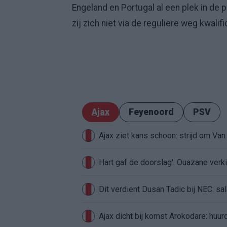
Engeland en Portugal al een plek in de
zij zich niet via de reguliere weg kwalif
Ajax
Feyenoord
PSV
Ajax ziet kans schoon: strijd om Van 
Hart gaf de doorslag': Ouazane ver
Dit verdient Dusan Tadic bij NEC: sal
Ajax dicht bij komst Arokodare: huu