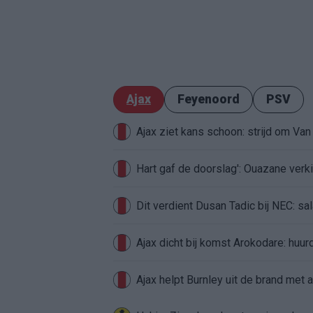
Ajax
Feyenoord
PSV
Ajax ziet kans schoon: strijd om Van 
Hart gaf de doorslag': Ouazane ver
Dit verdient Dusan Tadic bij NEC: sal
Ajax dicht bij komst Arokodare: huu
Ajax helpt Burnley uit de brand met