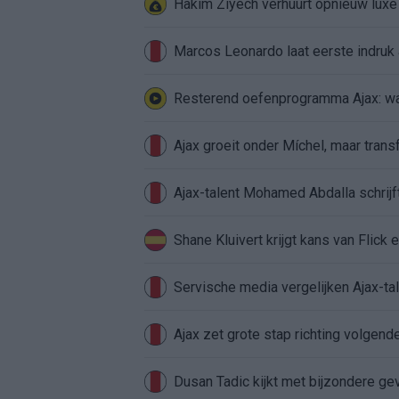
Hakim Ziyech verhuurt opnieuw lux
Marcos Leonardo laat eerste indruk a
Resterend oefenprogramma Ajax: waa
Ajax groeit onder Míchel, maar transf
Ajax-talent Mohamed Abdalla schrij
Shane Kluivert krijgt kans van Flick 
Servische media vergelijken Ajax-t
Ajax zet grote stap richting volgen
Dusan Tadic kijkt met bijzondere ge