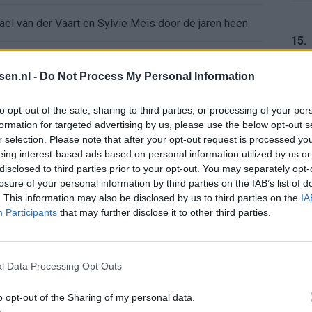
ael van der Vaart en Sylvie Meis door de jaren heen
15.
el voor Ajax en FC Twente in Europa
tsen.nl -
Do Not Process My Personal Information
 bondscoach: "Kampioen met Jong Ajax"
16.
to opt-out of the sale, sharing to third parties, or processing of your per
formation for targeted advertising by us, please use the below opt-out s
n schrijft geschiedenis met rode kaart in WK-finale
r selection. Please note that after your opt-out request is processed y
eing interest-based ads based on personal information utilized by us or
17.
disclosed to third parties prior to your opt-out. You may separately opt-
e League? Dit zijn de belangrijke data
losure of your personal information by third parties on the IAB’s list of
. This information may also be disclosed by us to third parties on the
IA
isie-terugkeer: NEC onderzoekt komst van Ajax-icoon
Participants
that may further disclose it to other third parties.
18.
l Data Processing Opt Outs
o opt-out of the Sharing of my personal data.
19.