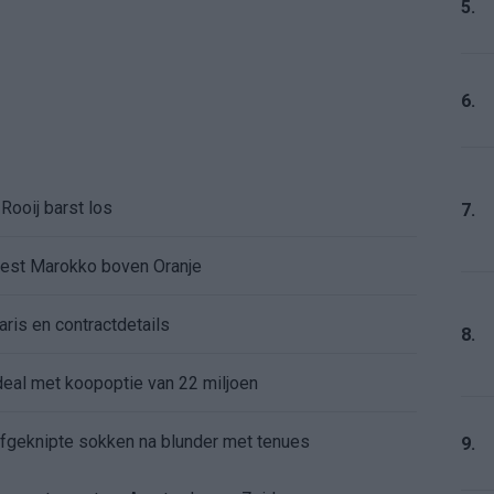
5.
6.
Rooij barst los
7.
kiest Marokko boven Oranje
aris en contractdetails
8.
rdeal met koopoptie van 22 miljoen
 afgeknipte sokken na blunder met tenues
9.