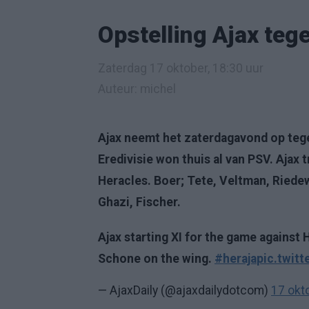
Opstelling Ajax teg
Zaterdag 17 oktober, 18:30 uur
Auteur: michel
Ajax neemt het zaterdagavond op tege
Eredivisie won thuis al van PSV. Ajax
Heracles. Boer; Tete, Veltman, Riedew
Ghazi, Fischer.
Ajax starting XI for the game against H
Schone on the wing.
#heraja
pic.twit
— AjaxDaily (@ajaxdailydotcom)
17 okt