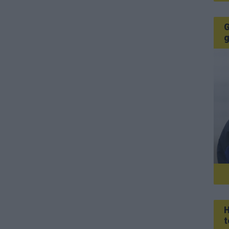
G
g
H
t