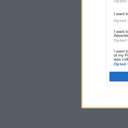
Opted 
I want t
Opted 
I want 
Advertis
Opted 
I want t
of my P
was col
Opted 