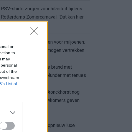
PSV-shirts zorgen voor hilariteit tijdens
Rotterdams Zomercarnaval: 'Dat kan hier
niet'
Feyenoord zet deur open voor miljoenen:
sonal or
Ueda en Hadj Moussa mogen vertrekken
ection to
ou may
 personal
Ajax helpt Burnley uit de brand met
out of the
afgeknipte sokken na blunder met tenues
 downstream
B’s List of
Feyenoord onder Van Bronckhorst nog
altijd ongeslagen: nieuwkomers geven
hoop
Hakim Ziyech verhuurt opnieuw luxe