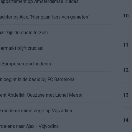
e appartement op Amsterdamse Zuidas
10.
chter bij Ajax: 'Hier gaan fans van genieten'
r zijn de duels te zien
11.
ermarkt blijft cruciaal
ft Europese geschiedenis
12.
en begint in de basis bij FC Barcelona
alent Abdellah Ouazane met Lionel Messi
13.
de ronde na ruime zege op Vojvodina
14.
voelens naar Ajax - Vojvodina