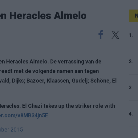
en Heracles Almelo
N
1.
2.
n Heracles Almelo. De verrassing van de
 treedt met de volgende namen aan tegen
ald, Dijks; Bazoer, Klaassen, Gudelj; Schöne, El
3.
eracles. El Ghazi takes up the striker role with
4.
ter.com/v8MB34jn5E
ober 2015