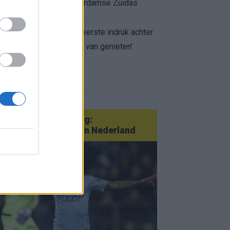
appartement op Amsterdamse Zuidas
Marcos Leonardo laat eerste indruk achter
bij Ajax: 'Hier gaan fans van genieten'
r nieuws
an Götze tot Sterling:
tatementtransfers in Nederland