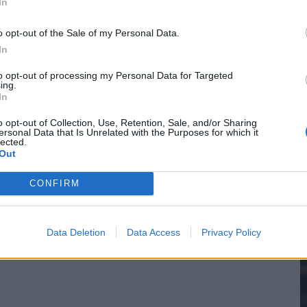
In
wereldkampioen worden
o opt-out of the Sale of my Personal Data.
In
2
sch Ajax-moment weer in herinnering
to opt-out of processing my Personal Data for Targeted
ing.
In
gen: waarom blijft het zo stil?
M
o opt-out of Collection, Use, Retention, Sale, and/or Sharing
ersonal Data that Is Unrelated with the Purposes for which it
n Drenthe
lected.
Out
CONFIRM
Data Deletion
Data Access
Privacy Policy