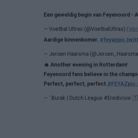
Een geweldig begin van Feyenoord - 
— Voetbal Ultras (@VoetbalUltras)
Febr
Aardige binnenkomer.
#feyaz
pic.twi
— Jeroen Haarsma (@Jeroen_Haarsm
🔥 Another evening in Rotterdam!
Feyenoord fans believe in the champi
Perfect, perfect, perfect.
#FEYAZ
pic
— ' Burak | Dutch League #Eredivisie 🇹