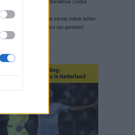
appartement op Amsterdamse Zuidas
Marcos Leonardo laat eerste indruk achter
0.
bij Ajax: 'Hier gaan fans van genieten'
eer nieuws
Van Götze tot Sterling:
statementtransfers in Nederland