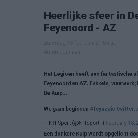
Heerlijke sfeer in 
Feyenoord - AZ
Zaterdag 18 februari, 21:05 uur
Auteur: Juriaan
Het Legioen heeft een fantastische sf
Feyenoord en AZ. Fakkels, vuurwerk; h
De Kuip...
We gaan beginnen
#feyaz
pic.twitte
— NH Sport (@NHSport_)
February 18,
Een donkere Kuip wordt opgelicht doo