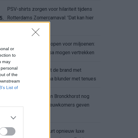
PSV-shirts zorgen voor hilariteit tijdens
Rotterdams Zomercarnaval: 'Dat kan hier
5.
niet'
Feyenoord zet deur open voor miljoenen:
6.
sonal or
Ueda en Hadj Moussa mogen vertrekken
ection to
ou may
 personal
Ajax helpt Burnley uit de brand met
7.
out of the
afgeknipte sokken na blunder met tenues
 downstream
B’s List of
Feyenoord onder Van Bronckhorst nog
altijd ongeslagen: nieuwkomers geven
8.
hoop
Hakim Ziyech verhuurt opnieuw luxe
9.