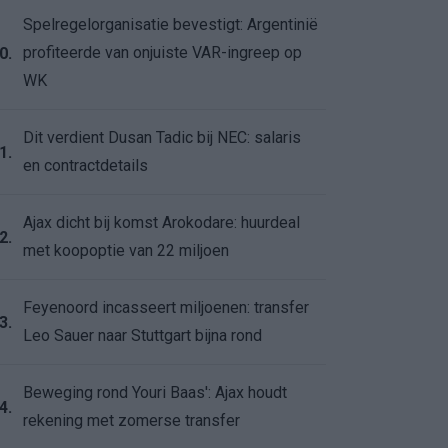
Spelregelorganisatie bevestigt: Argentinië
profiteerde van onjuiste VAR-ingreep op
0.
WK
Dit verdient Dusan Tadic bij NEC: salaris
1.
en contractdetails
Ajax dicht bij komst Arokodare: huurdeal
2.
met koopoptie van 22 miljoen
Feyenoord incasseert miljoenen: transfer
3.
Leo Sauer naar Stuttgart bijna rond
Beweging rond Youri Baas': Ajax houdt
4.
rekening met zomerse transfer