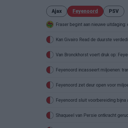
Ajax
Feyenoord
PSV
Fraser begint aan nieuwe uitdaging
Van Bronckhorst voert druk op: Fey
Feyenoord incasseert miljoenen: tran
Feyenoord zet deur open voor milj
Feyenoord sluit voorbereiding bijna 
Shaqueel van Persie ontkracht geru