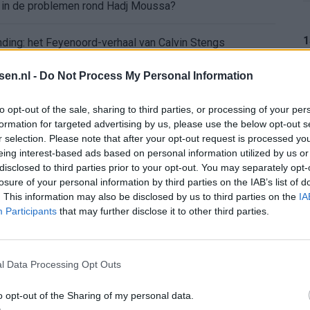
d in de problemen rond Hadj Moussa?
1
nding: het Feyenoord-verhaal van Calvin Stengs
tsen.nl -
Do Not Process My Personal Information
aqueel openhartig over Robin van Persie
1
to opt-out of the sale, sharing to third parties, or processing of your per
t er nieuw bod op Gjivai Zechiël?
formation for targeted advertising by us, please use the below opt-out s
r selection. Please note that after your opt-out request is processed y
ffing: "Die schaamte voel ik nog altijd"
eing interest-based ads based on personal information utilized by us or
1
disclosed to third parties prior to your opt-out. You may separately opt-
losure of your personal information by third parties on the IAB’s list of
nder nieuws in onzekere transferzomer
. This information may also be disclosed by us to third parties on the
IA
Participants
that may further disclose it to other third parties.
 open dag Feyenoord na storing met autocue
1
Wanneer is de loting voor de Champions League? PSV en Feyenoord weten dan hun tegenstanders
l Data Processing Opt Outs
o opt-out of the Sharing of my personal data.
itgeschakeld na omstreden strafschop zonder VAR
1