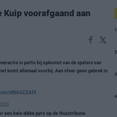
De Kuip voorafgaand aan
1
2
eeractie in petto bij opkomst van de spelers van
et komt allemaal voorbij. Aan sfeer geen gebrek in
3
r.com/eNlAQZZAf4
4
 2023
r een hele dikke pyro op de thuistribune.