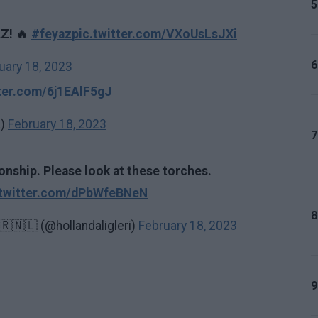
5
AZ! 🔥
#feyaz
pic.twitter.com/VXoUsLsJXi
6
uary 18, 2023
tter.com/6j1EAlF5gJ
a)
February 18, 2023
7
onship. Please look at these torches.
.twitter.com/dPbWfeBNeN
8
🇷🇳🇱 (@hollandaligleri)
February 18, 2023
9