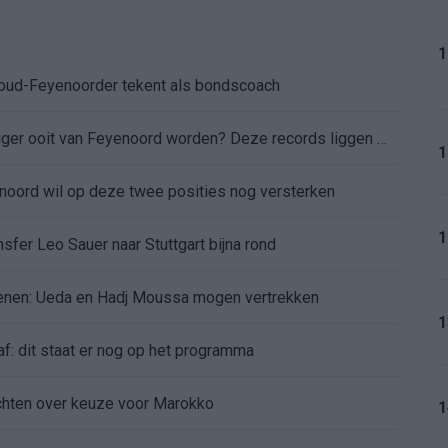
1
: oud-Feyenoorder tekent als bondscoach
Kan Givairo Read de duurste verdediger ooit van Feyenoord worden? Deze records liggen binnen bereik
1
enoord wil op deze twee posities nog versterken
1
sfer Leo Sauer naar Stuttgart bijna rond
oenen: Ueda en Hadj Moussa mogen vertrekken
1
af: dit staat er nog op het programma
chten over keuze voor Marokko
1