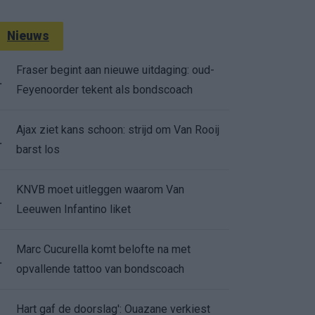
Nieuws
Fraser begint aan nieuwe uitdaging: oud-
.
Feyenoorder tekent als bondscoach
Ajax ziet kans schoon: strijd om Van Rooij
.
barst los
KNVB moet uitleggen waarom Van
.
Leeuwen Infantino liket
Marc Cucurella komt belofte na met
.
opvallende tattoo van bondscoach
Hart gaf de doorslag': Ouazane verkiest