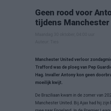
Geen rood voor Ant
tijdens Manchester
Maandag 30 oktober, 04:00 uur
Auteur: Ties
Manchester United verloor zondagmid
Trafford was de ploeg van Pep Guardio
Hag. Invaller Antony kon geen doorbra
moeilijk kwijt.
De Braziliaan kwam in de zomer van 202
Manchester United. Bij Ajax had hij zij
mee naar Engeland. In de Premier League