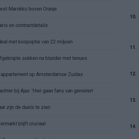
kiest Marokko boven Oranje
10.
aris en contractdetails
rdeal met koopoptie van 22 miljoen
11.
 afgeknipte sokken na blunder met tenues
12.
e appartement op Amsterdamse Zuidas
chter bij Ajax: 'Hier gaan fans van genieten'
13.
r zijn de duels te zien
ermarkt blijft cruciaal
14.