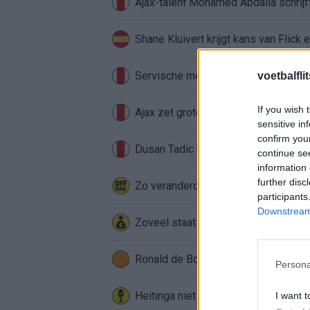
Ajax-talent Mohamed Abdalla schrij
Shane Kluivert krijgt kans van Flick 
Servische media vergelijken Ajax-t
voetbalfli
If you wish 
Ajax zet grote stap richting volgen
sensitive in
confirm you
Dusan Tadic kijkt met bijzondere ge
continue se
information 
further disc
Zo veranderde de relatie tussen Raf
participants
Downstream 
Zoveel staat er financieel op het sp
Ronald de Boer noemt Reiziger als
Persona
Heitinga niet langer alleen: Argentij
I want t