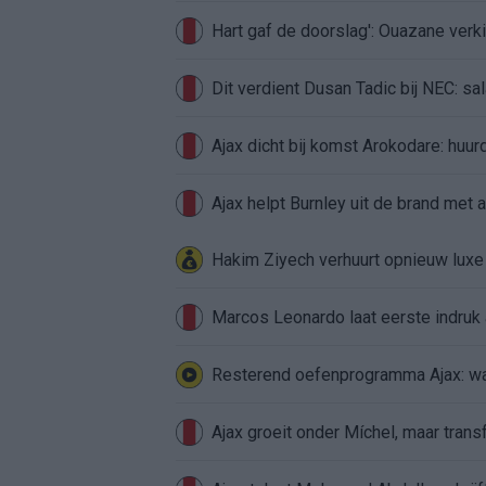
Hart gaf de doorslag': Ouazane ver
Dit verdient Dusan Tadic bij NEC: sal
Ajax dicht bij komst Arokodare: huu
Ajax helpt Burnley uit de brand met
Hakim Ziyech verhuurt opnieuw lux
Marcos Leonardo laat eerste indruk a
Resterend oefenprogramma Ajax: waa
Ajax groeit onder Míchel, maar transf