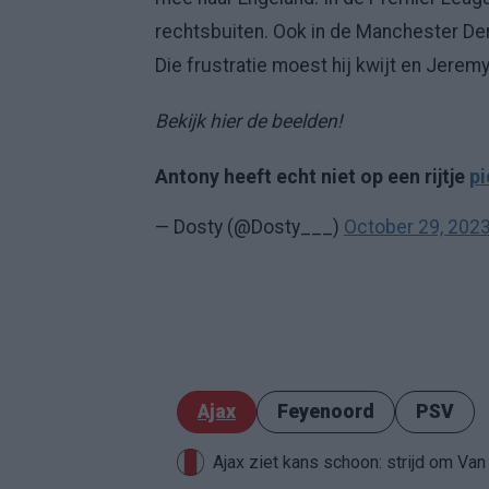
rechtsbuiten. Ook in de Manchester Derb
Die frustratie moest hij kwijt en Jerem
Bekijk hier de beelden!
Antony heeft echt niet op een rijtje
pi
— Dosty (@Dosty___)
October 29, 202
Ajax
Feyenoord
PSV
Ajax ziet kans schoon: strijd om Van 