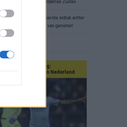
appartement op Amsterdamse Zuidas
Marcos Leonardo laat eerste indruk achter
bij Ajax: 'Hier gaan fans van genieten'
r nieuws
an Götze tot Sterling:
tatementtransfers in Nederland