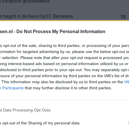
ft Europese geschiedenis
en begint in de basis bij FC Barcelona
15.
alent Abdellah Ouazane met Lionel Messi
tsen.nl -
Do Not Process My Personal Information
16.
to opt-out of the sale, sharing to third parties, or processing of your per
de ronde na ruime zege op Vojvodina
formation for targeted advertising by us, please use the below opt-out s
r selection. Please note that after your opt-out request is processed y
voelens naar Ajax - Vojvodina
eing interest-based ads based on personal information utilized by us or
17.
disclosed to third parties prior to your opt-out. You may separately opt-
losure of your personal information by third parties on the IAB’s list of
ael van der Vaart en Sylvie Meis door de jaren heen
. This information may also be disclosed by us to third parties on the
IA
Participants
that may further disclose it to other third parties.
el voor Ajax en FC Twente in Europa
18.
 bondscoach: "Kampioen met Jong Ajax"
l Data Processing Opt Outs
n schrijft geschiedenis met rode kaart in WK-finale
o opt-out of the Sharing of my personal data.
19.