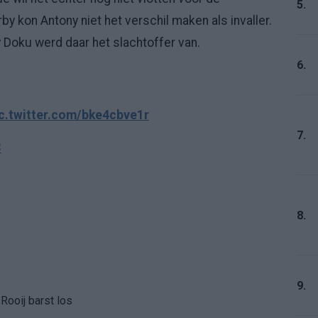
5.
y kon Antony niet het verschil maken als invaller.
y Doku werd daar het slachtoffer van.
6.
c.twitter.com/bke4cbve1r
7.
3
8.
9.
Rooij barst los