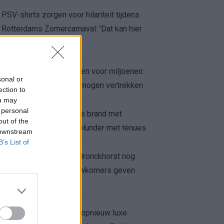
PSV-shirts zorgen voor hilariteit tijdens
Rotterdams Zomercarnaval: 'Dat kan hier
niet'
Feyenoord zet deur open voor miljoenen:
sonal or
Ueda en Hadj Moussa mogen vertrekken
ection to
ou may
 personal
Ajax helpt Burnley uit de brand met
out of the
afgeknipte sokken na blunder met tenues
 downstream
B’s List of
Feyenoord onder Van Bronckhorst nog
altijd ongeslagen: nieuwkomers geven
hoop
Hakim Ziyech verhuurt opnieuw luxe