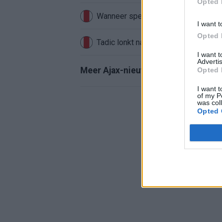
Opted 
Wanneer speelt Ajax in de Conferenc
I want t
Opted 
Tadic lonkt naar verrassende Erediv
I want 
Advertis
Meer Ajax-nieuws
Opted 
I want t
of my P
was col
Opted 