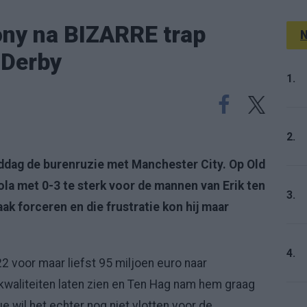
ony na BIZARRE trap
N
 Derby
1.
2.
dag de burenruzie met Manchester City. Op Old
la met 0-3 te sterk voor de mannen van Erik ten
3.
ak forceren en die frustratie kon hij maar
4.
2 voor maar liefst 95 miljoen euro naar
n kwaliteiten laten zien en Ten Hag nam hem graag
 wil het echter nog niet vlotten voor de