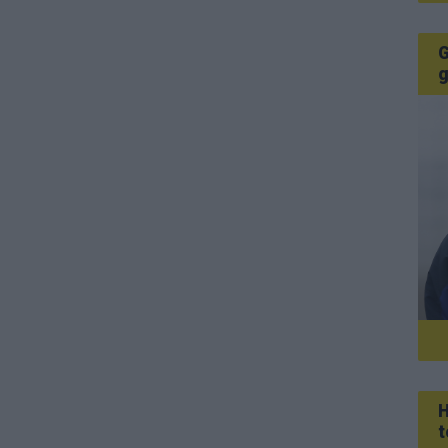
G
g
H
t