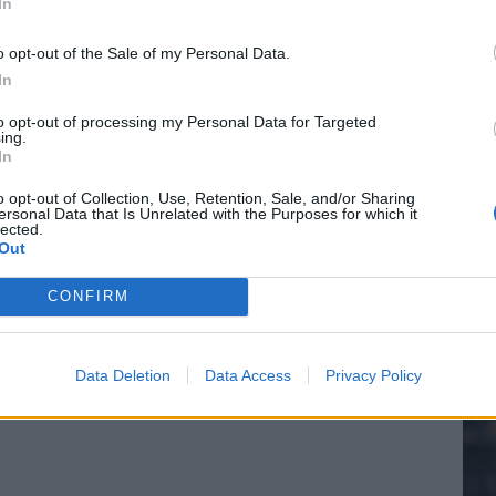
In
e League? Dit zijn de belangrijke data
o opt-out of the Sale of my Personal Data.
In
20.
isie-terugkeer: NEC onderzoekt komst van Ajax-icoon
to opt-out of processing my Personal Data for Targeted
ing.
In
Mee
o opt-out of Collection, Use, Retention, Sale, and/or Sharing
ersonal Data that Is Unrelated with the Purposes for which it
lected.
Out
V
s
CONFIRM
Data Deletion
Data Access
Privacy Policy