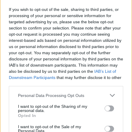
Overzicht: dit is waar de twaalf aankopen van
Mislintat nu spelen
If you wish to opt-out of the sale, sharing to third parties, or
processing of your personal or sensitive information for
targeted advertising by us, please use the below opt-out
Ajax
Feyenoord
PSV
section to confirm your selection. Please note that after your
opt-out request is processed you may continue seeing
Ajax ziet kans schoon: strijd om Van Rooij barst
interest-based ads based on personal information utilized by
los
us or personal information disclosed to third parties prior to
your opt-out. You may separately opt-out of the further
Hart gaf de doorslag': Ouazane verkiest Marokko
disclosure of your personal information by third parties on the
boven Oranje
IAB’s list of downstream participants. This information may
also be disclosed by us to third parties on the
IAB’s List of
Downstream Participants
that may further disclose it to other
Dit verdient Dusan Tadic bij NEC: salaris en
third parties.
contractdetails
Personal Data Processing Opt Outs
Ajax dicht bij komst Arokodare: huurdeal met
koopoptie van 22 miljoen
I want to opt-out of the Sharing of my
personal data.
Opted In
Ajax helpt Burnley uit de brand met afgeknipte
sokken na blunder met tenues
I want to opt-out of the Sale of my
Personal Data.