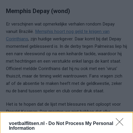
Memphis Depay (wond)
Er verschijnen wat opmerkelijke verhalen rondom Depay
vanuit Brazilië.
Memphis hoort nog geld te krijgen van
Corinthians
, zijn huidige werkgever. Daar komt bij dat Depay
momenteel geblesseerd is. In de derby tegen Palmeiras liep hij
een nare vleeswond op na een keiharde tackle, waardoor hij
met hechtingen en een verstuikte enkel langs de kant staat.
Officieel meldde Corinthians dat hij nu ook met een ‘virus’
thuiszit, maar de timing wekt wantrouwen. Fans vragen zich
af of de absentie te maken heeft met de geldkwestie, zeker
nu de band tussen speler en club onder druk staat.
Het is te hopen dat de lijst met blessures niet oploopt voor
Ronald Koeman. Dan moeten we niet hebben dat elke
verdediger in een duel gaat
zoals Robin Pröpper doet
.
voetbalflitsen.nl -
Do Not Process My Personal
Information
Lees ook: