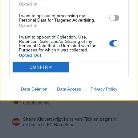
Opted In
Hakim Ziyech verhuurt opnieuw luxe
appartement op Amsterdamse Zuidas
I want to opt-out of processing my
Personal Data for Targeted Advertising.
Opted In
Marcos Leonardo laat eerste indruk achter bij
Ajax: 'Hier gaan fans van genieten'
I want to opt-out of Collection, Use,
Retention, Sale, and/or Sharing of my
Personal Data that Is Unrelated with the
Purposes for which it was collected.
Resterend oefenprogramma Ajax: waar zijn de
Opted Out
duels te zien
CONFIRM
Ajax groeit onder Míchel, maar transfermarkt
blijft cruciaal
Data Deletion
Data Access
Privacy Policy
Ajax-talent Mohamed Abdalla schrijft Europese
geschiedenis
Shane Kluivert krijgt kans van Flick en begint in
de basis bij FC Barcelona