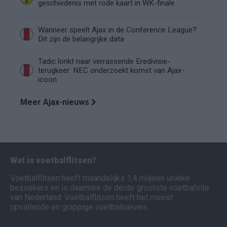
geschiedenis met rode kaart in WK-finale
Wanneer speelt Ajax in de Conference League?
Dit zijn de belangrijke data
Tadic lonkt naar verrassende Eredivisie-
terugkeer: NEC onderzoekt komst van Ajax-
icoon
Meer Ajax-nieuws
Wat is voetbalflitsen?
Voetbalflitsen heeft maandelijks 1,4 miljoen unieke
bezoekers en is daarmee de derde grootste voetbalsite
van Nederland. Voetbalflitsen heeft het meest
opvallende en grappige voetbalnieuws.