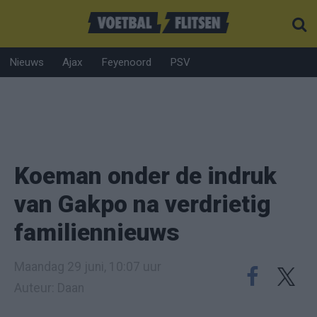
Nieuws
Ajax
Feyenoord
PSV
Koeman onder de indruk
van Gakpo na verdrietig
familiennieuws
Maandag 29 juni, 10:07 uur
Auteur: Daan