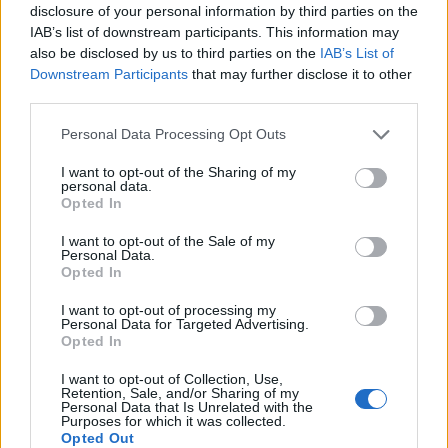
disclosure of your personal information by third parties on the
IAB’s list of downstream participants. This information may
Focus op Marokko, met steun
also be disclosed by us to third parties on the
IAB’s List of
vanuit de groep
Downstream Participants
that may further disclose it to other
third parties.
Sportief staat Oranje voor de eerste knock-outwedstrijd van
Personal Data Processing Opt Outs
het WK. Nederland neemt het in Monterrey op tegen Marokko.
I want to opt-out of the Sharing of my
De wedstrijd begint om 19.00 uur lokale tijd, wat neerkomt op
personal data.
03.00 uur Nederlandse tijd in de nacht van maandag op
Opted In
dinsdag.
I want to opt-out of the Sale of my
Personal Data.
Toch staat de aanloop naar het duel voor een belangrijk deel
Opted In
in het teken van de situatie rond Gakpo. Binnen Oranje wordt
I want to opt-out of processing my
daar zichtbaar zorgvuldig mee omgegaan. De KNVB, Koeman
Personal Data for Targeted Advertising.
Opted In
en de spelersgroep benadrukken vooral dat de privacy van
Gakpo en zijn gezin vooropstaat.
I want to opt-out of Collection, Use,
Retention, Sale, and/or Sharing of my
Personal Data that Is Unrelated with the
Gakpo blijft bij de selectie omdat hij daar, samen met zijn
Purposes for which it was collected.
vriendin, zelf voor heeft gekozen. Oranje probeert hem daarbij
Opted Out