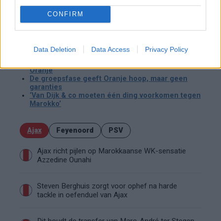
zo goed mogelijk te steunen. Niet met grote gebaren, maar
CONFIRM
vooral door ruimte te geven, dichtbij te blijven en het gezin
zelf te laten bepalen wat wel en niet gedeeld wordt.
Data Deletion
Data Access
Privacy Policy
Lees ook:
De stille invloed van Van Nistelrooij op de aanval van
Oranje
De groepsfase geeft Oranje hoop, maar geen
garanties
‘Van Dijk & co moeten één ding voorkomen tegen
Marokko’
Ajax
Feyenoord
PSV
Ajax richt pijlen op Marokkaanse WK-sensatie
Azzedine Ounahi
Steven Berghuis zorgt voor ophef na harde
tackle in oefenduel van Ajax
Dit houdt de transfer van Marc-André ter Stegen