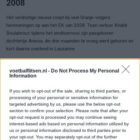
2008
Het verdrietige nieuws roept bij veel Oranje-volgers
herinneringen op aan het EK van 2008. Toen verloor Khalid
Boulahrouz tijdens het eindtoernooi zijn pasgeboren
dochtertje Anissa, die drie maanden te vroeg werd geboren en
kort daarna overleed in Lausanne.
Boulahrouz besloot destijds, met steun van de spelersgroep
en bondscoach Marco van Basten, bij de selectie te blijven. In
voetbalflitsen.nl -
Do Not Process My Personal
Information
de kwartfinale tegen Rusland speelde hij met een rouwband.
Ook de rest van het team droeg toen rouwbanden.
If you wish to opt-out of the sale, sharing to third parties, or
processing of your personal or sensitive information for
Voor de wedstrijd tegen Marokko is daar volgens Koeman
targeted advertising by us, please use the below opt-out
niet over gesproken. Oranje kiest deze keer voor een meer
section to confirm your selection. Please note that after your
ingetogen vorm van steun. De bondscoach gaf aan dat hij ook
opt-out request is processed you may continue seeing
met Ruud van Nistelrooij heeft gesproken, die in 2008 als
interest-based ads based on personal information utilized by
us or personal information disclosed to third parties prior to
speler deel uitmaakte van de selectie. “We denken dat wat we
your opt-out. You may separately opt-out of the further
nu doen, passend is en steun geeft aan Cody.”