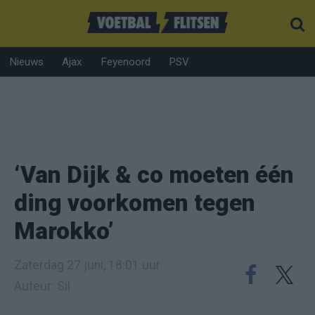
Nieuws
Ajax
Feyenoord
PSV
‘Van Dijk & co moeten één
ding voorkomen tegen
Marokko’
Zaterdag 27 juni, 18:01 uur
Auteur: Sil