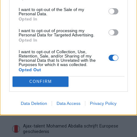
koopoptie van 22 miljoen
I want to opt-out of the Sale of my
Personal Data.
Ajax helpt Burnley uit de brand met afgeknipte
Opted In
sokken na blunder met tenues
I want to opt-out of processing my
Personal Data for Targeted Advertising.
Hakim Ziyech verhuurt opnieuw luxe
Opted In
appartement op Amsterdamse Zuidas
I want to opt-out of Collection, Use,
Retention, Sale, and/or Sharing of my
Personal Data that Is Unrelated with the
Marcos Leonardo laat eerste indruk achter bij
Purposes for which it was collected.
Ajax: 'Hier gaan fans van genieten'
Opted Out
CONFIRM
Resterend oefenprogramma Ajax: waar zijn de
duels te zien
Data Deletion
Data Access
Privacy Policy
Ajax groeit onder Míchel, maar transfermarkt
blijft cruciaal
Ajax-talent Mohamed Abdalla schrijft Europese
geschiedenis