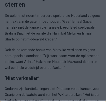
sterren
De columnist noemt meerdere spelers die Nederland volgens
hem extra in de gaten moet houden. “Geef Ismael Saibari
namelijk niet de kansen die Tunesië kreeg. Bied spelbepaler
Brahim Diaz niet de ruimte die Hannibal Mejbri en Ismaël
Gharbi op het middenveld kregen.”
Ook de opkomende backs van Marokko verdienen volgens
hem speciale aandacht. “Blijf waakzaam voor de opkomende
backs, want Achraf Hakimi en Noussair Mazraoui denderen
wel een hele wedstrijd over de flanken.”
‘Niet verknallen’
Ondanks zijn kanttekeningen ziet Driessen volop kansen voor
Oranje om de laatste acht van het WK te bereiken. “Het is een
fantastisch vooruitzicht”, schrijft hij, maar hij sluit af met een