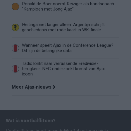
Ronald de Boer noemt Reiziger als bondscoach:
"Kampioen met Jong Ajax"
Heitinga niet langer alleen: Argentijn schrijft
geschiedenis met rode kaart in WK-finale
Wanneer speelt Ajax in de Conference League?
Dit zijn de belangrijke data
Tadic lonkt naar verrassende Eredivisie-
terugkeer: NEC onderzoekt komst van Ajax-
icoon
Meer Ajax-nieuws
Wat is voetbalflitsen?
Voetbalflitsen heeft maandelijks 1,4 miljoen unieke