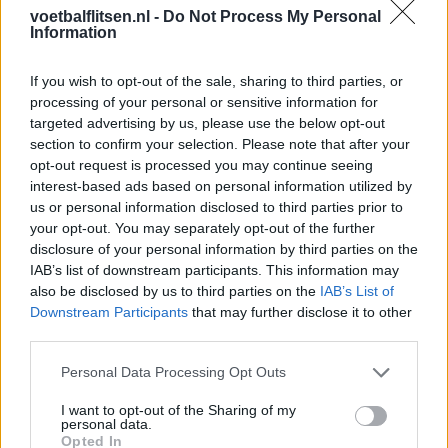
duidelijke waarschuwing aan de ploeg van Ronald Koeman.
voetbalflitsen.nl -
Do Not Process My Personal
“Virgil van Dijk & co mogen het niet verknallen door laksheid.
Information
Dit zou onnozel zijn.”
If you wish to opt-out of the sale, sharing to third parties, or
Historie spreekt in Oranjes voordeel: zo verliepen duels met
processing of your personal or sensitive information for
Marokko
targeted advertising by us, please use the below opt-out
section to confirm your selection. Please note that after your
opt-out request is processed you may continue seeing
Ajax
Feyenoord
PSV
interest-based ads based on personal information utilized by
us or personal information disclosed to third parties prior to
Ajax ziet kans schoon: strijd om Van Rooij barst
your opt-out. You may separately opt-out of the further
los
disclosure of your personal information by third parties on the
IAB’s list of downstream participants. This information may
also be disclosed by us to third parties on the
IAB’s List of
Hart gaf de doorslag': Ouazane verkiest Marokko
boven Oranje
Downstream Participants
that may further disclose it to other
third parties.
Dit verdient Dusan Tadic bij NEC: salaris en
Personal Data Processing Opt Outs
contractdetails
I want to opt-out of the Sharing of my
personal data.
Ajax dicht bij komst Arokodare: huurdeal met
Opted In