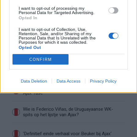
Ajax begint voorbereiding met nederlaag: zo ziet
de route naar PEC eruit
I want to opt-out of processing my
Personal Data for Targeted Advertising.
Opted In
Zo overtuigde PSV Sven Mijnans en bleef Ajax
met lege handen achter
I want to opt-out of Collection, Use,
Retention, Sale, and/or Sharing of my
Personal Data that Is Unrelated with the
Purposes for which it was collected.
Waarom steeds meer sleutelfiguren Ajax
Opted Out
verlaten
CONFIRM
Steijn: ‘Bergwijn was niet mijn eerste keus als
Ajax-aanvoerder’
Data Deletion
Data Access
Privacy Policy
Van Gaal-vertrek markeert einde van bestuurlijke
Ajax-fase
Wie is Federico Viñas, de Uruguayaanse WK-
spits op het lijstje van Ajax?
‘Definitief einde verhaal voor Beuker bij Ajax’