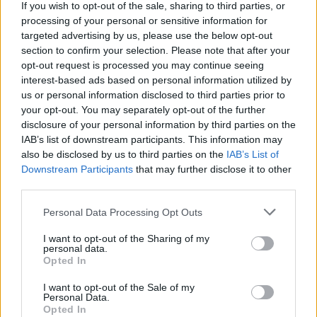
If you wish to opt-out of the sale, sharing to third parties, or
Kritiek op Engels van Míchel genuanceerd: ‘Ajax-
processing of your personal or sensitive information for
spelers snappen dat echt wel’
targeted advertising by us, please use the below opt-out
section to confirm your selection. Please note that after your
opt-out request is processed you may continue seeing
De eerste Míchel-dagen bij Ajax: Blind coacht,
Gloukh krijgt standje en Ceballos wordt gebeld
interest-based ads based on personal information utilized by
us or personal information disclosed to third parties prior to
your opt-out. You may separately opt-out of the further
Steur kiest voor Newcastle na gemiste
disclosure of your personal information by third parties on the
duidelijkheid bij Ajax
IAB’s list of downstream participants. This information may
also be disclosed by us to third parties on the
IAB’s List of
Downstream Participants
that may further disclose it to other
Blind kan bij Ajax de speler naast Míchel worden
third parties.
Personal Data Processing Opt Outs
“Twente was toen niet haalbaar”: Weghorst blikt
terug op Ajax-keuze
I want to opt-out of the Sharing of my
personal data.
Opted In
De transferprioriteiten van Ajax worden steeds
duidelijker
I want to opt-out of the Sale of my
Personal Data.
Opted In