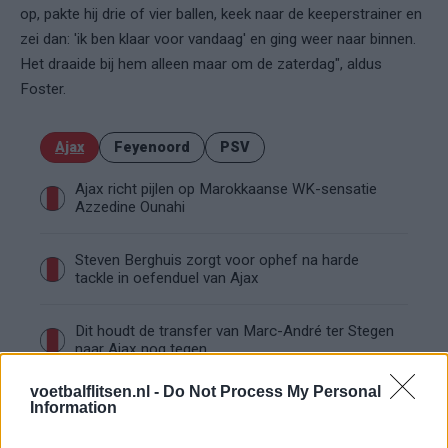
op, pakte hij drie of vier ballen, keek naar de keeperstrainer en
zei dan: 'ik ben klaar voor vandaag' en ging weer naar binnen.
Het draaide bij hem alleen maar om de zaterdag", aldus
Foster.
Ajax
Feyenoord
PSV
Ajax richt pijlen op Marokkaanse WK-sensatie
Azzedine Ounahi
Steven Berghuis zorgt voor ophef na harde
tackle in oefenduel van Ajax
Dit houdt de transfer van Marc-André ter Stegen
naar Ajax nog tegen
voetbalflitsen.nl -
Do Not Process My Personal
De terugkeer van Daley Blind past in een groter
Information
plan van Ajax