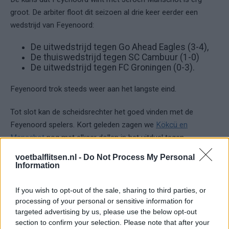
groot. De arbiter floot dit seizoen al drie keer eerder een
wedstrijd van Feyenoord:
De uitwedstrijd tegen Go Ahead Eagles (3-4),
De thuiswedstrijd tegen SC Cambuur (1-0)
De uitwedstrijd tegen FC Groningen (0-3).
Feyenoord trok steeds weer aan het langste eind.
Tot slot kan de scheidsrechter het goed vinden met de
Feyenoord spelers. Kort geleden zagen we
Kökcü en
Manschot
nog met elkaar dollen in het uitduel tegen
Groningen.
voetbalflitsen.nl -
Do Not Process My Personal
Information
Lees ook:
Luxeprobleem in aantocht voor Slot: wat te doen bij
terugkeer Trauner?
If you wish to opt-out of the sale, sharing to third parties, or
processing of your personal or sensitive information for
targeted advertising by us, please use the below opt-out
Ajax
Feyenoord
PSV
section to confirm your selection. Please note that after your