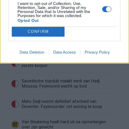
I want to opt-out of Collection, Use,
ziet de route naar de seizoensstart eruit
Retention, Sale, and/or Sharing of my
Personal Data that Is Unrelated with the
Purposes for which it was collected.
Givairo Read spreekt zich uit over Feyenoord-
Opted Out
toekomst: 'Het kan nog alle kanten op'
CONFIRM
Feyenoord zoekt nieuwe nummer één na
dreigend vertrek Wellenreuther
Data Deletion
Data Access
Privacy Policy
Feyenoord doet voorstel aan beoogde nieuwe
eerste keeper
Saoedische topclub maakt werk van Hadj
Moussa: Feyenoord wacht op bod
Mats Deijl neemt definitief afscheid van
Deventer: Feyenoorder zet woning te koop
Van Beukering haalt hard uit na opmerkingen
over zijn gewicht