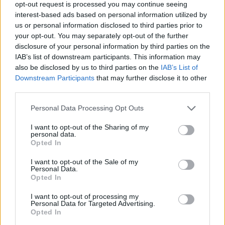
opt-out request is processed you may continue seeing
Shaqueel van Persie meldt zich nadrukkelijk in de
interest-based ads based on personal information utilized by
spitsenstrijd
us or personal information disclosed to third parties prior to
your opt-out. You may separately opt-out of the further
Feyenoord-supporters raken direct enthousiast
disclosure of your personal information by third parties on the
over nieuwe spits Nacho Ferri
IAB’s list of downstream participants. This information may
also be disclosed by us to third parties on the
IAB’s List of
Downstream Participants
that may further disclose it to other
Afgewezen bod op Givairo Read onderstreept de
third parties.
stevige onderhandelingspositie van Feyenoord
Personal Data Processing Opt Outs
Feyenoord geeft met Zechiël duidelijk
transfersignaal
I want to opt-out of the Sharing of my
personal data.
Opted In
Staf Van Bronckhorst rond: nu nog de selectie
I want to opt-out of the Sale of my
Personal Data.
Opted In
Feyenoord lost met nieuwe controleur direct
I want to opt-out of processing my
groot probleem van vorig seizoen op
Personal Data for Targeted Advertising.
Opted In
Feyenoord begint voorbereiding overtuigend: zo