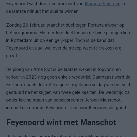
Feyenoord wist door een doelpunt van
Marcus Pedersen
in
de laatste minuut het duel te winnen.
Zondag 26 februari staat het duel tegen Fortuna alweer op
het programma. Het eerdere duel tussen de twee ploegen liep
in Rotterdam uit op een gelijkspel. Toch is de kans dat
Feyenoord dit duel wel over de streep weet te trekken erg
groot.
De ploeg van Arne Slot is de laatste weken in topvorm en
verloor in 2023 nog geen enkele wedstrijd. Daarnaast werd de
Fortuna-coach Julio Velázquez afgelopen vrijdag van het veld
gestuurd na het krijgen van twee gele kaarten. De wedstrijd zal
onder leiding staan van scheidsrechter Jeroen Manschot,
iemand die door de Feyenoord-fans wordt ervaren als goed.
Feyenoord wint met Manschot
De kans dat Feyenoord wint met Jeroen Manschot is erg