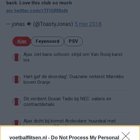
back. Love this club so much
pic.twitter.com/rTFt5RMstk
— jonas 🐠 (@ToastyJonas)
5 mei 2018
Ajax
Feyenoord
PSV
Ajax ziet kans schoon: strijd om Van Rooij barst
los
Hart gaf de doorslag': Ouazane verkiest Marokko
boven Oranje
Dit verdient Dusan Tadic bij NEC: salaris en
contractdetails
Ajax dicht bij komst Arokodare: huurdeal met
koopoptie van 22 miljoen
voetbalflitsen.nl -
Do Not Process My Personal