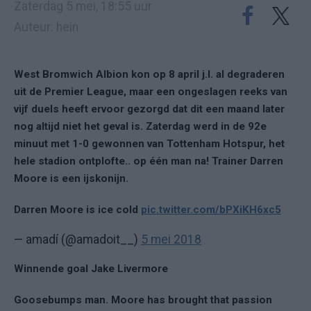
Zaterdag 5 mei, 18:55 uur
Auteur: hein
West Bromwich Albion kon op 8 april j.l. al degraderen
uit de Premier League, maar een ongeslagen reeks van
vijf duels heeft ervoor gezorgd dat dit een maand later
nog altijd niet het geval is. Zaterdag werd in de 92e
minuut met 1-0 gewonnen van Tottenham Hotspur, het
hele stadion ontplofte.. op één man na! Trainer Darren
Moore is een ijskonijn.
Darren Moore is ice cold
pic.twitter.com/bPXiKH6xc5
— amadí (@amadoit__)
5 mei 2018
Winnende goal Jake Livermore
Goosebumps man. Moore has brought that passion