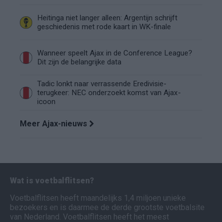
Heitinga niet langer alleen: Argentijn schrijft
geschiedenis met rode kaart in WK-finale
Wanneer speelt Ajax in de Conference League?
Dit zijn de belangrijke data
Tadic lonkt naar verrassende Eredivisie-
terugkeer: NEC onderzoekt komst van Ajax-
icoon
Meer Ajax-nieuws
Wat is voetbalflitsen?
Voetbalflitsen heeft maandelijks 1,4 miljoen unieke
bezoekers en is daarmee de derde grootste voetbalsite
van Nederland. Voetbalflitsen heeft het meest