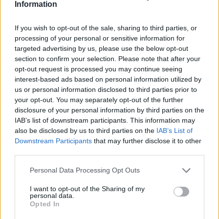
Information
Ajax helpt Burnley uit de brand met afgeknipte
sokken na blunder met tenues
If you wish to opt-out of the sale, sharing to third parties, or
processing of your personal or sensitive information for
Hakim Ziyech verhuurt opnieuw luxe
appartement op Amsterdamse Zuidas
targeted advertising by us, please use the below opt-out
section to confirm your selection. Please note that after your
opt-out request is processed you may continue seeing
Marcos Leonardo laat eerste indruk achter bij
interest-based ads based on personal information utilized by
Ajax: 'Hier gaan fans van genieten'
us or personal information disclosed to third parties prior to
your opt-out. You may separately opt-out of the further
Resterend oefenprogramma Ajax: waar zijn de
disclosure of your personal information by third parties on the
duels te zien
IAB’s list of downstream participants. This information may
also be disclosed by us to third parties on the
IAB’s List of
Downstream Participants
that may further disclose it to other
Ajax groeit onder Míchel, maar transfermarkt
third parties.
blijft cruciaal
Personal Data Processing Opt Outs
Ajax-talent Mohamed Abdalla schrijft Europese
geschiedenis
I want to opt-out of the Sharing of my
personal data.
Opted In
Shane Kluivert krijgt kans van Flick en begint in