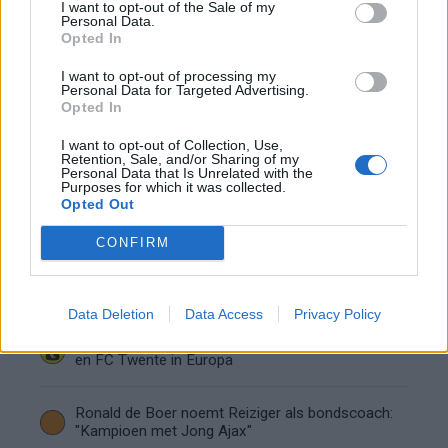
de basis bij FC Barcelona
I want to opt-out of the Sale of my
Personal Data.
Opted In
Servische media vergelijken Ajax-talent Abdellah
Ouazane met Lionel Messi
I want to opt-out of processing my
Personal Data for Targeted Advertising.
Opted In
Ajax zet grote stap richting volgende ronde na
I want to opt-out of Collection, Use,
ruime zege op Vojvodina
Retention, Sale, and/or Sharing of my
Personal Data that Is Unrelated with the
Purposes for which it was collected.
Dusan Tadic kijkt met bijzondere gevoelens naar
Opted Out
Ajax - Vojvodina
CONFIRM
Zo veranderde de relatie tussen Rafael van der
Vaart en Sylvie Meis door de jaren heen
Data Deletion
Data Access
Privacy Policy
Zoveel staat er financieel op het spel voor Ajax
en FC Twente in Europa
Ronald de Boer noemt Reiziger als bondscoach:
"Kampioen met Jong Ajax"